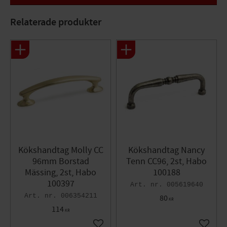
Enkelt
Bekvämt grepp
Relaterade produkter
Traditionellt
Tidlöst
Kökshandtag Molly CC
Kökshandtag Nancy
96mm Borstad
Tenn CC96, 2st, Habo
Mässing, 2st, Habo
100188
100397
005619640
006354211
80
KR
114
KR