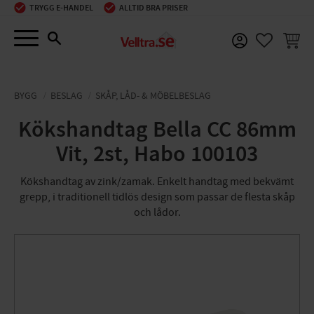
TRYGG E-HANDEL
ALLTID BRA PRISER
Meny
KUNDV
FAVORIT
BYGG
BESLAG
SKÅP, LÅD- & MÖBELBESLAG
Kökshandtag Bella CC 86mm
Vit, 2st, Habo 100103
Kökshandtag av zink/zamak. Enkelt handtag med bekvämt
grepp, i traditionell tidlös design som passar de flesta skåp
och lådor.