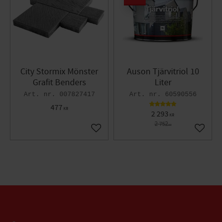
City Stormix Mönster
Auson Tjärvitriol 10
Grafit Benders
Liter
007827417
60590556
477
KR
2 293
KR
2 752
KR
Lägg till i favoriter
Lägg til