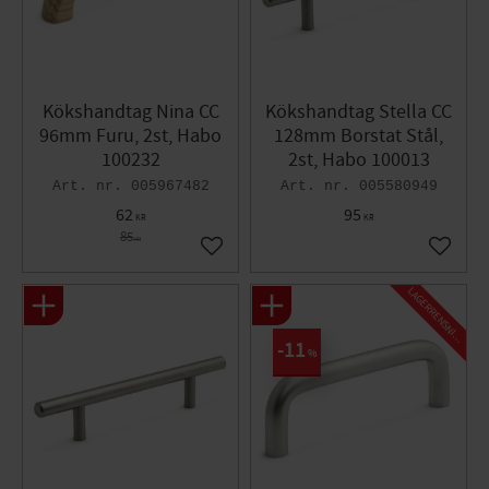
Kökshandtag Nina CC
Kökshandtag Stella CC
96mm Furu, 2st, Habo
128mm Borstat Stål,
100232
2st, Habo 100013
005967482
005580949
62
95
KR
KR
85
KR
Lägg till i favoriter
Lägg til
L
A
G
E
R
R
E
N
S
N
I
N
G
11
%