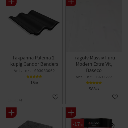
Takpanna Palema 2-
Trägolv Massiv Furu
kupig Candor Benders
Modern Extra Vit,
Baseco
003983062
BA32272
15
KR
588
KR
Lägg till i favoriter
Lägg til
+4
17
%