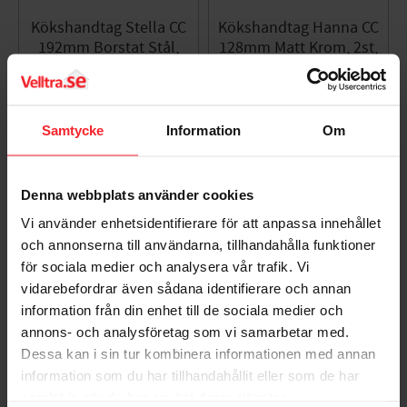
Kökshandtag Stella CC
Kökshandtag Hanna CC
192mm Borstat Stål,
128mm Matt Krom, 2st,
2st, Habo 100014
Habo 100086
005580950
005581022
132
72
KR
KR
Samtycke
Information
Om
81
KR
Lägg till i favoriter
Lägg til
Denna webbplats använder cookies
Vi använder enhetsidentifierare för att anpassa innehållet
och annonserna till användarna, tillhandahålla funktioner
för sociala medier och analysera vår trafik. Vi
vidarebefordrar även sådana identifierare och annan
information från din enhet till de sociala medier och
annons- och analysföretag som vi samarbetar med.
Dessa kan i sin tur kombinera informationen med annan
Kökshandtag Hanna CC
Kökshandtag Hanna CC
information som du har tillhandahållit eller som de har
128mm Borstat Stål,
96mm Borstat Stål, 2st,
samlat in när du har använt deras tjänster.