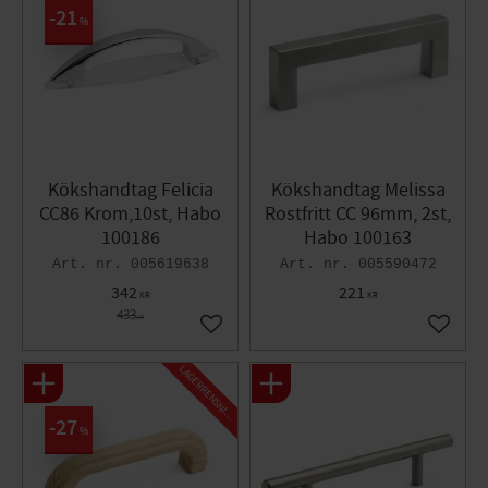
21
%
Kökshandtag Felicia
Kökshandtag Melissa
CC86 Krom,10st, Habo
Rostfritt CC 96mm, 2st,
100186
Habo 100163
005619638
005590472
342
221
KR
KR
433
KR
Lägg till i favoriter
Lägg til
L
A
G
E
R
R
E
N
S
N
I
N
G
27
%