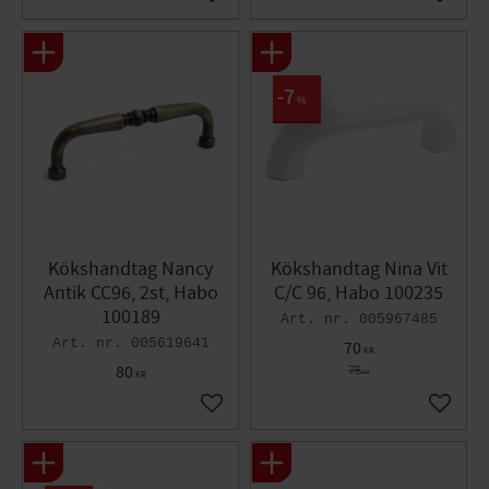
Lägg till i favoriter
Lägg til
7
%
Kökshandtag Nancy
Kökshandtag Nina Vit
Antik CC96, 2st, Habo
C/C 96, Habo 100235
100189
005967485
005619641
70
KR
80
75
KR
KR
Lägg till i favoriter
Lägg til