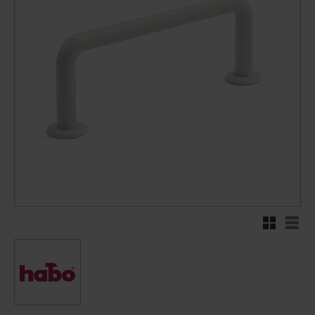
Rutnätsvy
Listv