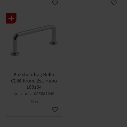
Lägg till i favoriter
Lägg til
Kökshandtag Bella
CC86 Krom, 2st, Habo
100104
005581040
70
KR
Lägg till i favoriter