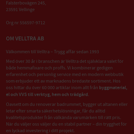
Falsterbovägen 245,
23591 Vellinge
Org nr 556597-9712
OM VELLTRA AB
Välkommen till Velltra – Trygg affär sedan 1993
Med över 30 år i branschen är Velltra det självklara valet för
både hemmafixare och proffs. Vi kombinerar gedigen
erfarenhet och personlig service med en modern webbutik
som erbjuder ett av marknadens bredaste sortiment. Hos
oss hittar du över 60 000 artiklar inom allt från
byggmaterial,
el och VVS till verktyg, hem och trädgård
.
Oavsett om du renoverar badrummet, bygger ut altanen eller
letar efter smarta säkerhetslösningar, får du alltid
kvalitetsprodukter från välkända varumärken till rätt pris.
När du väljer oss väljer du en stabil partner – din trygghet för
en lyckad investering i ditt projekt.