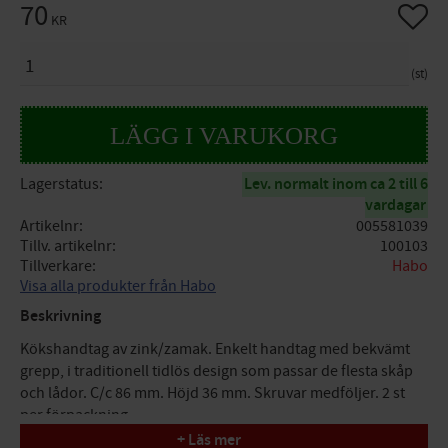
70
Lägg til
KR
ANTAL
st
Lagerstatus
Lev. normalt inom ca 2 till 6
vardagar
Artikelnr
005581039
Tillv. artikelnr
100103
Tillverkare
Habo
Visa alla produkter från Habo
Beskrivning
Kökshandtag av zink/zamak. Enkelt handtag med bekvämt
grepp, i traditionell tidlös design som passar de flesta skåp
och lådor. C/c 86 mm. Höjd 36 mm. Skruvar medföljer. 2 st
per förpackning.
+ Läs mer