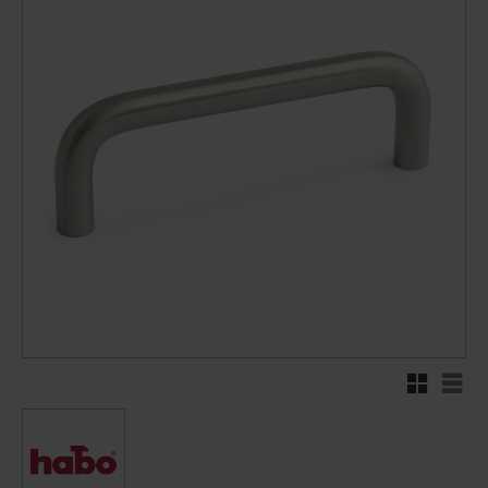
Rutnätsvy
Listv