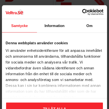
N
G
11
%
Samtycke
Information
Om
Denna webbplats använder cookies
Kökshandtag Hanna
Kökshandtag Hanna CC
C/C 96mm Svart 2st
128mm Matt Krom, 2st,
Vi använder enhetsidentifierare för att anpassa innehållet
Habo 31043
Habo 100086
och annonserna till användarna, tillhandahålla funktioner
för sociala medier och analysera vår trafik. Vi
008846850
005581022
vidarebefordrar även sådana identifierare och annan
88
72
KR
KR
81
information från din enhet till de sociala medier och
KR
Lägg till i favoriter
Lägg til
annons- och analysföretag som vi samarbetar med.
Dessa kan i sin tur kombinera informationen med annan
information som du har tillhandahållit eller som de har
Omdömen
samlat in när du har använt deras tjänster.
Du
TILLÅT ALLA