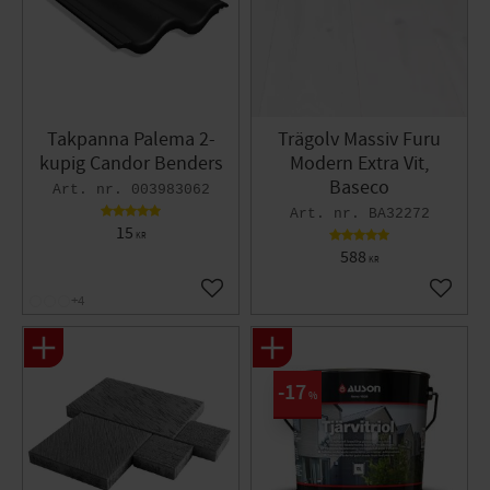
Takpanna Palema 2-
Trägolv Massiv Furu
kupig Candor Benders
Modern Extra Vit,
Baseco
003983062
BA32272
15
KR
588
KR
Lägg till i favoriter
Lägg til
+4
17
%