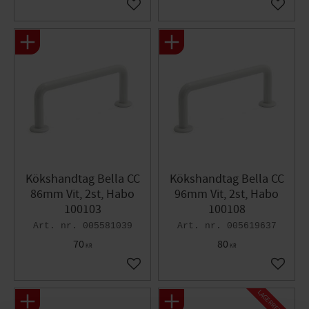
Lägg till i favoriter
Lägg til
Kökshandtag Bella CC
Kökshandtag Bella CC
86mm Vit, 2st, Habo
96mm Vit, 2st, Habo
100103
100108
005581039
005619637
70
80
KR
KR
Lägg till i favoriter
Lägg til
L
A
G
E
R
R
E
N
S
N
I