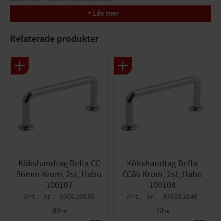
medföljer. 2 st per förpackning.
+ Läs mer
Bekvämt grepp
Enkel tidlös design
Relaterade produkter
Passar de flesta skåp och lådor
Kökshandtag Bella CC
Kökshandtag Bella
96mm Krom, 2st, Habo
CC86 Krom, 2st, Habo
100107
100104
005619636
005581040
80
70
KR
KR