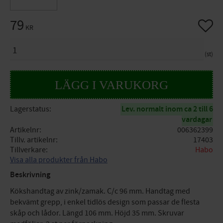
79
Lägg til
KR
ANTAL
st
Lagerstatus
Lev. normalt inom ca 2 till 6
vardagar
Artikelnr
006362399
Tillv. artikelnr
17403
Tillverkare
Habo
Visa alla produkter från Habo
Beskrivning
Kökshandtag av zink/zamak. C/c 96 mm. Handtag med
bekvämt grepp, i enkel tidlös design som passar de flesta
skåp och lådor. Längd 106 mm. Höjd 35 mm. Skruvar