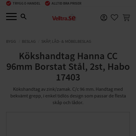
TRYGG E-HANDEL
ALLTID BRA PRISER
Meny
KUNDV
FAVORIT
BYGG
BESLAG
SKÅP, LÅD- & MÖBELBESLAG
Kökshandtag Hanna CC
96mm Borstat Stål, 2st, Habo
17403
Kökshandtag av zink/zamak. C/c 96 mm. Handtag med
bekvämt grepp, i enkel tidlös design som passar de flesta
skåp och lådor.