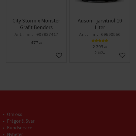
City Stormix Mönster
Auson Tjärvitriol 10
Grafit Benders
Liter
007827417
60590556
477
KR
2 293
KR
2 752
KR
Lägg till i favoriter
Lägg til
Om oss
Frågor & Svar
Kundservice
Nyheter