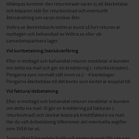
tillämpas kommer den returnerade varan ej att återbetalas
och köparen står för returkostnad och eventuellt
återsändning om varan önskas åter.
Velltra.se återbetalar/krediterar kund så fort returen är
mottagen och behandlad av Velltra.se eller vår
samarbetspartners lager.
Vid kortbetalning/banköverföring
Efter vi mottagit och behandlat returen meddelar vi kunden
om detta via mail och gör en kreditering (- returkostnaden).
Pengarna syns normalt sätt inom ca 2 – 4 bankdagar.
Pengarna återbetalas till det konto som kortet är kopplat till.
Vid faktura/delbetalning
Efter vi mottagit och behandlat returen meddelar vi kunden
om detta via mail. Vi gör en kreditering på fakturan (-
returkostnad) och skickar kopia på kreditfaktura via mail.
Har du valt delbetalning tillkommer det eventuella avgifter
som SVEA tar ut.
Spara alltid följesedeln/kvitto på inlämnat gods tills returen