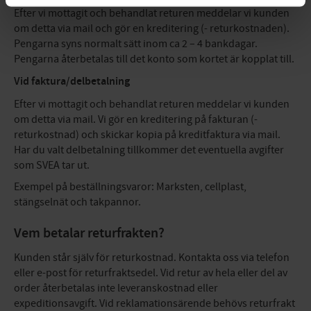
Efter vi mottagit och behandlat returen meddelar vi kunden
om detta via mail och gör en kreditering (- returkostnaden).
Pengarna syns normalt sätt inom ca 2 – 4 bankdagar.
Pengarna återbetalas till det konto som kortet är kopplat till.
Vid faktura/delbetalning
Efter vi mottagit och behandlat returen meddelar vi kunden
om detta via mail. Vi gör en kreditering på fakturan (-
returkostnad) och skickar kopia på kreditfaktura via mail.
Har du valt delbetalning tillkommer det eventuella avgifter
som SVEA tar ut.
Exempel på beställningsvaror: Marksten, cellplast,
stängselnät och takpannor.
Vem betalar returfrakten?
Kunden står själv för returkostnad. Kontakta oss via telefon
eller e-post för returfraktsedel. Vid retur av hela eller del av
order återbetalas inte leveranskostnad eller
expeditionsavgift. Vid reklamationsärende behövs returfrakt