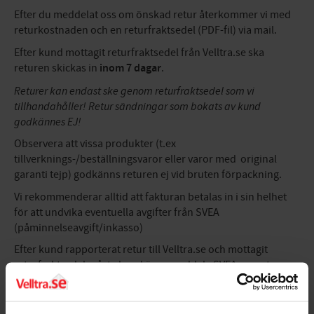
Efter du meddelat oss om önskad retur återkommer vi med
returkostnaden och en returfraktsedel (PDF-fil) via mail.
Efter kund mottagit returfraktsedel från Velltra.se ska
returen skickas in
inom 7 dagar
.
Returer kan endast ske genom returfraktsedel som vi
tillhandahåller! Retur sändningar som bokats av kund
godkännes EJ!
Observera att vissa produkter (t.ex
tillverknings-/beställningsvaror eller varor med original
garanti tejp) godkänns returen ej vid bruten förpackning.
Vi rekommenderar alltid att fakturan betalas in i sin helhet
för att undvika eventuella avgifter från SVEA
(påminnelseavgift/inkasso)
Efter kund rapporterat retur till Velltra.se och mottagit
returfraktsedel måste kund även meddela SVEA om returen,
SVEA kan då förlänga förfallodatumet. När Velltra.se mottagit
och behandlat returen krediteras fakturan så
returkostnaden kvarstår att betalas (+ eventuella avgifter