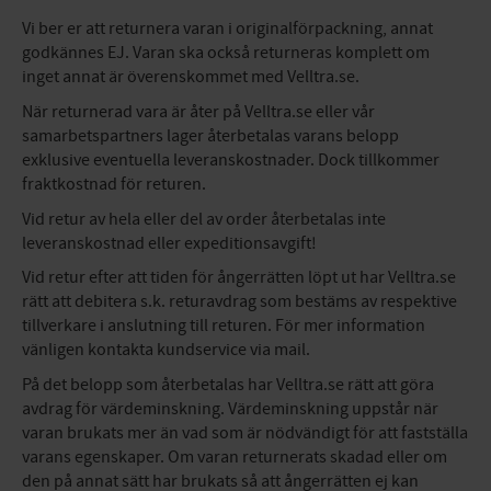
Vi ber er att returnera varan i originalförpackning, annat
godkännes EJ. Varan ska också returneras komplett om
inget annat är överenskommet med Velltra.se.
När returnerad vara är åter på Velltra.se eller vår
samarbetspartners lager återbetalas varans belopp
exklusive eventuella leveranskostnader. Dock tillkommer
fraktkostnad för returen.
Vid retur av hela eller del av order återbetalas inte
leveranskostnad eller expeditionsavgift!
Vid retur efter att tiden för ångerrätten löpt ut har Velltra.se
rätt att debitera s.k. returavdrag som bestäms av respektive
tillverkare i anslutning till returen. För mer information
vänligen kontakta kundservice via mail.
På det belopp som återbetalas har Velltra.se rätt att göra
avdrag för värdeminskning. Värdeminskning uppstår när
varan brukats mer än vad som är nödvändigt för att fastställa
varans egenskaper. Om varan returnerats skadad eller om
den på annat sätt har brukats så att ångerrätten ej kan