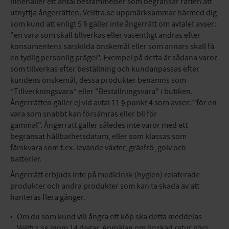
innehåller ett antal bestämmelser som begränsar rätten att
utnyttja ångerrätten. Velltra.se uppmärksammar härmed dig
som kund att enligt 5 § gäller inte ångerrätt om avtalet avser:
"en vara som skall tillverkas eller väsentligt ändras efter
konsumentens särskilda önskemål eller som annars skall få
en tydlig personlig prägel". Exempel på detta är sådana varor
som tillverkas efter beställning och kundanpassas efter
kundens önskemål, dessa produkter benämns som
”Tillverkningsvara” eller "Beställningsvara" i butiken.
Ångerrätten gäller ej vid avtal 11 § punkt 4 som avser: "för en
vara som snabbt kan försämras eller bli för
gammal". Ångerrätt gäller således inte varor med ett
begränsat hållbarhetsdatum, eller som klassas som
färskvara som t.ex. levande växter, gräsfrö, golv och
batterier.
Ångerrätt erbjuds inte på medicinsk (hygien) relaterade
produkter och andra produkter som kan ta skada av att
hanteras flera gånger.
Om du som kund vill ångra ett köp ska detta meddelas
Velltra.se inom 14 dagar. Anmälan om önskad retur görs