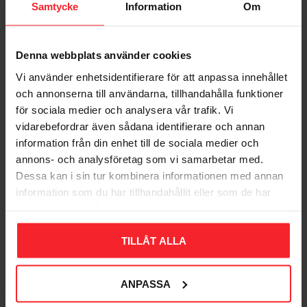
Samtycke
Information
Om
från SVEA vid delbetalning)
Beställningsvara - Retur
Denna webbplats använder cookies
Varor märkta med Beställningsvara har särskilda villkor för
Vi använder enhetsidentifierare för att anpassa innehållet
retur. Kontakta alltid Velltra.se för att rapportera en retur.
och annonserna till användarna, tillhandahålla funktioner
Kund måste även rapportera returen till SVEA om kund valt
för sociala medier och analysera vår trafik. Vi
faktura som betalsätt och denna inte än inbetald ännu.
vidarebefordrar även sådana identifierare och annan
När returnerad vara är åter på Velltra.se eller vår
information från din enhet till de sociala medier och
samarbetspartners lager återbetalas varans belopp
annons- och analysföretag som vi samarbetar med.
exklusive eventuella leveranskostnader. Det tillkommer
Dessa kan i sin tur kombinera informationen med annan
fraktkostnad för returen. Efter du meddelat oss om önskad
information som du har tillhandahållit eller som de har
retur återkommer vi med returkostnaden. Beställningsvaror
samlat in när du har använt deras tjänster.
för endast returneras i hela förpackningar/pallar, ej bruten
förpackning/pall.
TILLÅT ALLA
Velltra.se återbetalar/krediterar kund så fort returen är
mottagen och behandlad av Velltra.se eller vår
samarbetspartners lager.
ANPASSA
Vid kortbetalning/banköverföring