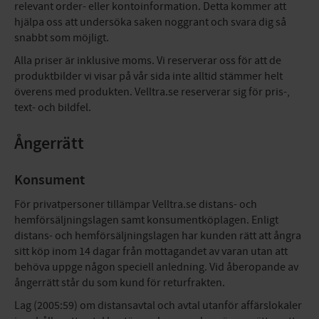
relevant order- eller kontoinformation. Detta kommer att
hjälpa oss att undersöka saken noggrant och svara dig så
snabbt som möjligt.
Alla priser är inklusive moms. Vi reserverar oss för att de
produktbilder vi visar på vår sida inte alltid stämmer helt
överens med produkten. Velltra.se reserverar sig för pris-,
text- och bildfel.
Ångerrätt
Konsument
För privatpersoner tillämpar Velltra.se distans- och
hemförsäljningslagen samt konsumentköplagen. Enligt
distans- och hemförsäljningslagen har kunden rätt att ångra
sitt köp inom 14 dagar från mottagandet av varan utan att
behöva uppge någon speciell anledning. Vid åberopande av
ångerrätt står du som kund för returfrakten.
Lag (2005:59) om distansavtal och avtal utanför affärslokaler