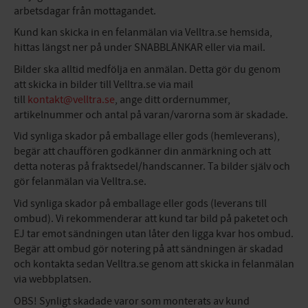
arbetsdagar från mottagandet.
Kund kan skicka in en felanmälan via Velltra.se hemsida,
hittas längst ner på under SNABBLÄNKAR eller via mail.
Bilder ska alltid medfölja en anmälan. Detta gör du genom
att skicka in bilder till Velltra.se via mail
till
kontakt@velltra.se
, ange ditt ordernummer,
artikelnummer och antal på varan/varorna som är skadade.
Vid synliga skador på emballage eller gods (hemleverans),
begär att chauffören godkänner din anmärkning och att
detta noteras på fraktsedel/handscanner. Ta bilder själv och
gör felanmälan via Velltra.se.
Vid synliga skador på emballage eller gods (leverans till
ombud). Vi rekommenderar att kund tar bild på paketet och
EJ tar emot sändningen utan låter den ligga kvar hos ombud.
Begär att ombud gör notering på att sändningen är skadad
och kontakta sedan Velltra.se genom att skicka in felanmälan
via webbplatsen.
OBS! Synligt skadade varor som monterats av kund