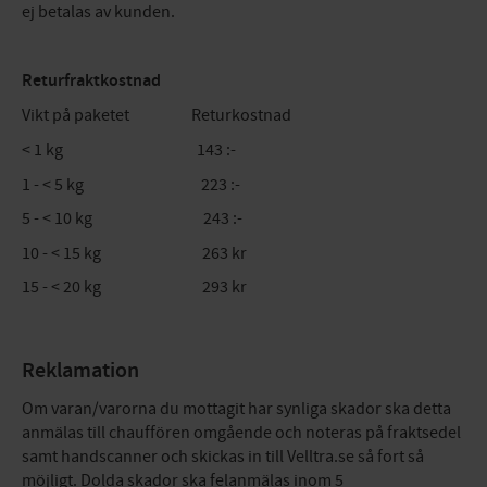
ej betalas av kunden.
Returfraktkostnad
Vikt på paketet Returkostnad
< 1 kg 143 :-
1 - < 5 kg 223 :-
5 - < 10 kg 243 :-
10 - < 15 kg 263 kr
15 - < 20 kg 293 kr
Reklamation
Om varan/varorna du mottagit har synliga skador ska detta
anmälas till chauffören omgående och noteras på fraktsedel
samt handscanner och skickas in till Velltra.se så fort så
möjligt. Dolda skador ska felanmälas inom 5