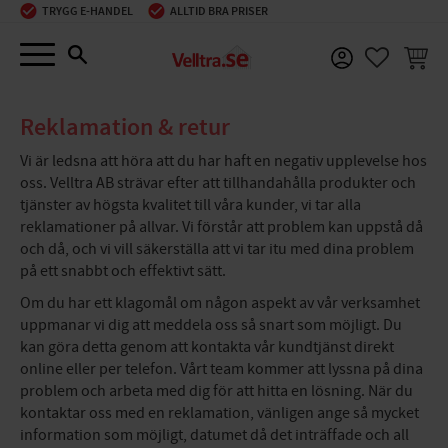
TRYGG E-HANDEL
ALLTID BRA PRISER
Meny
KUNDV
FAVORIT
Reklamation & retur
Vi är ledsna att höra att du har haft en negativ upplevelse hos
oss. Velltra AB strävar efter att tillhandahålla produkter och
tjänster av högsta kvalitet till våra kunder, vi tar alla
reklamationer på allvar. Vi förstår att problem kan uppstå då
och då, och vi vill säkerställa att vi tar itu med dina problem
på ett snabbt och effektivt sätt.
Om du har ett klagomål om någon aspekt av vår verksamhet
uppmanar vi dig att meddela oss så snart som möjligt. Du
kan göra detta genom att kontakta vår kundtjänst direkt
online eller per telefon. Vårt team kommer att lyssna på dina
problem och arbeta med dig för att hitta en lösning. När du
kontaktar oss med en reklamation, vänligen ange så mycket
information som möjligt, datumet då det inträffade och all