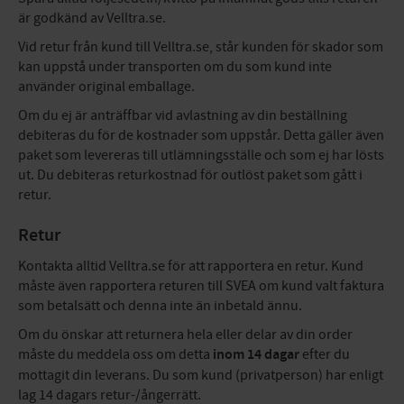
är godkänd av Velltra.se.
Vid retur från kund till Velltra.se, står kunden för skador som
kan uppstå under transporten om du som kund inte
använder original emballage.
Om du ej är anträffbar vid avlastning av din beställning
debiteras du för de kostnader som uppstår. Detta gäller även
paket som levereras till utlämningsställe och som ej har lösts
ut. Du debiteras returkostnad för outlöst paket som gått i
retur.
Retur
Kontakta alltid Velltra.se för att rapportera en retur. Kund
måste även rapportera returen till SVEA om kund valt faktura
som betalsätt och denna inte än inbetald ännu.
Om du önskar att returnera hela eller delar av din order
måste du meddela oss om detta
inom 14 dagar
efter du
mottagit din leverans. Du som kund (privatperson) har enligt
lag 14 dagars retur-/ångerrätt.