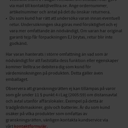
via mail till kontakt@velltra.se. Ange ordernummer,
artikelnummer och antal på det du önskar returnera.
Du som kund har rätt att undersöka varan innan eventuell
retur. Undersökningen ska göras med försiktighet och ej
vara mer omfattande än nödvändigt. Om varan har original
garanti tejp får förpackningen EJ brytas, retur blir inte
godkänd.
Har varan hanterats i större omfattning än vad som är
nödvändigt för att fastställa dess funktion eller egenskaper
kommer Velltra.se debitera dig som kund för
värdeminskningen på produkten. Detta gäller även
emballaget.
Observera att granskningsrätten ej kan tillämpas på varor
som går under 11 § punkt 4 i Lag (2005:59) om distansavtal
och avtal utanför affärslokaler. Exempel på detta är
trädgårdsmaskiner, golv och batterier. Är du som kund
osäker på vilka produkter som omfattas av
granskningsrätten, vänligen kontakta kundservice via
vårt
kontaktformulär
.