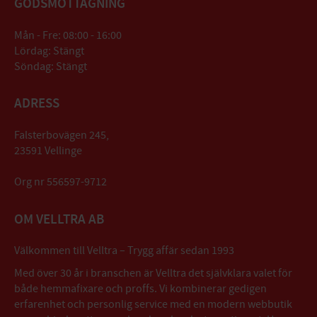
GODSMOTTAGNING
Mån - Fre: 08:00 - 16:00
Lördag: Stängt
Söndag: Stängt
ADRESS
Falsterbovägen 245,
23591 Vellinge
Org nr 556597-9712
OM VELLTRA AB
Välkommen till Velltra – Trygg affär sedan 1993
Med över 30 år i branschen är Velltra det självklara valet för
både hemmafixare och proffs. Vi kombinerar gedigen
erfarenhet och personlig service med en modern webbutik