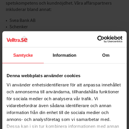
spetskompetens och kundnöjdhet. Våra affärspartners
inkluderar bland annat:
Svea Bank AB
Schenker
DHL
VVSMAX.se
(dotterwebbplats med VVS-fokus)
Samt flera lokala entreprenörer
Samtycke
Information
Om
Denna webbplats använder cookies
Nöjda kunder
Vi använder enhetsidentifierare för att anpassa innehållet
På Velltra värdesätter vi feedback från våra kunder och
och annonserna till användarna, tillhandahålla funktioner
strävar efter att ge bästa möjliga upplevelse. Vi är stolta över
för sociala medier och analysera vår trafik. Vi
att ha fått många positiva recensioner på en mängd olika
vidarebefordrar även sådana identifierare och annan
plattformar, inklusive Trustpilot, PriceRunner, Prisjakt och
information från din enhet till de sociala medier och
Google Maps. Fokus på kvalitet, kundservice och
annons- och analysföretag som vi samarbetar med.
prisvärdhet. Ta en titt på vad våra kunder säger om oss.
Dessa kan i sin tur kombinera informationen med annan