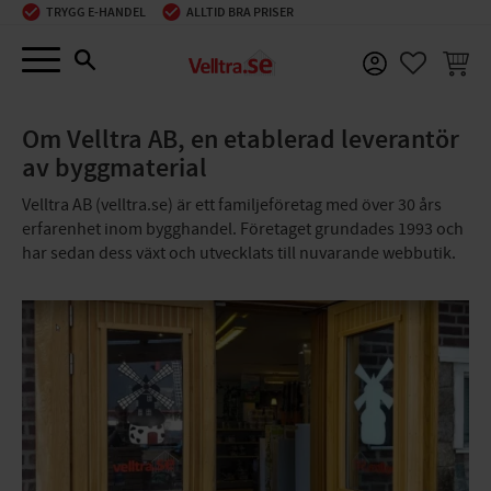
TRYGG E-HANDEL
ALLTID BRA PRISER
Meny
KUNDV
FAVORIT
Om Velltra AB, en etablerad leverantör
av byggmaterial
Velltra AB (velltra.se) är ett familjeföretag med över 30 års
erfarenhet inom bygghandel. Företaget grundades 1993 och
har sedan dess växt och utvecklats till nuvarande webbutik.