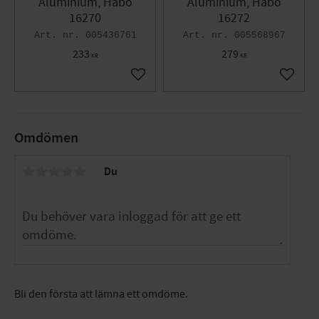
Aluminium, Habo
Aluminium, Habo
16270
16272
005436761
005568967
233
279
KR
KR
Lägg till i favoriter
Lägg til
Omdömen
Du
Bli den första att lämna ett omdöme.