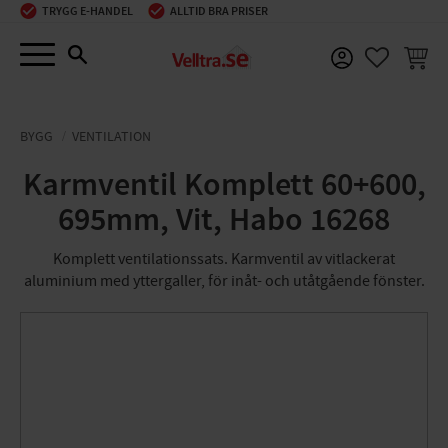
TRYGG E-HANDEL
ALLTID BRA PRISER
Meny
KUNDV
FAVORIT
BYGG
VENTILATION
Karmventil Komplett 60+600,
695mm, Vit, Habo 16268
Komplett ventilationssats. Karmventil av vitlackerat
aluminium med yttergaller, för inåt- och utåtgående fönster.