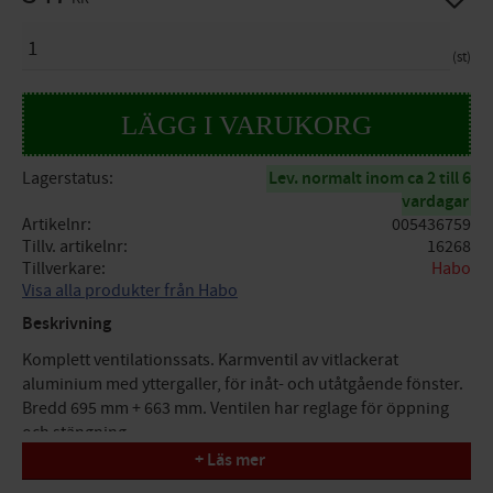
ANTAL
st
Lagerstatus
Lev. normalt inom ca 2 till 6
vardagar
Artikelnr
005436759
Tillv. artikelnr
16268
Tillverkare
Habo
Visa alla produkter från Habo
Beskrivning
Komplett ventilationssats. Karmventil av vitlackerat
aluminium med yttergaller, för inåt- och utåtgående fönster.
Bredd 695 mm + 663 mm. Ventilen har reglage för öppning
och stängning.
+ Läs mer
A : 695mm, B : 633mm, C : 20mm, D : 18mm, E : 28mm