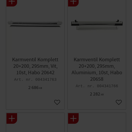
Karmventil Komplett
Karmventil Komplett
20+200, 295mm, Vit,
20+200, 295mm,
10st, Habo 20642
Aluminium, 10st, Habo
20658
004341763
004341766
2 686
KR
2 282
KR
Lägg till i favoriter
Lägg til