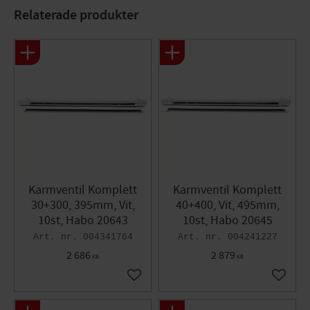
Relaterade produkter
Karmventil Komplett
Karmventil Komplett
30+300, 395mm, Vit,
40+400, Vit, 495mm,
10st, Habo 20643
10st, Habo 20645
004341764
004241227
2 686
2 879
KR
KR
Lägg till i favoriter
Lägg til