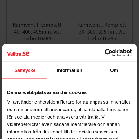
Karmventil Komplett
Karmventil Komplett
40+400, 495mm, Vit,
30+300, 395mm, Vit,
Habo 16266
Habo 16265
005467674
005435639
294
274
KR
KR
Lägg till i favoriter
Lägg til
Samtycke
Information
Om
Denna webbplats använder cookies
Vi använder enhetsidentifierare för att anpassa innehållet
och annonserna till användarna, tillhandahålla funktioner
för sociala medier och analysera vår trafik. Vi
vidarebefordrar även sådana identifierare och annan
information från din enhet till de sociala medier och