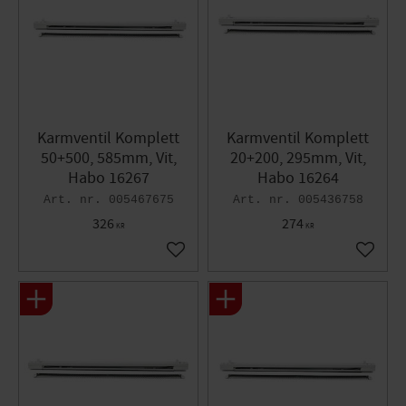
Karmventil Komplett
Karmventil Komplett
50+500, 585mm, Vit,
20+200, 295mm, Vit,
Habo 16267
Habo 16264
005467675
005436758
326
274
KR
KR
Lägg till i favoriter
Lägg til