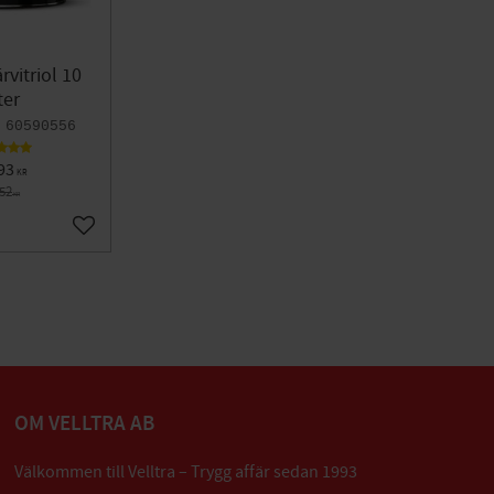
rvitriol 10
ter
60590556
93
KR
752
KR
Lägg till i favoriter
OM VELLTRA AB
Välkommen till Velltra – Trygg affär sedan 1993