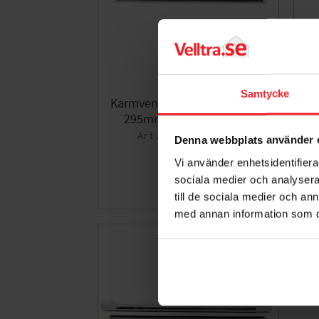
Samtycke
Karmventil Komplett 20+200,
Ka
295mm, Vit, Habo 16264
005436758
Denna webbplats använder 
274
KR
Vi använder enhetsidentifierar
sociala medier och analysera 
till de sociala medier och a
Lägg till i fa
med annan information som du 