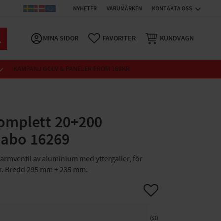
NYHETER
VARUMÄRKEN
KONTAKTA OSS
MINA SIDOR
FAVORITER
KUNDVAGN
KAMPANJ GOLV & PANELER FROM 169KR
omplett 20+200
Habo 16269
Karmventil av aluminium med yttergaller, för
er. Bredd 295 mm + 235 mm.
Lägg till i favoriter
st