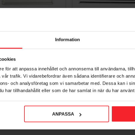
Information
rmventil Komplett 40+400,
Karmventil Komplett 60+
495mm, Aluminium, Habo
695mm, Vit, Habo 162
16271
005436759
cookies
005436762
347
KR
e för att anpassa innehållet och annonserna till användarna, tillh
255
KR
vår trafik. Vi vidarebefordrar även sådana identifierare och anna
nnons- och analysföretag som vi samarbetar med. Dessa kan i sin
voriter
Lägg till i favoriter
har tillhandahållit eller som de har samlat in när du har använt 
ANPASSA