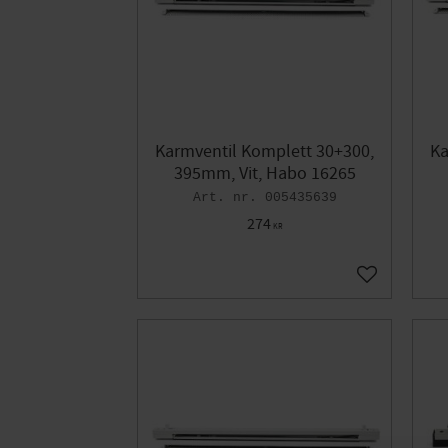
Karmventil Komplett 30+300,
Ka
395mm, Vit, Habo 16265
005435639
274
KR
Lägg till i fa