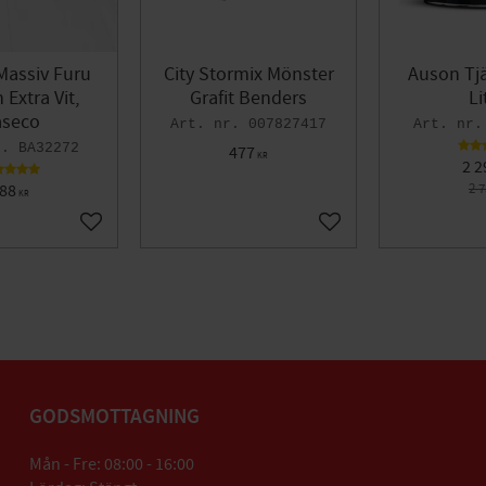
Massiv Furu
City Stormix Mönster
Auson Tjä
Extra Vit,
Grafit Benders
Li
seco
007827417
BA32272
477
KR
2 2
88
2 
KR
Lägg till i favoriter
Lägg till i favoriter
GODSMOTTAGNING
Mån - Fre: 08:00 - 16:00