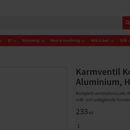
El
Belysning
Hem & inredning
Kök & bad
Stål
Karmventil K
Aluminium, 
Komplett ventilationssats. 
inåt- och utåtgående fönst
233
KR
ANTAL