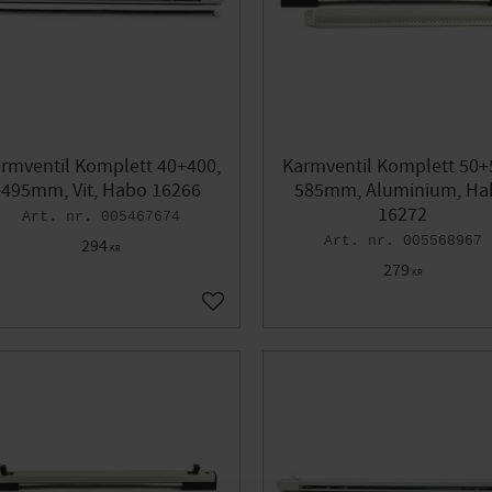
rmventil Komplett 40+400,
Karmventil Komplett 50+
495mm, Vit, Habo 16266
585mm, Aluminium, Ha
16272
005467674
005568967
294
KR
279
KR
voriter
Lägg till i favoriter