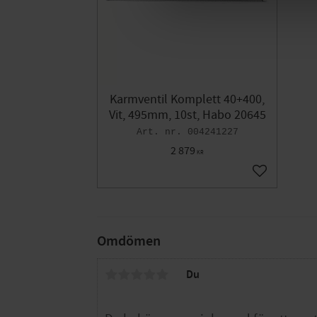
Karmventil Komplett 40+400,
Vit, 495mm, 10st, Habo 20645
004241227
2 879
KR
Lägg till i fa
Omdömen
Du