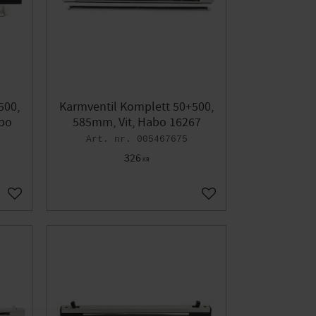
500,
Karmventil Komplett 50+500,
bo
585mm, Vit, Habo 16267
005467675
326
KR
Lägg till i favoriter
Lägg till i favoriter