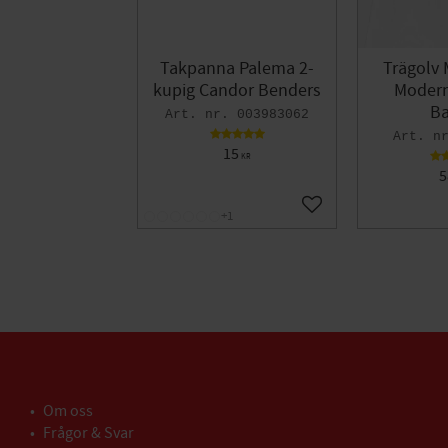
Takpanna Palema 2-
Trägolv 
kupig Candor Benders
Modern 
Ba
003983062
15
KR
5
Lägg till i favoriter
+1
Om oss
Frågor & Svar