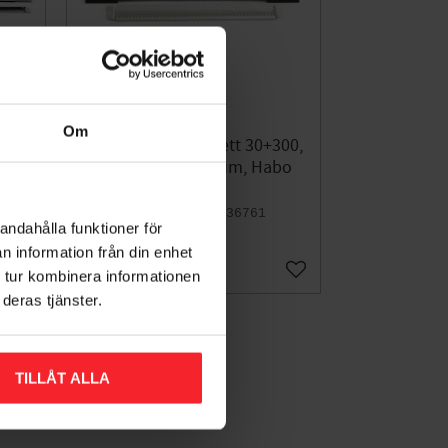
Om
600,
Karmventil Komplett 30+300,
68
395mm, Aluminium, Habo
16270
005436761
andahålla funktioner för
233
KR
n information från din enhet
 tur kombinera informationen
Lägg till i favoriter
Lägg till i favoriter
deras tjänster.
TILLÅT ALLA