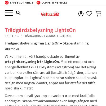
SAFE E-COMMERCE
COMPETITIVE PRICES
Menu
BASKE
FAVORIT
Trädgårdsbelysning LightsOn
LIGHTING
TRÄDGÅRDSBELYSNING LIGHTSON
Trädgårdsbelysning från LightsOn – Skapa stämning
utomhus
Välkommen till vårt handplockade sortiment av
trädgårdsbelysning från LightsOn
. Med ett modernt och
energieffektivt
12V LED-system
(svagström) har det aldrig
varit enklare eller säkrare att ljussätta trädgården, altanen
eller uppfarten. LightsOn kombinerar stilren skandinavisk
design med högsta kvalitet, anpassad för att tåla det tuffa
nordiska klimatet.
Oavsett om du vill lysa upp ett vackert träd med kraftfulla
spotlights, skapa ett välkomnande sken längs gången med