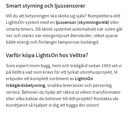
Smart styrning och ljussensorer
Vill du att belysningen ska sköta sig själv? Komplettera ditt
LightsOn-system med en
ljussensor (skymningsrelä)
eller
smarta timers. Då tänds systemet automatiskt när solen går
ner och släcks när morgonljuset återvänder, vilket sparar
både energi och förlänger lampornas livslängd.
Varför köpa LightsOn hos Velltra?
Som expert inom bygg, hem och trädgård sedan 1993 vet vi
på Velltra vad som krävs för ett lyckat utomhusprojekt. Vi
erbjuder ett komplett sortiment av
LightsOn
trädgårdsbelysning
, snabba leveranser och personlig
service. Behöver du hjälp att räkna ut vilken transformator
eller vilka kablar du behöver till ditt projekt? Kontakta vår
kundtjänst så hjälper vi dig att bygga din vision!