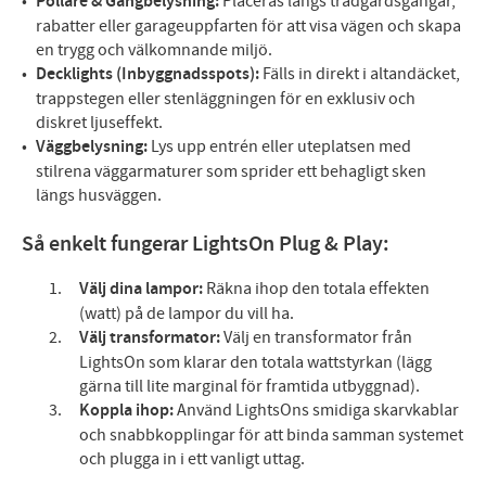
Pollare & Gångbelysning:
Placeras längs trädgårdsgångar,
rabatter eller garageuppfarten för att visa vägen och skapa
en trygg och välkomnande miljö.
Decklights (Inbyggnadsspots):
Fälls in direkt i altandäcket,
trappstegen eller stenläggningen för en exklusiv och
diskret ljuseffekt.
Väggbelysning:
Lys upp entrén eller uteplatsen med
stilrena väggarmaturer som sprider ett behagligt sken
längs husväggen.
Så enkelt fungerar LightsOn Plug & Play:
Välj dina lampor:
Räkna ihop den totala effekten
(watt) på de lampor du vill ha.
Välj transformator:
Välj en transformator från
LightsOn som klarar den totala wattstyrkan (lägg
gärna till lite marginal för framtida utbyggnad).
Koppla ihop:
Använd LightsOns smidiga skarvkablar
och snabbkopplingar för att binda samman systemet
och plugga in i ett vanligt uttag.