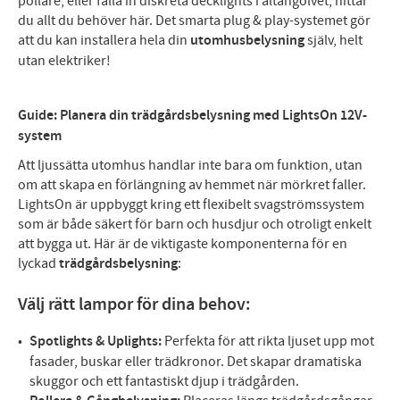
pollare, eller fälla in diskreta decklights i altangolvet, hittar
du allt du behöver här. Det smarta plug & play-systemet gör
att du kan installera hela din
utomhusbelysning
själv, helt
utan elektriker!
Guide: Planera din trädgårdsbelysning med LightsOn 12V-
system
Att ljussätta utomhus handlar inte bara om funktion, utan
om att skapa en förlängning av hemmet när mörkret faller.
LightsOn är uppbyggt kring ett flexibelt svagströmssystem
som är både säkert för barn och husdjur och otroligt enkelt
att bygga ut. Här är de viktigaste komponenterna för en
lyckad
trädgårdsbelysning
:
Välj rätt lampor för dina behov:
Spotlights & Uplights:
Perfekta för att rikta ljuset upp mot
fasader, buskar eller trädkronor. Det skapar dramatiska
skuggor och ett fantastiskt djup i trädgården.