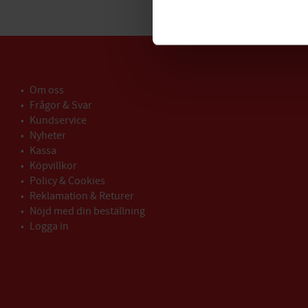
Om oss
Frågor & Svar
Kundservice
Nyheter
Kassa
Köpvillkor
Policy & Cookies
Reklamation & Returer
Nöjd med din beställning
Logga in