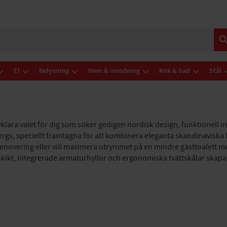
El
Belysning
Hem & inredning
Kök & bad
Stål
vklara valet för dig som söker gedigen nordisk design, funktionell in
bergs, speciellt framtagna för att kombinera eleganta skandinaviska
overing eller vill maximera utrymmet på en mindre gästtoalett med 
skikt, integrerade armaturhyllor och ergonomiska tvättskålar skapa