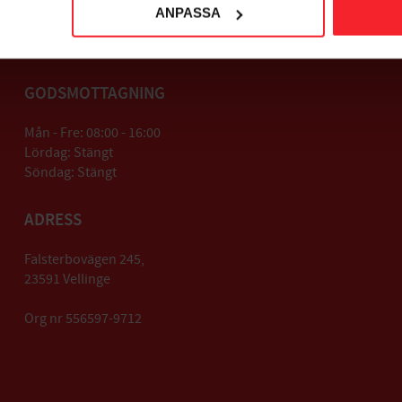
ANPASSA
GODSMOTTAGNING
Mån - Fre: 08:00 - 16:00
Lördag: Stängt
Söndag: Stängt
ADRESS
Falsterbovägen 245,
23591 Vellinge
Org nr 556597-9712