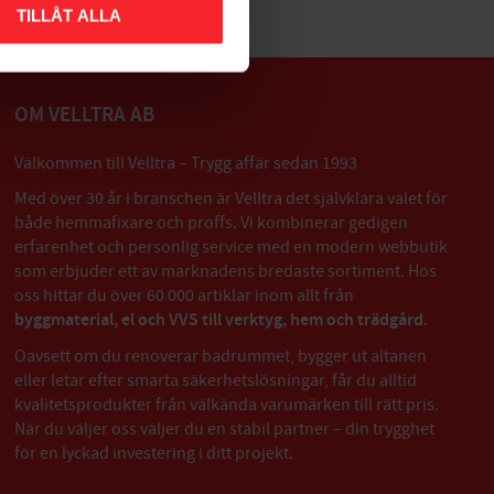
TILLÅT ALLA
OM VELLTRA AB
Välkommen till Velltra – Trygg affär sedan 1993
Med över 30 år i branschen är Velltra det självklara valet för
både hemmafixare och proffs. Vi kombinerar gedigen
erfarenhet och personlig service med en modern webbutik
som erbjuder ett av marknadens bredaste sortiment. Hos
oss hittar du över 60 000 artiklar inom allt från
byggmaterial, el och VVS till verktyg, hem och trädgård
.
Oavsett om du renoverar badrummet, bygger ut altanen
eller letar efter smarta säkerhetslösningar, får du alltid
kvalitetsprodukter från välkända varumärken till rätt pris.
När du väljer oss väljer du en stabil partner – din trygghet
för en lyckad investering i ditt projekt.