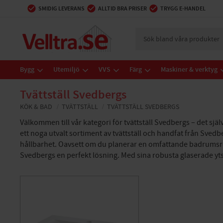
SMIDIG LEVERANS
ALLTID BRA PRISER
TRYGG E-HANDEL
Bygg
Utemiljö
VVS
Färg
Maskiner & verktyg
Tvättställ Svedbergs
KÖK & BAD
TVÄTTSTÄLL
TVÄTTSTÄLL SVEDBERGS
Välkommen till vår kategori för tvättställ Svedbergs – det själ
ett noga utvalt sortiment av tvättställ och handfat från Sved
hållbarhet. Oavsett om du planerar en omfattande badrumsren
Svedbergs en perfekt lösning. Med sina robusta glaserade yt