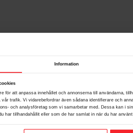
Information
cookies
et med Svedbergs
e för att anpassa innehållet och annonserna till användarna, tillh
vår trafik. Vi vidarebefordrar även sådana identifierare och anna
ör tvättställ Svedbergs är en trygg och långsiktig investering i hög 
nnons- och analysföretag som vi samarbetar med. Dessa kan i sin
der mycket höga temperaturer, vilket ger en fantastisk mekanisk sty
r som avvisar smuts, tvålrester och kalkavlagringar. Det gör den da
har tillhandahållit eller som de har samlat in när du har använt 
ller sin vackra, högblanka finish och höga motståndskraft mot repor