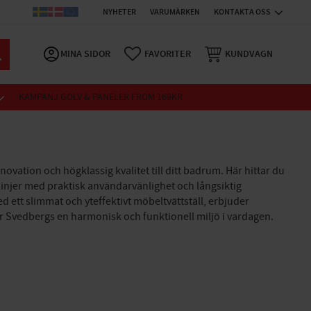
NYHETER
VARUMÄRKEN
KONTAKTA OSS
MINA SIDOR
FAVORITER
KUNDVAGN
KAMPANJ GOLV & PANELER FROM 169KR
novation och högklassig kvalitet till ditt badrum. Här hittar du
 linjer med praktisk användarvänlighet och långsiktig
ett slimmat och yteffektivt möbeltvättställ, erbjuder
r Svedbergs en harmonisk och funktionell miljö i vardagen.