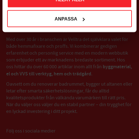
OM VELLTRA AB
ANPASSA
Välkommen till Velltra – Trygg affär sedan 1993
Med över 30 år i branschen är Velltra det självklara valet för
både hemmafixare och proffs. Vi kombinerar gedigen
erfarenhet och personlig service med en modern webbutik
som erbjuder ett av marknadens bredaste sortiment. Hos
oss hittar du över 60 000 artiklar inom allt från
byggmaterial,
el och VVS till verktyg, hem och trädgård
.
Oavsett om du renoverar badrummet, bygger ut altanen eller
letar efter smarta säkerhetslösningar, får du alltid
kvalitetsprodukter från välkända varumärken till rätt pris.
När du väljer oss väljer du en stabil partner – din trygghet för
en lyckad investering i ditt projekt.
Följ oss i sociala medier