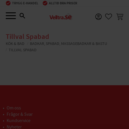
TRYGG E-HANDEL
ALLTID BRA PRISER
Meny
KUNDV
FAVORIT
Tillval Spabad
KÖK & BAD
BADKAR, SPABAD, MASSAGEBADKAR & BASTU
TILLVAL SPABAD
Om oss
Frågor & Svar
Kundservice
Nyheter