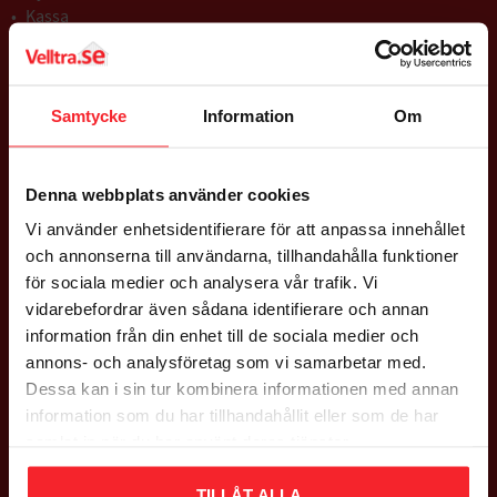
Kassa
Köpvillkor
Policy & Cookies
Reklamation & Returer
Nöjd med din beställning
Samtycke
Information
Om
Logga in
Denna webbplats använder cookies
GODSMOTTAGNING
Vi använder enhetsidentifierare för att anpassa innehållet
och annonserna till användarna, tillhandahålla funktioner
Mån - Fre: 08:00 - 16:00
för sociala medier och analysera vår trafik. Vi
Lördag: Stängt
vidarebefordrar även sådana identifierare och annan
Söndag: Stängt
information från din enhet till de sociala medier och
annons- och analysföretag som vi samarbetar med.
ADRESS
Dessa kan i sin tur kombinera informationen med annan
information som du har tillhandahållit eller som de har
Falsterbovägen 245,
samlat in när du har använt deras tjänster.
23591 Vellinge
Org nr 556597-9712
TILLÅT ALLA