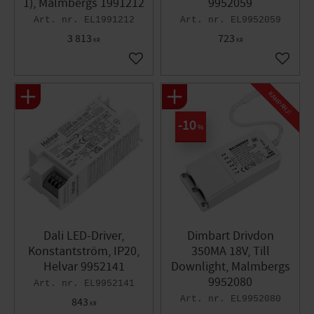
1), Malmbergs 1991212
9952059
EL1991212
EL9952059
3 813
723
KR
KR
Lägg till i favoriter
Lägg til
KAMPANJ!
10
%
Dali LED-Driver,
Dimbart Drivdon
Konstantström, IP20,
350MA 18V, Till
Helvar 9952141
Downlight, Malmbergs
9952080
EL9952141
EL9952080
843
KR