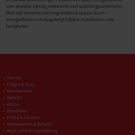
som skyddar känslig elektronik mot spänningsvariationer.
Med rätt strömförsörjningsmaterial skapar du en
energieffektiv och långsiktigt hållbar installation i alla
fastigheter.
Om oss
Frågor & Svar
Kundservice
Nyheter
Kassa
Köpvillkor
Policy & Cookies
Reklamation & Returer
Nöjd med din beställning