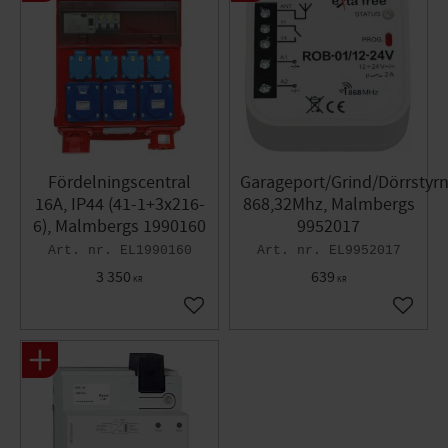
Fördelningscentral
Garageport/Grind/Dörrstyrn
16A, IP44 (41-1+3x216-
868,32Mhz, Malmbergs
6), Malmbergs 1990160
9952017
EL1990160
EL9952017
3 350
639
KR
KR
Lägg till i favoriter
Lägg til