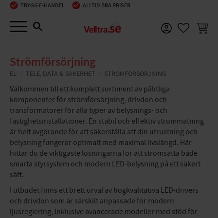
TRYGG E-HANDEL
ALLTID BRA PRISER
Meny
KUNDV
FAVORIT
Strömförsörjning
EL
TELE, DATA & SÄKERHET
STRÖMFÖRSÖRJNING
Välkommen till ett komplett sortiment av pålitliga
komponenter för strömförsörjning, drivdon och
transformatorer för alla typer av belysnings- och
fastighetsinstallationer. En stabil och effektiv strömmatning
är helt avgörande för att säkerställa att din utrustning och
belysning fungerar optimalt med maximal livslängd. Här
hittar du de viktigaste lösningarna för att strömsätta både
smarta styrsystem och modern LED-belysning på ett säkert
sätt.
I utbudet finns ett brett urval av högkvalitativa LED-drivers
och drivdon som är särskilt anpassade för modern
ljusreglering, inklusive avancerade modeller med stöd för