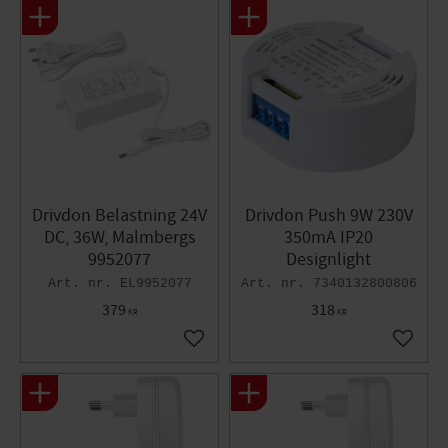
Drivdon Belastning 24V
Drivdon Push 9W 230V
DC, 36W, Malmbergs
350mA IP20
9952077
Designlight
EL9952077
7340132800806
379
318
KR
KR
Lägg till i favoriter
Lägg til