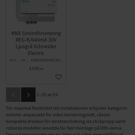
KNX Strömförsörjning
REG-K/640mA 30V
Ljusgrå Schneider
Electric
EAN3606485104942
3 035
KR
Lägg till i favoriter
1–
25
av
53
För maximal flexibilitet vid installationen erbjuder kategorin
enheter anpassade för olika monteringssätt, såsom
kompakta drivdon för direktanslutning via stickpropp samt
robusta modeller avsedda för fast montage på DIN-skena.
Dessa komponenter ger en jämn och säker energitillförsel