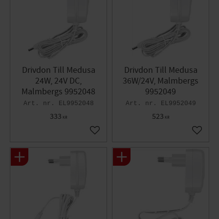
Drivdon Till Medusa
Drivdon Till Medusa
24W, 24V DC,
36W/24V, Malmbergs
Malmbergs 9952048
9952049
EL9952048
EL9952049
333
523
KR
KR
Lägg till i favoriter
Lägg til