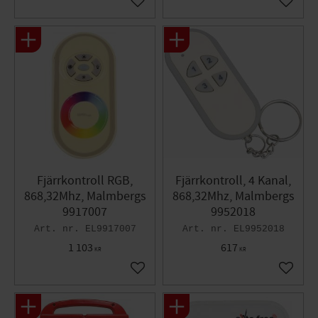
Lägg till i favoriter
Lägg til
Fjärrkontroll RGB,
Fjärrkontroll, 4 Kanal,
868,32Mhz, Malmbergs
868,32Mhz, Malmbergs
9917007
9952018
EL9917007
EL9952018
1 103
617
KR
KR
Lägg till i favoriter
Lägg til