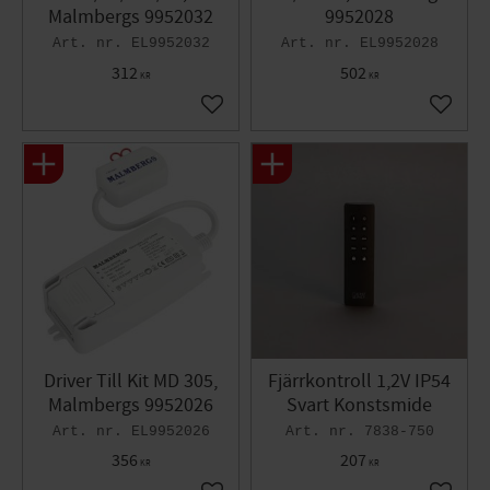
Malmbergs 9952032
9952028
EL9952032
EL9952028
312
502
KR
KR
Lägg till i favoriter
Lägg til
Driver Till Kit MD 305,
Fjärrkontroll 1,2V IP54
Malmbergs 9952026
Svart Konstsmide
EL9952026
7838-750
356
207
KR
KR