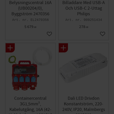
Belysningscentral 16A
Billaddare Med USB-A
(UB00204/0),
Och USB-C 2-Uttag
Byggström 2470356
Philips
EL2470356
009251434
5 679
278
KR
KR
Lägg till i favoriter
Lägg til
Containercentral
Dali LED Drivdon
3G1,5mm²,
Konstantström, 220-
Kabelutgång, 16A (42-
240V, IP20, Malmbergs