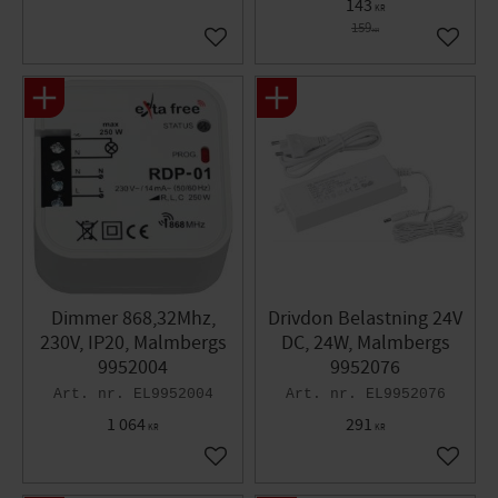
143
KR
159
KR
Lägg till i favoriter
Lägg til
Dimmer 868,32Mhz,
Drivdon Belastning 24V
230V, IP20, Malmbergs
DC, 24W, Malmbergs
9952004
9952076
EL9952004
EL9952076
1 064
291
KR
KR
Lägg till i favoriter
Lägg til