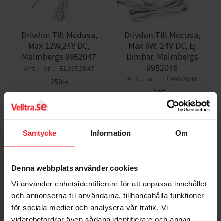
Drivdon Till Medusa,
Drivdon Till Medusa,
Max 12W,24V DC,
Max 6W, 24V DC, Ej
Malmbergs 9952047
Dimbar, Malmbergs
9952046
EL9952047
EL9952046
250
KR
207
KR
Lägg till i favoriter
Lägg til
Samtycke
Information
Om
Denna webbplats använder cookies
Vi använder enhetsidentifierare för att anpassa innehållet
och annonserna till användarna, tillhandahålla funktioner
för sociala medier och analysera vår trafik. Vi
vidarebefordrar även sådana identifierare och annan