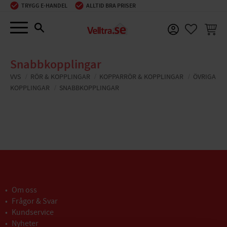
TRYGG E-HANDEL
ALLTID BRA PRISER
Meny
KUNDV
FAVORIT
Snabbkopplingar
VVS
RÖR & KOPPLINGAR
KOPPARRÖR & KOPPLINGAR
ÖVRIGA
KOPPLINGAR
SNABBKOPPLINGAR
Om oss
Frågor & Svar
Kundservice
Nyheter