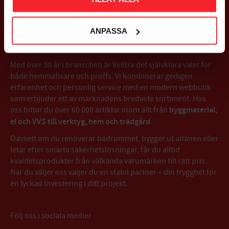
OM VELLTRA AB
ANPASSA
Välkommen till Velltra – Trygg affär sedan 1993
Med över 30 år i branschen är Velltra det självklara valet för
både hemmafixare och proffs. Vi kombinerar gedigen
erfarenhet och personlig service med en modern webbutik
som erbjuder ett av marknadens bredaste sortiment. Hos
oss hittar du över 60 000 artiklar inom allt från
byggmaterial,
el och VVS till verktyg, hem och trädgård
.
Oavsett om du renoverar badrummet, bygger ut altanen eller
letar efter smarta säkerhetslösningar, får du alltid
kvalitetsprodukter från välkända varumärken till rätt pris.
När du väljer oss väljer du en stabil partner – din trygghet för
en lyckad investering i ditt projekt.
Följ oss i sociala medier