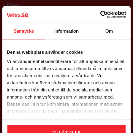
Kassa
Köpvillkor
Policy & Cookies
Reklamation & Returer
Nöjd med din beställning
Samtycke
Information
Om
Logga in
Denna webbplats använder cookies
GODSMOTTAGNING
Vi använder enhetsidentifierare för att anpassa innehållet
och annonserna till användarna, tillhandahålla funktioner
Mån - Fre: 08:00 - 16:00
för sociala medier och analysera vår trafik. Vi
Lördag: Stängt
vidarebefordrar även sådana identifierare och annan
Söndag: Stängt
information från din enhet till de sociala medier och
annons- och analysföretag som vi samarbetar med.
ADRESS
Dessa kan i sin tur kombinera informationen med annan
information som du har tillhandahållit eller som de har
Falsterbovägen 245,
samlat in när du har använt deras tjänster.
23591 Vellinge
Org nr 556597-9712
TILLÅT ALLA