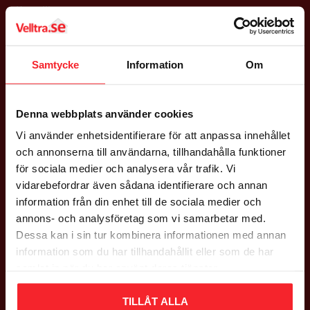
Köpvillkor
Policy & Cookies
Reklamation & Returer
Nöjd med din beställning
Samtycke
Information
Om
Logga in
Denna webbplats använder cookies
GODSMOTTAGNING
Vi använder enhetsidentifierare för att anpassa innehållet
Mån - Fre: 08:00 - 16:00
och annonserna till användarna, tillhandahålla funktioner
Lördag: Stängt
för sociala medier och analysera vår trafik. Vi
Söndag: Stängt
vidarebefordrar även sådana identifierare och annan
information från din enhet till de sociala medier och
ADRESS
annons- och analysföretag som vi samarbetar med.
Dessa kan i sin tur kombinera informationen med annan
Falsterbovägen 245,
information som du har tillhandahållit eller som de har
23591 Vellinge
samlat in när du har använt deras tjänster.
Org nr 556597-9712
TILLÅT ALLA