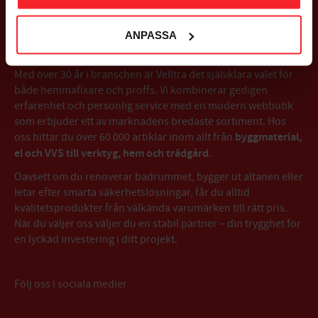
OM VELLTRA AB
ANPASSA
Välkommen till Velltra – Trygg affär sedan 1993
Med över 30 år i branschen är Velltra det självklara valet för
både hemmafixare och proffs. Vi kombinerar gedigen
erfarenhet och personlig service med en modern webbutik
som erbjuder ett av marknadens bredaste sortiment. Hos
oss hittar du över 60 000 artiklar inom allt från
byggmaterial,
el och VVS till verktyg, hem och trädgård
.
Oavsett om du renoverar badrummet, bygger ut altanen eller
letar efter smarta säkerhetslösningar, får du alltid
kvalitetsprodukter från välkända varumärken till rätt pris.
När du väljer oss väljer du en stabil partner – din trygghet för
en lyckad investering i ditt projekt.
Följ oss i sociala medier