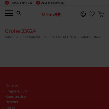
TRYGG E-HANDEL
ALLTID BRA PRISER
Meny
KUNDV
FAVORIT
Grohe 33624
KÖK & BAD
BLANDARE
GROHE ESSENCE NEW
GROHE 33624
Om oss
Frågor & Svar
Kundservice
Nyheter
Kassa