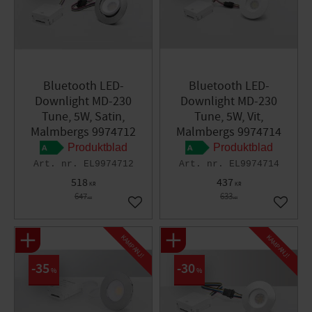
Bluetooth LED-
Bluetooth LED-
Downlight MD-230
Downlight MD-230
Tune, 5W, Satin,
Tune, 5W, Vit,
Malmbergs 9974712
Malmbergs 9974714
Produktblad
Produktblad
EL9974712
EL9974714
518
437
KR
KR
647
633
KR
KR
Lägg till i favoriter
Lägg til
KAMPANJ!
KAMPANJ!
35
30
%
%