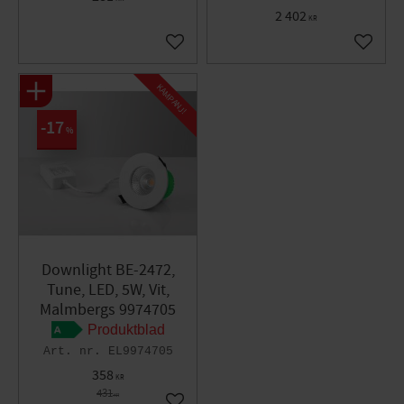
2 402
KR
Lägg till i favoriter
Lägg til
KAMPANJ!
17
%
Downlight BE-2472,
Tune, LED, 5W, Vit,
Malmbergs 9974705
Produktblad
EL9974705
358
KR
431
KR