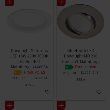
Downlight Saturnus
Bluetooth LED
LED 18W 230V 3000K
Downlight MD 230
1699lm IP21
Tune, 5W, Malmbergs
Malmbergs 7466634
Produktblad
Produktblad
EL9974641
EL7466634
585
KR
475
KR
Lägg till i favoriter
Lägg til