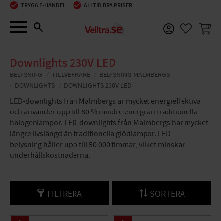
TRYGG E-HANDEL
ALLTID BRA PRISER
Meny
KUNDV
FAVORIT
Downlights 230V LED
BELYSNING
TILLVERKARE
BELYSNING MALMBERGS
DOWNLIGHTS
DOWNLIGHTS 230V LED
LED-downlights från Malmbergs är mycket energieffektiva
och använder upp till 80 % mindre energi än traditionella
halogenlampor. LED-downlights från Malmbergs har mycket
längre livslängd än traditionella glödlampor. LED-
belysning håller upp till 50 000 timmar, vilket minskar
underhållskostnaderna.
FILTRERA
SORTERA