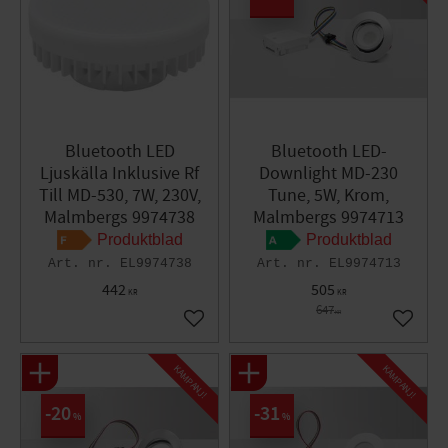
Bluetooth LED
Bluetooth LED-
Ljuskälla Inklusive Rf
Downlight MD-230
Till MD-530, 7W, 230V,
Tune, 5W, Krom,
Malmbergs 9974738
Malmbergs 9974713
Produktblad
Produktblad
EL9974738
EL9974713
442
505
KR
KR
647
KR
Lägg till i favoriter
Lägg til
KAMPANJ!
KAMPANJ!
20
31
%
%