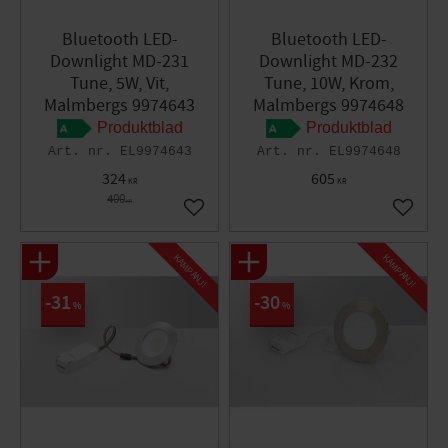
Bluetooth LED-
Bluetooth LED-
Downlight MD-231
Downlight MD-232
Tune, 5W, Vit,
Tune, 10W, Krom,
Malmbergs 9974643
Malmbergs 9974648
Produktblad
Produktblad
EL9974643
EL9974648
324
605
KR
KR
400
KR
Lägg till i favoriter
Lägg til
KAMPANJ!
KAMPANJ!
31
30
%
%