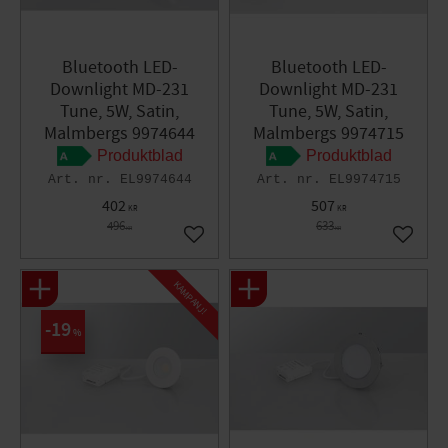
Bluetooth LED-
Bluetooth LED-
Downlight MD-231
Downlight MD-231
Tune, 5W, Satin,
Tune, 5W, Satin,
Malmbergs 9974644
Malmbergs 9974715
Produktblad
Produktblad
EL9974644
EL9974715
402
507
KR
KR
496
633
KR
KR
Lägg till i favoriter
Lägg til
KAMPANJ!
19
%