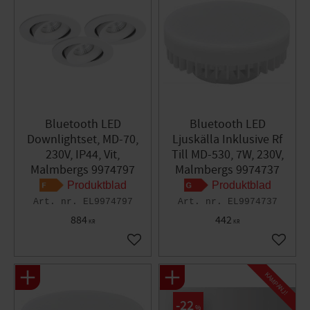
Bluetooth LED
Bluetooth LED
Downlightset, MD-70,
Ljuskälla Inklusive Rf
230V, IP44, Vit,
Till MD-530, 7W, 230V,
Malmbergs 9974797
Malmbergs 9974737
Produktblad
Produktblad
EL9974797
EL9974737
884
442
KR
KR
Lägg till i favoriter
Lägg til
KAMPANJ!
22
%