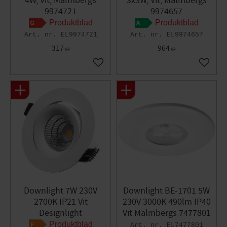
4W, Vit, Malmbergs
3x3W, Vit, Malmbergs
9974721
9974657
Produktblad
Produktblad
EL9974721
EL9974657
317
964
KR
KR
Lägg till i favoriter
Lägg til
Downlight 7W 230V
Downlight BE-1701 5W
2700K IP21 Vit
230V 3000K 490lm IP40
Designlight
Vit Malmbergs 7477801
Produktblad
EL7477801