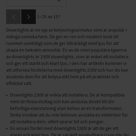
Lägg till i favoriter
1–
25
av
157
Downlights är en typ av belysningsarmatur som är populär i
många svenska hem. De ger en ren och modern look till
rummet samtidigt som de ger tillräckligt med ljus för att
skapa en bekväm atmosfär. En av de mest populära typerna
av downlights är 230V downlights, som är enkel att installera
och ger ett starkt och klart ljus. I den här artikeln kommer vi
att utforska fördelarna med downlights 230V och hur du kan
använda dem för att belysa ditt hem på ett praktiskt och
effektivt sätt.
Downlights 230V är enkla att installera. De är kompatibla
med de flesta eluttag och kan anslutas direkt till din
befintliga elanslutning utan behov av en transformator.
Detta innebär att du inte behöver anställa en elektriker för
att installera dem, vilket sparar tid och pengar.
En annan fördel med downlights 230V är att de ger ett
starkt och klart ljus. De är särskilt användbara i rum där du