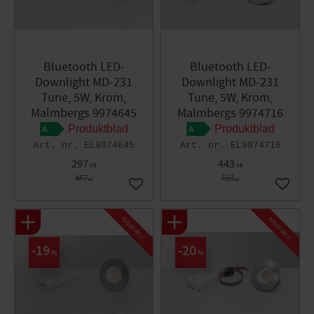
Bluetooth LED-
Bluetooth LED-
Downlight MD-231
Downlight MD-231
Tune, 5W, Krom,
Tune, 5W, Krom,
Malmbergs 9974645
Malmbergs 9974716
Produktblad
Produktblad
EL9974645
EL9974716
297
443
KR
KR
457
633
KR
KR
Lägg till i favoriter
Lägg til
KAMPANJ!
KAMPANJ!
19
20
%
%