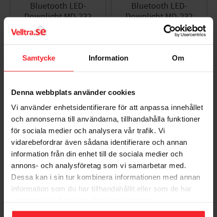
Bluetooth LED-
Bluetooth LED-
Downlight MD-232
Downlight MD-232
Tune, 10W, Krom,
Tune, 10W, Satin,
Malmbergs 9974719
Malmbergs 9974647
Produktblad
Produktblad
Samtycke
Information
Om
EL9974719
EL9974647
597
476
KR
KR
865
680
KR
KR
Lägg till i favoriter
Lägg til
Denna webbplats använder cookies
Vi använder enhetsidentifierare för att anpassa innehållet
KAMPANJ!
KAMPANJ!
och annonserna till användarna, tillhandahålla funktioner
för sociala medier och analysera vår trafik. Vi
31
28
%
%
vidarebefordrar även sådana identifierare och annan
information från din enhet till de sociala medier och
annons- och analysföretag som vi samarbetar med.
Dessa kan i sin tur kombinera informationen med annan
information som du har tillhandahållit eller som de har
samlat in när du har använt deras tjänster.
Bluetooth LED-
Bluetooth LED-