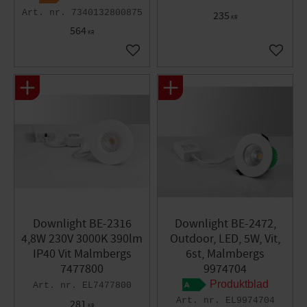
7340132800875
235
KR
564
KR
Lägg till i favoriter
Lägg til
Downlight BE-2316
Downlight BE-2472,
4,8W 230V 3000K 390lm
Outdoor, LED, 5W, Vit,
IP40 Vit Malmbergs
6st, Malmbergs
7477800
9974704
Produktblad
EL7477800
EL9974704
281
KR