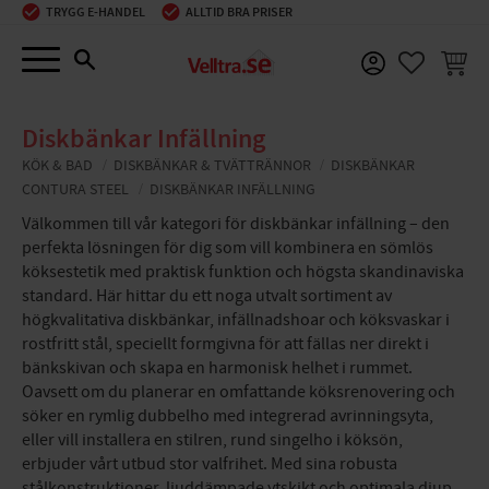
TRYGG E-HANDEL
ALLTID BRA PRISER
Meny
KUNDV
FAVORIT
Diskbänkar Infällning
KÖK & BAD
DISKBÄNKAR & TVÄTTRÄNNOR
DISKBÄNKAR
CONTURA STEEL
DISKBÄNKAR INFÄLLNING
Välkommen till vår kategori för diskbänkar infällning – den
perfekta lösningen för dig som vill kombinera en sömlös
köksestetik med praktisk funktion och högsta skandinaviska
standard. Här hittar du ett noga utvalt sortiment av
högkvalitativa diskbänkar, infällnadshoar och köksvaskar i
rostfritt stål, speciellt formgivna för att fällas ner direkt i
bänkskivan och skapa en harmonisk helhet i rummet.
Oavsett om du planerar en omfattande köksrenovering och
söker en rymlig dubbelho med integrerad avrinningsyta,
eller vill installera en stilren, rund singelho i köksön,
erbjuder vårt utbud stor valfrihet. Med sina robusta
stålkonstruktioner, ljuddämpade ytskikt och optimala djup