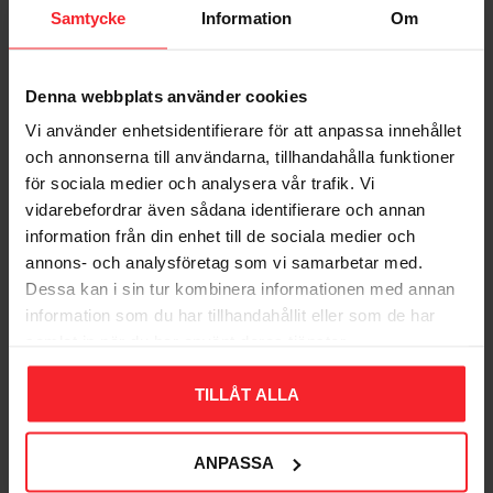
Samtycke
Information
Om
Denna webbplats använder cookies
Diskbänk Contura
Diskbänk Contura
Vi använder enhetsidentifierare för att anpassa innehållet
Concert C24-770 KF
Concert C46-560 K
och annonserna till användarna, tillhandahålla funktioner
8018175
8018132
för sociala medier och analysera vår trafik. Vi
5 320
5 499
KR
KR
vidarebefordrar även sådana identifierare och annan
Lägg till i favoriter
Lägg til
information från din enhet till de sociala medier och
annons- och analysföretag som vi samarbetar med.
Dessa kan i sin tur kombinera informationen med annan
information som du har tillhandahållit eller som de har
samlat in när du har använt deras tjänster.
TILLÅT ALLA
ANPASSA