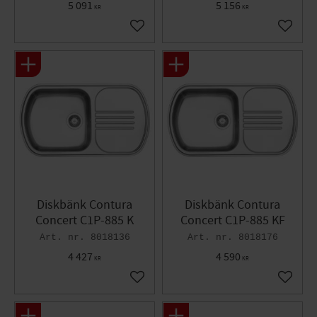
5 091
5 156
KR
KR
Lägg till i favoriter
Lägg til
Diskbänk Contura
Diskbänk Contura
Concert C1P-885 K
Concert C1P-885 KF
8018136
8018176
4 427
4 590
KR
KR
Lägg till i favoriter
Lägg til