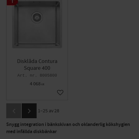
Disklåda Contura
Square 400
8005800
4 068
KR
Lägg till i favoriter
1–
25
av
28
Snygg integration i bänkskivan och oklanderlig kökshygien
med infällda diskbänkar