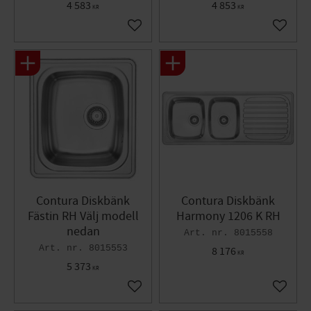
4 583
4 853
KR
KR
Lägg till i favoriter
Lägg til
Contura Diskbänk
Contura Diskbänk
Fästin RH Välj modell
Harmony 1206 K RH
nedan
8015558
8015553
8 176
KR
5 373
KR
Lägg till i favoriter
Lägg til