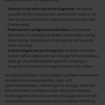
köks unika layout och skåpsbredd:
Stilrena runda och kvadratiska singelhoar:
Ett mycket
populärt val för kompakta kök, pentryn eller köksöar där
man vill spara på bänkytan utan att pruta på design eller
funktionalitet.
Praktiska och rymliga dubbla disklådor:
Det ultimata
alternativet för det aktiva hushållet, vilket tillåter smidig
källsortering, sköljning och diskning i två helt separata
zoner samtidigt.
Smarta integrerade avrinningsytor:
Modeller utrustade
med en räfflad plåtyta som har ett svagt fall mot disklådan,
vilket ger en perfekt avställningsyta för torkning av
husgeråd och skyddar känsliga bänkskivor från vatten.
Samtliga diskbänkar i denna kategori uppfyller marknadens
strängaste europeiska kvalitets-, miljö- och
säkerhetsstandarder, vilket borgar för en trygg, stabil och
helt vattensäker installation under decennier framöver.
Bläddra igenom vårt utbud online och uppgradera ditt hem
med professionella produkter inom diskbänkar infällning