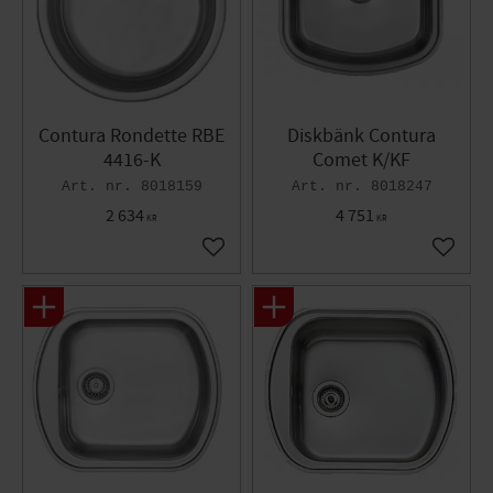
Contura Rondette RBE
Diskbänk Contura
4416-K
Comet K/KF
8018159
8018247
2 634
4 751
KR
KR
Lägg till i favoriter
Lägg til