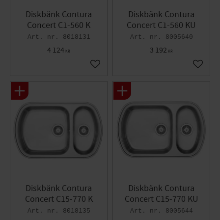
Diskbänk Contura
Diskbänk Contura
Concert C1-560 K
Concert C1-560 KU
8018131
8005640
4 124
3 192
KR
KR
Lägg till i favoriter
Lägg til
Diskbänk Contura
Diskbänk Contura
Concert C15-770 K
Concert C15-770 KU
8018135
8005644