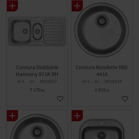
Contura Diskbänk
Contura Rondette RBE
Harmony 971K RH
4416
8015557
8018334
7 170
2 925
KR
KR
Lägg till i favoriter
Lägg til