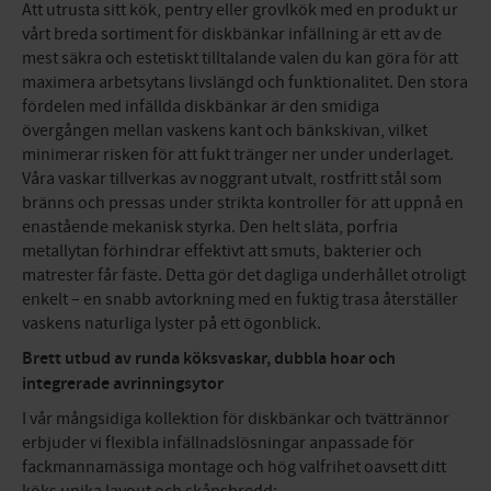
Att utrusta sitt kök, pentry eller grovlkök med en produkt ur
vårt breda sortiment för diskbänkar infällning är ett av de
mest säkra och estetiskt tilltalande valen du kan göra för att
maximera arbetsytans livslängd och funktionalitet. Den stora
fördelen med infällda diskbänkar är den smidiga
övergången mellan vaskens kant och bänkskivan, vilket
minimerar risken för att fukt tränger ner under underlaget.
Våra vaskar tillverkas av noggrant utvalt, rostfritt stål som
bränns och pressas under strikta kontroller för att uppnå en
enastående mekanisk styrka. Den helt släta, porfria
metallytan förhindrar effektivt att smuts, bakterier och
matrester får fäste. Detta gör det dagliga underhållet otroligt
enkelt – en snabb avtorkning med en fuktig trasa återställer
vaskens naturliga lyster på ett ögonblick.
Brett utbud av runda köksvaskar, dubbla hoar och
integrerade avrinningsytor
I vår mångsidiga kollektion för diskbänkar och tvättrännor
erbjuder vi flexibla infällnadslösningar anpassade för
fackmannamässiga montage och hög valfrihet oavsett ditt