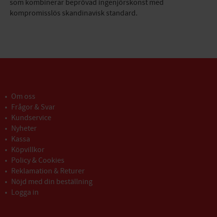
som kombinerar beprövad ingenjörskonst med
kompromisslös skandinavisk standard.
Om oss
Frågor & Svar
Kundservice
Nyheter
Kassa
Köpvillkor
Policy & Cookies
Reklamation & Returer
Nöjd med din beställning
Logga in