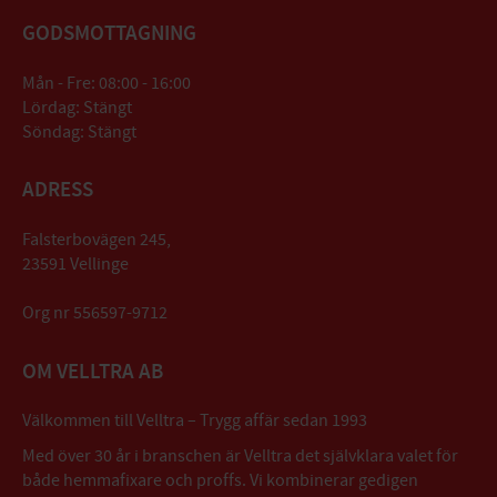
GODSMOTTAGNING
Mån - Fre: 08:00 - 16:00
Lördag: Stängt
Söndag: Stängt
ADRESS
Falsterbovägen 245,
23591 Vellinge
Org nr 556597-9712
OM VELLTRA AB
Välkommen till Velltra – Trygg affär sedan 1993
Med över 30 år i branschen är Velltra det självklara valet för
både hemmafixare och proffs. Vi kombinerar gedigen