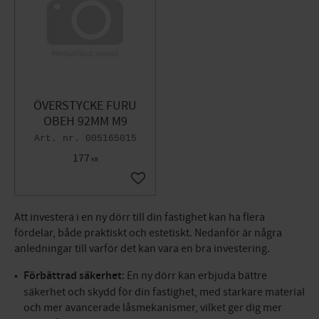
ÖVERSTYCKE FURU
OBEH 92MM M9
005165015
177
KR
Lägg till i favoriter
Att investera i en ny dörr till din fastighet kan ha flera
fördelar, både praktiskt och estetiskt. Nedanför är några
anledningar till varför det kan vara en bra investering.
Förbättrad säkerhet
: En ny dörr kan erbjuda bättre
säkerhet och skydd för din fastighet, med starkare material
och mer avancerade låsmekanismer, vilket ger dig mer