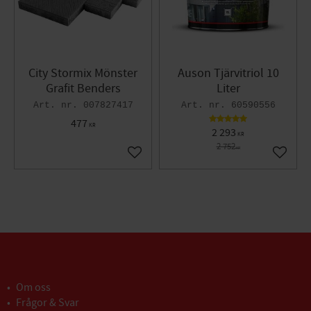
City Stormix Mönster
Auson Tjärvitriol 10
Grafit Benders
Liter
007827417
60590556
477
KR
2 293
KR
2 752
KR
Lägg till i favoriter
Lägg til
Om oss
Frågor & Svar