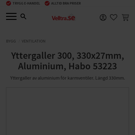
TRYGG E-HANDEL
ALLTID BRA PRISER
Meny
KUNDV
FAVORIT
BYGG
VENTILATION
Yttergaller 300, 330x27mm,
Aluminium, Habo 53223
Yttergaller av aluminium för karmventiler. Längd 330mm.