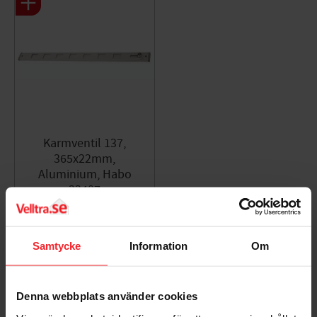
Karmventil 137,
365x22mm,
Aluminium, Habo
33407
001683789
124
KR
Samtycke
Information
Om
Lägg till i favoriter
Denna webbplats använder cookies
Omdömen