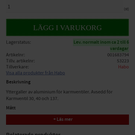
ANTAL
st
Lagerstatus
Lev. normalt inom ca 2 till 6
vardagar
Artikelnr
001683794
Tillv. artikelnr
53223
Tillverkare
Habo
Visa alla produkter från Habo
Beskrivning
Yttergaller av aluminium för karmventiler. Avsedd för
Karmventil 30, 40 och 137.
Mått
+ Läs mer
Längd: 330mm
Bredd: 27mm
Relaterade produkter