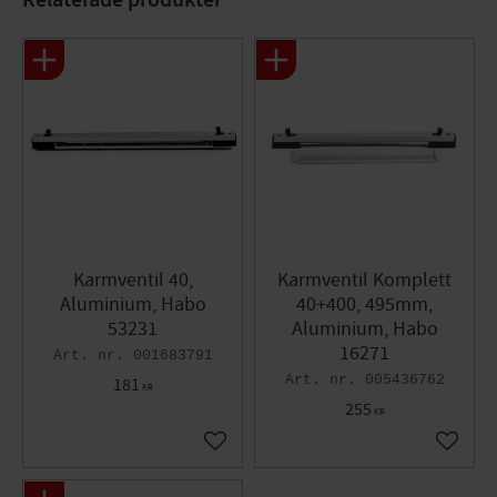
Karmventil 40,
Karmventil Komplett
Aluminium, Habo
40+400, 495mm,
53231
Aluminium, Habo
16271
001683791
005436762
181
KR
255
KR
Lägg till i favoriter
Lägg til