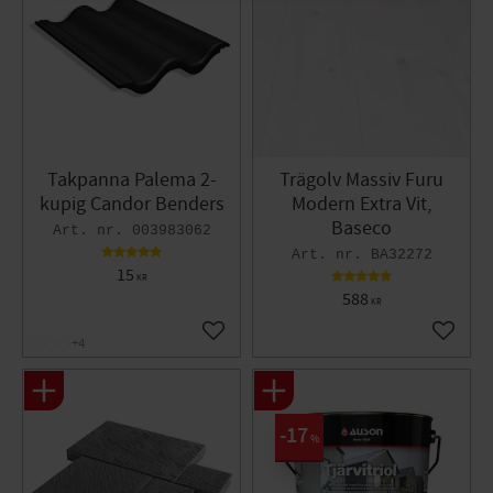
Takpanna Palema 2-
Trägolv Massiv Furu
kupig Candor Benders
Modern Extra Vit,
Baseco
003983062
BA32272
15
KR
588
KR
Lägg till i favoriter
Lägg til
+4
17
%