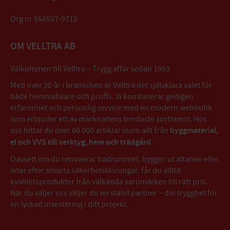
Org nr 556597-9712
OM VELLTRA AB
Välkommen till Velltra – Trygg affär sedan 1993
Med över 30 år i branschen är Velltra det självklara valet för
både hemmafixare och proffs. Vi kombinerar gedigen
erfarenhet och personlig service med en modern webbutik
som erbjuder ett av marknadens bredaste sortiment. Hos
oss hittar du över 60 000 artiklar inom allt från
byggmaterial,
el och VVS till verktyg, hem och trädgård
.
Oavsett om du renoverar badrummet, bygger ut altanen eller
letar efter smarta säkerhetslösningar, får du alltid
kvalitetsprodukter från välkända varumärken till rätt pris.
När du väljer oss väljer du en stabil partner – din trygghet för
en lyckad investering i ditt projekt.