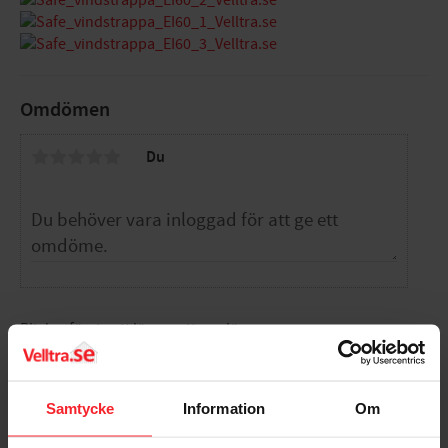
Omdömen
Du
Bli den första att lämna ett omdöme.
Samtycke
Information
Om