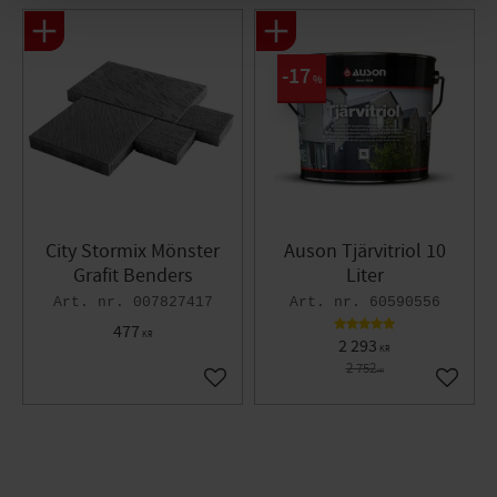
17
%
City Stormix Mönster
Auson Tjärvitriol 10
Grafit Benders
Liter
007827417
60590556
477
KR
2 293
KR
2 752
KR
Lägg till i favoriter
Lägg til