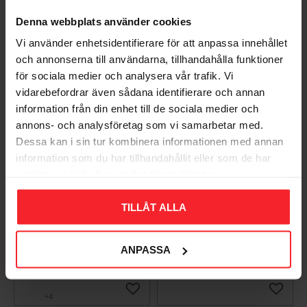
Populära produkter
Denna webbplats använder cookies
Vi använder enhetsidentifierare för att anpassa innehållet
och annonserna till användarna, tillhandahålla funktioner
för sociala medier och analysera vår trafik. Vi
vidarebefordrar även sådana identifierare och annan
information från din enhet till de sociala medier och
annons- och analysföretag som vi samarbetar med.
Dessa kan i sin tur kombinera informationen med annan
information som du har tillhandahållit eller som de har
samlat in när du har använt deras tjänster.
Takpanna Palema 2-
Trägolv Massiv Furu
TILLÅT ALLA
kupig Candor Benders
Modern Extra Vit,
Baseco
003983062
BA32272
ANPASSA
15
KR
588
KR
Lägg till i favoriter
Lägg til
+4