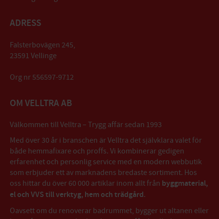
ADRESS
Falsterbovägen 245,
23591 Vellinge
Org nr 556597-9712
OM VELLTRA AB
Välkommen till Velltra – Trygg affär sedan 1993
Med över 30 år i branschen är Velltra det självklara valet för
både hemmafixare och proffs. Vi kombinerar gedigen
erfarenhet och personlig service med en modern webbutik
som erbjuder ett av marknadens bredaste sortiment. Hos
oss hittar du över 60 000 artiklar inom allt från
byggmaterial,
el och VVS till verktyg, hem och trädgård
.
Oavsett om du renoverar badrummet, bygger ut altanen eller