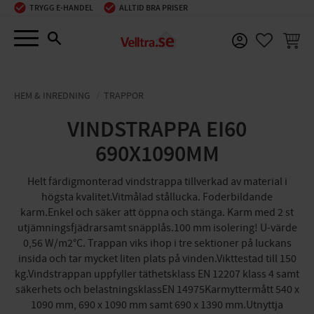
TRYGG E-HANDEL
ALLTID BRA PRISER
Meny
KUNDV
FAVORIT
HEM & INREDNING
TRAPPOR
VINDSTRAPPA EI60
690X1090MM
Helt färdigmonterad vindstrappa tillverkad av material i
högsta kvalitet.Vitmålad stållucka. Foderbildande
karm.Enkel och säker att öppna och stänga. Karm med 2 st
utjämningsfjädrarsamt snäpplås.100 mm isolering! U-värde
0,56 W/m2°C. Trappan viks ihop i tre sektioner på luckans
insida och tar mycket liten plats på vinden.Vikttestad till 150
kg.Vindstrappan uppfyller täthetsklass EN 12207 klass 4 samt
säkerhets och belastningsklassEN 14975Karmyttermått 540 x
1090 mm, 690 x 1090 mm samt 690 x 1390 mm.Utnyttja