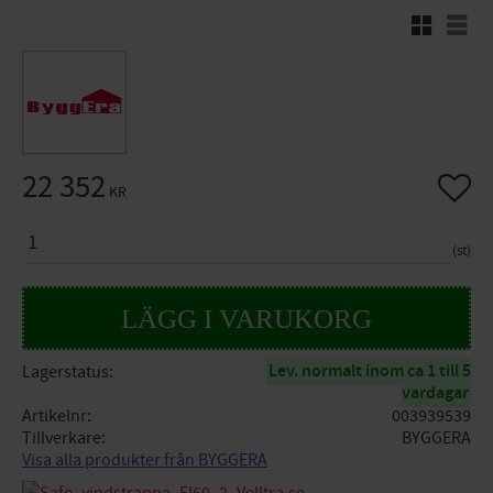
Rutnätsvy
Listv
22 352
Lägg til
KR
ANTAL
st
Lev. normalt inom ca 1 till 5
Lagerstatus
vardagar
Artikelnr
003939539
Tillverkare
BYGGERA
Visa alla produkter från BYGGERA