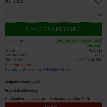
57 763
KR
ANTAL
st
Lev. normalt inom ca 4 till 10
Lagerstatus
vardagar
Artikelnr
6216581
Tillv. artikelnr
2203
Tillverkare
VÄRMEBARONEN
Mer information
Visa alla produkter från VÄRMEBARONEN
Vedpanna Vedolux 32
Produktbeskrivning
Marknadens mest prisvärda vedpanna, Vedolux 30, är
tillbaka i helt ny tappning. Testad och godkänd av svenska
+ Läs mer