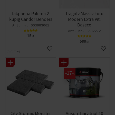
Takpanna Palema 2-
Trägolv Massiv Furu
kupig Candor Benders
Modern Extra Vit,
Baseco
003983062
BA32272
15
KR
588
KR
Lägg till i favoriter
Lägg til
+4
17
%
City Stormix Mönster
Auson Tjärvitriol 10