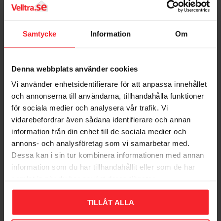
Vattenvolym 108 lite
Vikt 305 kg
Max tryck 1,5 bar
Samtycke
Information
Om
Max temperatur 110°C
Höjd 1145 mm
Vedolux 40 Plus
Djup 866 mm
Vedpanna VB
Bredd 539 mm
Denna webbplats använder cookies
Rek. skorstensdiam. 130 mm
Produktblad
Vi använder enhetsidentifierare för att anpassa innehållet
EcoDesign Ja
6216580
och annonserna till användarna, tillhandahålla funktioner
Klass 5 Ja
83 607
KR
för sociala medier och analysera vår trafik. Vi
vidarebefordrar även sådana identifierare och annan
Lägg till i favoriter
information från din enhet till de sociala medier och
annons- och analysföretag som vi samarbetar med.
Dessa kan i sin tur kombinera informationen med annan
Omdömen
information som du har tillhandahållit eller som de har
samlat in när du har använt deras tjänster.
Du
TILLÅT ALLA