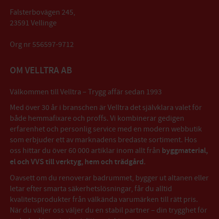
Falsterbovägen 245,
23591 Vellinge
Org nr 556597-9712
OM VELLTRA AB
Välkommen till Velltra – Trygg affär sedan 1993
Med över 30 år i branschen är Velltra det självklara valet för
både hemmafixare och proffs. Vi kombinerar gedigen
erfarenhet och personlig service med en modern webbutik
som erbjuder ett av marknadens bredaste sortiment. Hos
oss hittar du över 60 000 artiklar inom allt från
byggmaterial,
el och VVS till verktyg, hem och trädgård
.
Oavsett om du renoverar badrummet, bygger ut altanen eller
letar efter smarta säkerhetslösningar, får du alltid
kvalitetsprodukter från välkända varumärken till rätt pris.
När du väljer oss väljer du en stabil partner – din trygghet för