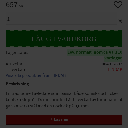
657
Lägg til
KR
ANTAL
st
Lev. normalt inom ca 4 till 10
Lagerstatus
vardagar
Artikelnr
004912692
Tillverkare
LINDAB
Visa alla produkter från LINDAB
Beskrivning
En traditionell avledare som passar både koniska och icke-
koniska stuprör. Denna produkt är tillverkad av förbehandlat
galvaniserat stål med en tjocklek på 0,6 mm.
Dimensioner: 87
+ Läs mer