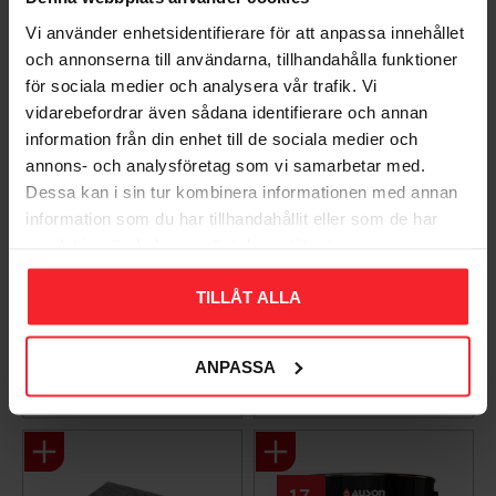
Vi använder enhetsidentifierare för att anpassa innehållet
och annonserna till användarna, tillhandahålla funktioner
för sociala medier och analysera vår trafik. Vi
vidarebefordrar även sådana identifierare och annan
information från din enhet till de sociala medier och
annons- och analysföretag som vi samarbetar med.
Dessa kan i sin tur kombinera informationen med annan
information som du har tillhandahållit eller som de har
Takpanna Palema 2-
Trägolv Massiv Furu
samlat in när du har använt deras tjänster.
kupig Candor Benders
Modern Extra Vit,
Baseco
003983062
TILLÅT ALLA
BA32272
15
KR
588
ANPASSA
KR
Lägg till i favoriter
Lägg til
+4