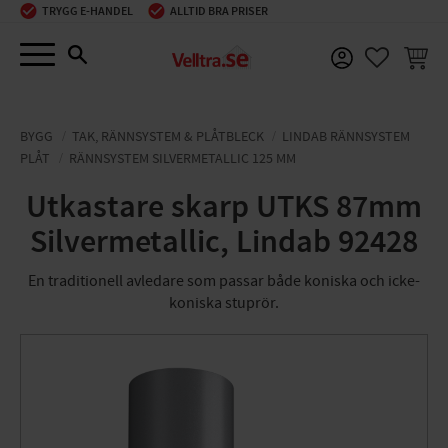
TRYGG E-HANDEL
ALLTID BRA PRISER
Meny
KUNDV
FAVORIT
BYGG
TAK, RÄNNSYSTEM & PLÅTBLECK
LINDAB RÄNNSYSTEM
PLÅT
RÄNNSYSTEM SILVERMETALLIC 125 MM
Utkastare skarp UTKS 87mm
Silvermetallic, Lindab 92428
En traditionell avledare som passar både koniska och icke-
koniska stuprör.