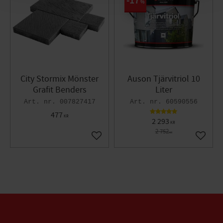
17
%
City Stormix Mönster
Auson Tjärvitriol 10
Grafit Benders
Liter
007827417
60590556
477
KR
2 293
KR
2 752
KR
Lägg till i favoriter
Lägg til