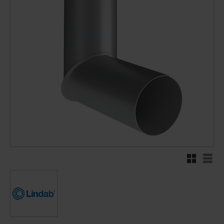
Rutnätsvy
Listv