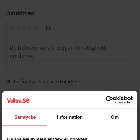
Omdömen
Du
Bli den första att lämna ett omdöme.
Samtycke
Information
Om
Populära produkter
Denna webbplats använder cookies