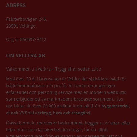
ADRESS
Falsterbovägen 245,
23591 Vellinge
Org nr 556597-9712
OM VELLTRA AB
Välkommen till Velltra – Trygg affär sedan 1993
Med över 30 år i branschen är Velltra det självklara valet för
både hemmafixare och proffs. Vi kombinerar gedigen
erfarenhet och personlig service med en modern webbutik
som erbjuder ett av marknadens bredaste sortiment. Hos
oss hittar du över 60 000 artiklar inom allt från
byggmaterial,
el och VVS till verktyg, hem och trädgård
.
Oavsett om du renoverar badrummet, bygger ut altanen eller
letar efter smarta säkerhetslösningar, får du alltid
kvalitetsprodukter från välkända varumärken till rätt pris.