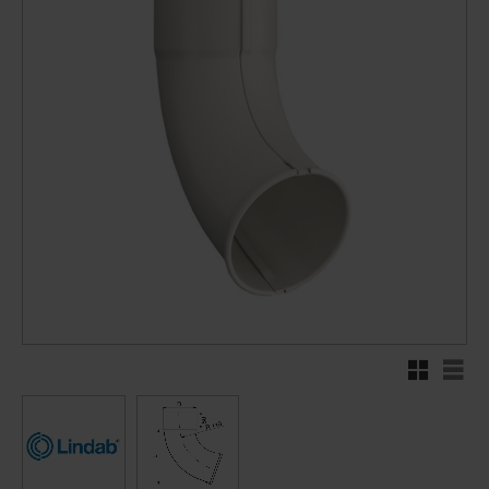
Rutnätsvy
Listv