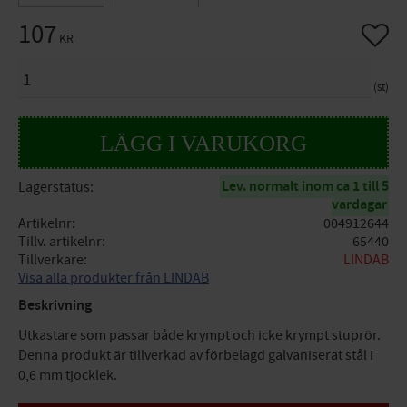
107
Lägg til
KR
ANTAL
st
Lev. normalt inom ca 1 till 5
Lagerstatus
vardagar
Artikelnr
004912644
Tillv. artikelnr
65440
Tillverkare
LINDAB
Visa alla produkter från LINDAB
Beskrivning
Utkastare som passar både krympt och icke krympt stuprör.
Denna produkt är tillverkad av förbelagd galvaniserat stål i
0,6 mm tjocklek.
Dimensioner: 87