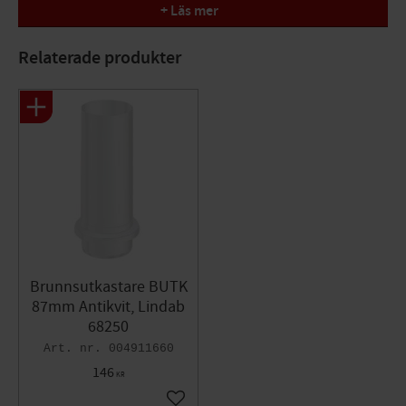
+ Läs mer
Relaterade produkter
Brunnsutkastare BUTK
87mm Antikvit, Lindab
68250
004911660
146
KR