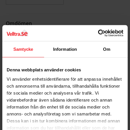
Lägg till i favoriter
Omdömen
Du
Samtycke
Information
Om
Denna webbplats använder cookies
Vi använder enhetsidentifierare för att anpassa innehållet
och annonserna till användarna, tillhandahålla funktioner
Bli den första att lämna ett omdöme.
för sociala medier och analysera vår trafik. Vi
vidarebefordrar även sådana identifierare och annan
information från din enhet till de sociala medier och
annons- och analysföretag som vi samarbetar med.
Dessa kan i sin tur kombinera informationen med annan
Populära produkter
information som du har tillhandahållit eller som de har