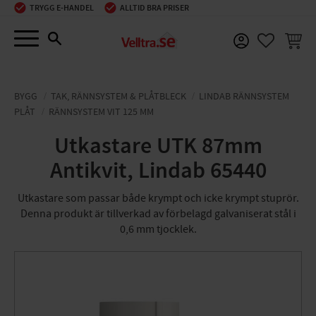
TRYGG E-HANDEL
ALLTID BRA PRISER
Meny
KUNDV
FAVORIT
BYGG
TAK, RÄNNSYSTEM & PLÅTBLECK
LINDAB RÄNNSYSTEM
PLÅT
RÄNNSYSTEM VIT 125 MM
Utkastare UTK 87mm
Antikvit, Lindab 65440
Utkastare som passar både krympt och icke krympt stuprör.
Denna produkt är tillverkad av förbelagd galvaniserat stål i
0,6 mm tjocklek.