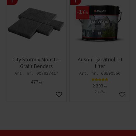
17
%
City Stormix Mönster
Auson Tjärvitriol 10
Grafit Benders
Liter
007827417
60590556
477
KR
2 293
KR
2 752
KR
Lägg till i favoriter
Lägg til