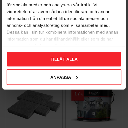
för sociala medier och analysera vår trafik. Vi
vidarebefordrar även sådana identifierare och annan
information från din enhet till de sociala medier och
annons- och analysföretag som vi samarbetar med.
Takpanna Palema 2-
Trägolv Massiv Furu
Dessa kan i sin tur kombinera informationen med annan
kupig Candor Benders
Modern Extra Vit,
information som du har tillhandahållit eller som de har
Baseco
003983062
samlat in när du har använt deras tjänster.
BA32272
15
KR
588
TILLÅT ALLA
KR
Lägg till i favoriter
Lägg til
+4
ANPASSA
17
%