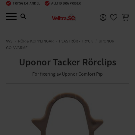
TRYGG E-HANDEL
ALLTID BRA PRISER
Meny
KUNDV
FAVORIT
VVS
RÖR & KOPPLINGAR
PLASTRÖR - TRYCK
UPONOR
GOLVVÄRME
Uponor Tacker Rörclips
För fixering av Uponor Comfort Pip