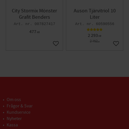
City Stormix Mönster
Auson Tjärvitriol 10
Grafit Benders
Liter
007827417
60590556
477
KR
2 293
KR
2 752
KR
Lägg till i favoriter
Lägg til
Om oss
Frågor & Svar
Kundservice
Nyheter
Kassa