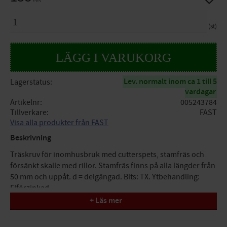
ANTAL
st
Lev. normalt inom ca 1 till 5
Lagerstatus
vardagar
Artikelnr
005243784
Tillverkare
FAST
Visa alla produkter från FAST
Beskrivning
Träskruv för inomhusbruk med cutterspets, stamfräs och
försänkt skalle med rillor. Stamfräs finns på alla längder från
50 mm och uppåt. d = delgängad. Bits: TX. Ytbehandling:
Elförzinkad.
+ Läs mer
Specifikationer
Dimension d x L: 6,0x80 d mm