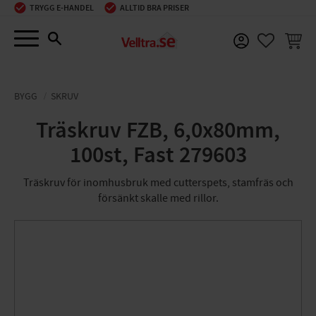
TRYGG E-HANDEL
ALLTID BRA PRISER
Meny
KUNDV
FAVORIT
BYGG
SKRUV
Träskruv FZB, 6,0x80mm,
100st, Fast 279603
Träskruv för inomhusbruk med cutterspets, stamfräs och
försänkt skalle med rillor.