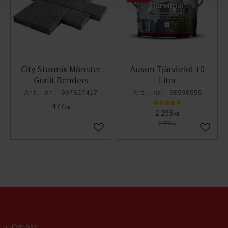
City Stormix Mönster
Auson Tjärvitriol 10
Grafit Benders
Liter
007827417
60590556
477
KR
2 293
KR
2 752
KR
Lägg till i favoriter
Lägg til
Om oss