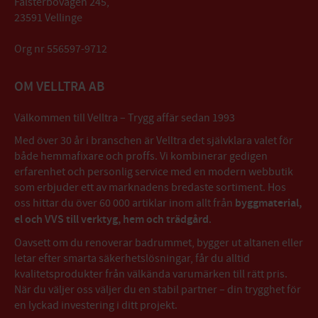
Falsterbovägen 245,
23591 Vellinge
Org nr 556597-9712
OM VELLTRA AB
Välkommen till Velltra – Trygg affär sedan 1993
Med över 30 år i branschen är Velltra det självklara valet för
både hemmafixare och proffs. Vi kombinerar gedigen
erfarenhet och personlig service med en modern webbutik
som erbjuder ett av marknadens bredaste sortiment. Hos
oss hittar du över 60 000 artiklar inom allt från
byggmaterial,
el och VVS till verktyg, hem och trädgård
.
Oavsett om du renoverar badrummet, bygger ut altanen eller
letar efter smarta säkerhetslösningar, får du alltid
kvalitetsprodukter från välkända varumärken till rätt pris.
När du väljer oss väljer du en stabil partner – din trygghet för
en lyckad investering i ditt projekt.