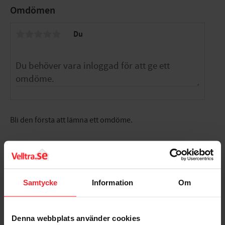
Gänglängd: 42mm
Omdömen
Bits Torx: T30
Du
Bli den första att lämna ett omdöme.
Samtycke
Information
Om
Populära produkter
Denna webbplats använder cookies