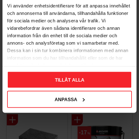
Vi använder enhetsidentifierare för att anpassa innehållet
och annonserna till användarna, tillhandahålla funktioner
för sociala medier och analysera vår trafik. Vi
vidarebefordrar även sådana identifierare och annan
information från din enhet till de sociala medier och
annons- och analysföretag som vi samarbetar med.
Dessa kan i sin tur kombinera informationen med annan
information som du har tillhandahållit eller som de har
Takpanna Palema 2-
Trägolv Massiv Furu
samlat in när du har använt deras tjänster.
kupig Candor Benders
Modern Extra Vit,
Baseco
003983062
TILLÅT ALLA
BA32272
15
KR
588
KR
ANPASSA
Lägg till i favoriter
Lägg til
+4
17
%