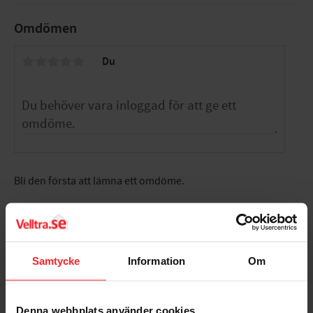
Antal: 200st
Omdömen
Du
Bli den första att lämna ett omdöme.
Samtycke
Information
Om
Populära produkter
Denna webbplats använder cookies