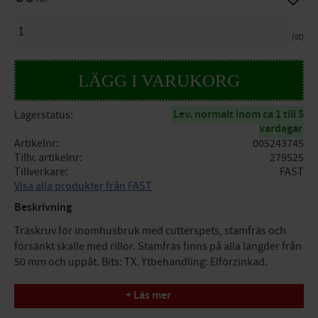
ANTAL
st
Lev. normalt inom ca 1 till 5
Lagerstatus
vardagar
Artikelnr
005243745
Tillv. artikelnr
279525
Tillverkare
FAST
Visa alla produkter från FAST
Beskrivning
Träskruv för inomhusbruk med cutterspets, stamfräs och
försänkt skalle med rillor. Stamfräs finns på alla längder från
50 mm och uppåt. Bits: TX. Ytbehandling: Elförzinkad.
Specifikationer
+ Läs mer
Bits Torx: T10. 3,5x25mm