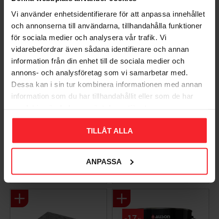
Vi använder enhetsidentifierare för att anpassa innehållet
och annonserna till användarna, tillhandahålla funktioner
för sociala medier och analysera vår trafik. Vi
vidarebefordrar även sådana identifierare och annan
information från din enhet till de sociala medier och
annons- och analysföretag som vi samarbetar med.
Dessa kan i sin tur kombinera informationen med annan
information som du har tillhandahållit eller som de har
Takpanna Palema 2-
Trägolv Massiv Furu
samlat in när du har använt deras tjänster.
kupig Candor Benders
Modern Extra Vit,
Baseco
003983062
TILLÅT ALLA
BA32272
15
KR
588
KR
ANPASSA
Lägg till i favoriter
Lägg til
+4
17