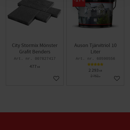
%
City Stormix Mönster
Auson Tjärvitriol 10
Grafit Benders
Liter
007827417
60590556
477
KR
2 293
KR
2 752
KR
Lägg till i favoriter
Lägg til