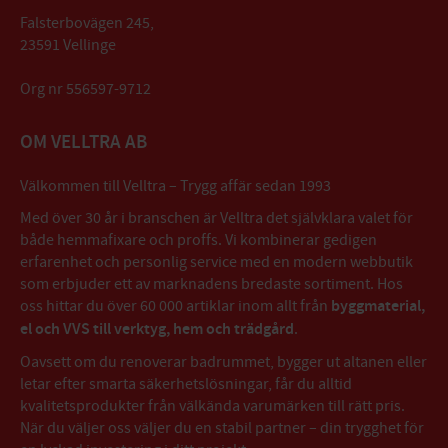
Falsterbovägen 245,
23591 Vellinge
Org nr 556597-9712
OM VELLTRA AB
Välkommen till Velltra – Trygg affär sedan 1993
Med över 30 år i branschen är Velltra det självklara valet för
både hemmafixare och proffs. Vi kombinerar gedigen
erfarenhet och personlig service med en modern webbutik
som erbjuder ett av marknadens bredaste sortiment. Hos
oss hittar du över 60 000 artiklar inom allt från
byggmaterial,
el och VVS till verktyg, hem och trädgård
.
Oavsett om du renoverar badrummet, bygger ut altanen eller
letar efter smarta säkerhetslösningar, får du alltid
kvalitetsprodukter från välkända varumärken till rätt pris.
När du väljer oss väljer du en stabil partner – din trygghet för