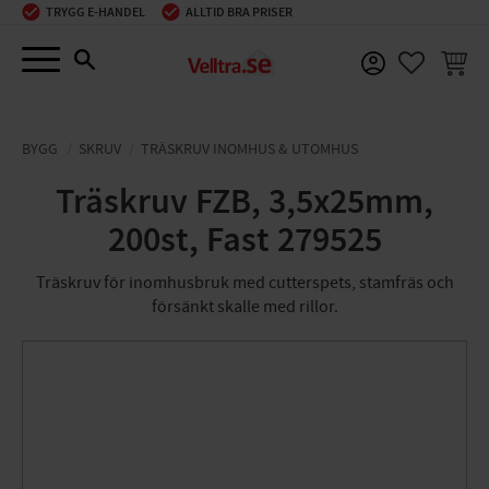
TRYGG E-HANDEL
ALLTID BRA PRISER
Meny
KUNDV
FAVORIT
BYGG
SKRUV
TRÄSKRUV INOMHUS & UTOMHUS
Träskruv FZB, 3,5x25mm,
200st, Fast 279525
Träskruv för inomhusbruk med cutterspets, stamfräs och
försänkt skalle med rillor.