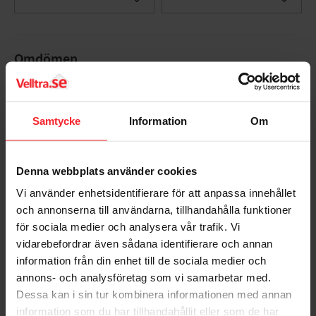
Lägg till i favoriter
Lägg til
Omdömen
Du
Samtycke
Information
Om
Denna webbplats använder cookies
Vi använder enhetsidentifierare för att anpassa innehållet
och annonserna till användarna, tillhandahålla funktioner
Bli den första att lämna ett omdöme.
för sociala medier och analysera vår trafik. Vi
vidarebefordrar även sådana identifierare och annan
information från din enhet till de sociala medier och
annons- och analysföretag som vi samarbetar med.
Dessa kan i sin tur kombinera informationen med annan
Populära produkter
information som du har tillhandahållit eller som de har