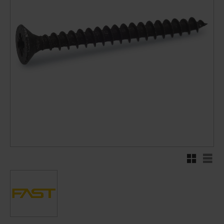
Rutnätsvy
Listv