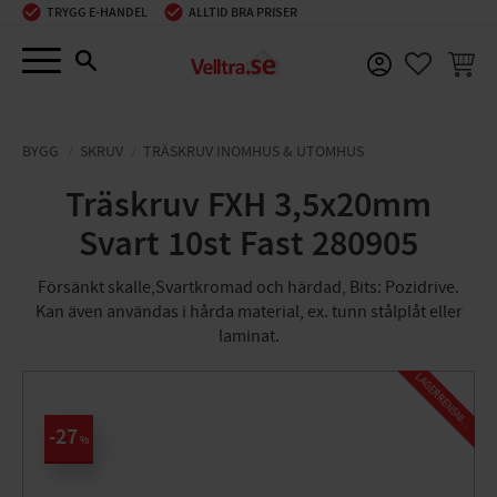
TRYGG E-HANDEL
ALLTID BRA PRISER
Meny
KUNDV
FAVORIT
BYGG
SKRUV
TRÄSKRUV INOMHUS & UTOMHUS
Träskruv FXH 3,5x20mm
Svart 10st Fast 280905
Försänkt skalle,Svartkromad och härdad, Bits: Pozidrive.
Kan även användas i hårda material, ex. tunn stålplåt eller
laminat.
L
A
G
E
R
R
E
N
S
N
I
N
G
27
%