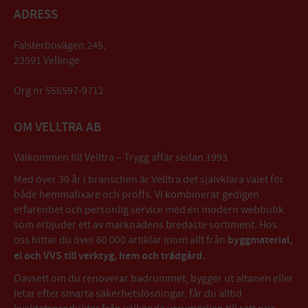
ADRESS
Falsterbovägen 245,
23591 Vellinge
Org nr 556597-9712
OM VELLTRA AB
Välkommen till Velltra – Trygg affär sedan 1993
Med över 30 år i branschen är Velltra det självklara valet för
både hemmafixare och proffs. Vi kombinerar gedigen
erfarenhet och personlig service med en modern webbutik
som erbjuder ett av marknadens bredaste sortiment. Hos
oss hittar du över 60 000 artiklar inom allt från
byggmaterial,
el och VVS till verktyg, hem och trädgård
.
Oavsett om du renoverar badrummet, bygger ut altanen eller
letar efter smarta säkerhetslösningar, får du alltid