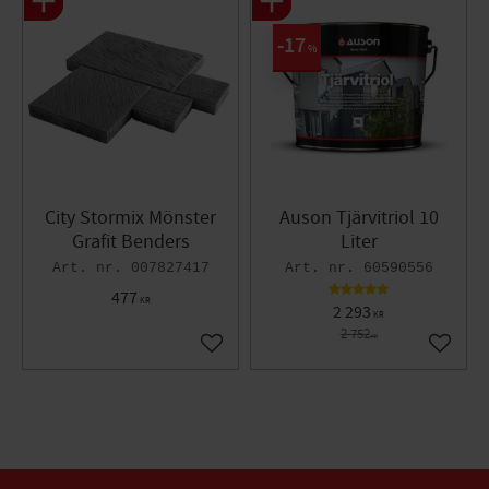
17
%
City Stormix Mönster
Auson Tjärvitriol 10
Grafit Benders
Liter
007827417
60590556
477
KR
2 293
KR
2 752
KR
Lägg till i favoriter
Lägg til