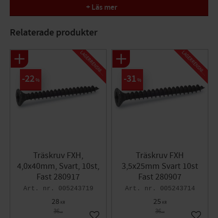
+ Läs mer
Antal/Pak: 10st
Dimension d x L: 3,5x20mm
Relaterade produkter
Bits Pz: 2
L
A
G
E
R
R
E
N
S
N
I
L
A
G
E
R
R
E
N
S
N
I
N
G
N
G
22
31
%
%
Träskruv FXH,
Träskruv FXH
4,0x40mm, Svart, 10st,
3,5x25mm Svart 10st
Fast 280917
Fast 280907
005243719
005243714
28
25
KR
KR
36
36
KR
KR