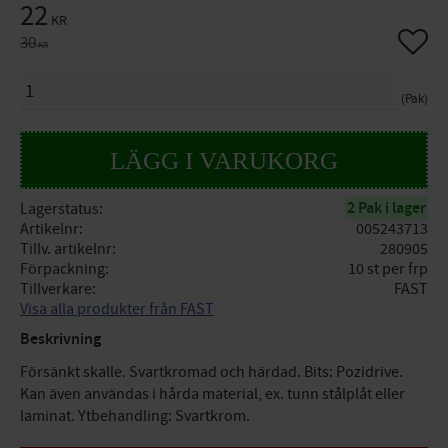
Nedsatt pris:
22
KR
Lägg til
Ordinarie pris:
30
KR
ANTAL
Pak
2 Pak i lager
Lagerstatus
Artikelnr
005243713
Tillv. artikelnr
280905
Förpackning
10 st per frp
Tillverkare
FAST
Visa alla produkter från FAST
Beskrivning
Försänkt skalle. Svartkromad och härdad. Bits: Pozidrive.
Kan även användas i hårda material, ex. tunn stålplåt eller
laminat. Ytbehandling: Svartkrom.
Specifikationer