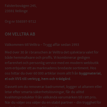
Falsterbovägen 245,
23591 Vellinge
Org nr 556597-9712
OM VELLTRA AB
Välkommen till Velltra – Trygg affär sedan 1993
Med över 30 år i branschen är Velltra det självklara valet för
både hemmafixare och proffs. Vi kombinerar gedigen
erfarenhet och personlig service med en modern webbutik
som erbjuder ett av marknadens bredaste sortiment. Hos
oss hittar du över 60 000 artiklar inom allt från
byggmaterial,
el och VVS till verktyg, hem och trädgård
.
Oavsett om du renoverar badrummet, bygger ut altanen eller
letar efter smarta säkerhetslösningar, får du alltid
kvalitetsprodukter från välkända varumärken till rätt pris.
När du väljer oss väljer du en stabil partner – din trygghet för