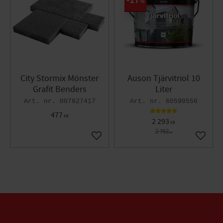
17
%
City Stormix Mönster
Auson Tjärvitriol 10
Grafit Benders
Liter
007827417
60590556
477
KR
2 293
KR
2 752
KR
Lägg till i favoriter
Lägg til