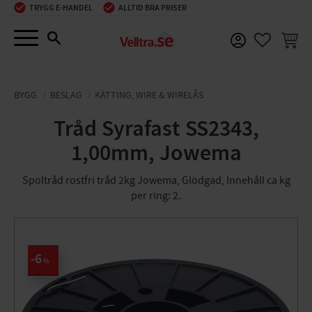
TRYGG E-HANDEL
ALLTID BRA PRISER
Meny
KUNDV
FAVORIT
BYGG
BESLAG
KÄTTING, WIRE & WIRELÅS
Tråd Syrafast SS2343,
1,00mm, Jowema
Spoltråd rostfri tråd 2kg Jowema, Glödgad, Innehåll ca kg
per ring: 2.
6
%