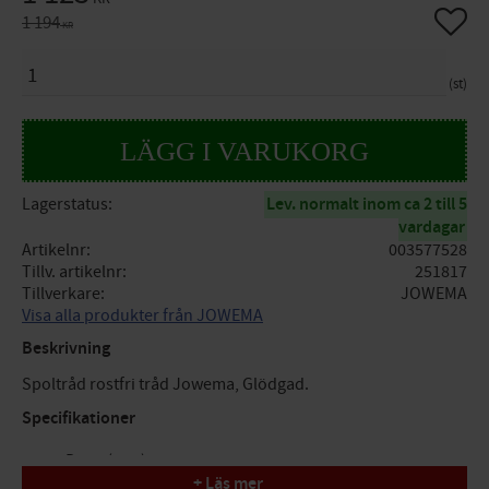
Lägg til
Ordinarie pris:
1 194
KR
ANTAL
st
Lagerstatus
Lev. normalt inom ca 2 till 5
vardagar
Artikelnr
003577528
Tillv. artikelnr
251817
Tillverkare
JOWEMA
Visa alla produkter från JOWEMA
Beskrivning
Spoltråd rostfri tråd Jowema, Glödgad.
Specifikationer
Diam (mm): 1,00
+ Läs mer
Beställningsenhet: Spole