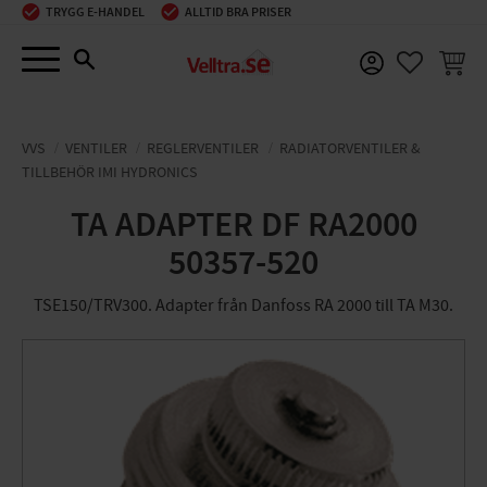
TRYGG E-HANDEL
ALLTID BRA PRISER
Meny
KUNDV
FAVORIT
VVS
VENTILER
REGLERVENTILER
RADIATORVENTILER &
TILLBEHÖR IMI HYDRONICS
TA ADAPTER DF RA2000
50357-520
TSE150/TRV300. Adapter från Danfoss RA 2000 till TA M30.