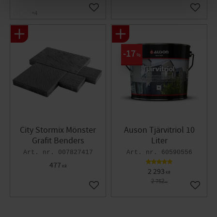
Lägg till i favoriter
Lägg til
+4
17
%
City Stormix Mönster
Auson Tjärvitriol 10
Grafit Benders
Liter
007827417
60590556
477
KR
2 293
KR
2 752
KR
Lägg till i favoriter
Lägg til