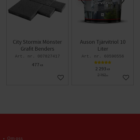
City Stormix Mönster
Auson Tjärvitriol 10
Grafit Benders
Liter
007827417
60590556
477
KR
2 293
KR
2 752
KR
Lägg till i favoriter
Lägg til
Om oss