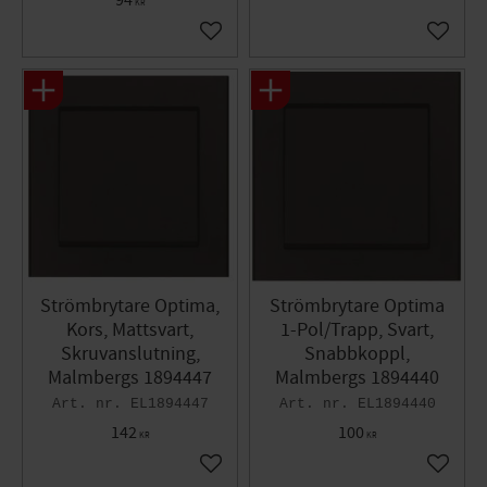
KR
Lägg till i favoriter
Lägg til
Strömbrytare Optima,
Strömbrytare Optima
Kors, Mattsvart,
1-Pol/Trapp, Svart,
Skruvanslutning,
Snabbkoppl,
Malmbergs 1894447
Malmbergs 1894440
EL1894447
EL1894440
142
100
KR
KR
Lägg till i favoriter
Lägg til