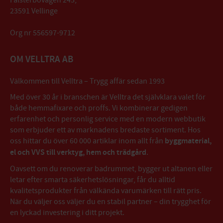
23591 Vellinge
Org nr 556597-9712
OM VELLTRA AB
Välkommen till Velltra – Trygg affär sedan 1993
Med över 30 år i branschen är Velltra det självklara valet för
både hemmafixare och proffs. Vi kombinerar gedigen
erfarenhet och personlig service med en modern webbutik
som erbjuder ett av marknadens bredaste sortiment. Hos
oss hittar du över 60 000 artiklar inom allt från
byggmaterial,
el och VVS till verktyg, hem och trädgård
.
Oavsett om du renoverar badrummet, bygger ut altanen eller
letar efter smarta säkerhetslösningar, får du alltid
kvalitetsprodukter från välkända varumärken till rätt pris.
När du väljer oss väljer du en stabil partner – din trygghet för
en lyckad investering i ditt projekt.