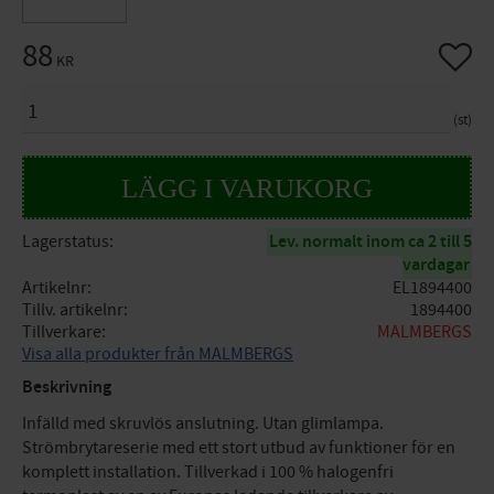
88
Lägg til
KR
ANTAL
st
Lagerstatus
Lev. normalt inom ca 2 till 5
vardagar
Artikelnr
EL1894400
Tillv. artikelnr
1894400
Tillverkare
MALMBERGS
Visa alla produkter från MALMBERGS
Beskrivning
Infälld med skruvlös anslutning. Utan glimlampa.
Strömbrytareserie med ett stort utbud av funktioner för en
komplett installation. Tillverkad i 100 % halogenfri