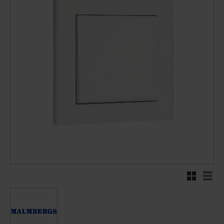
Rutnätsvy
Listv