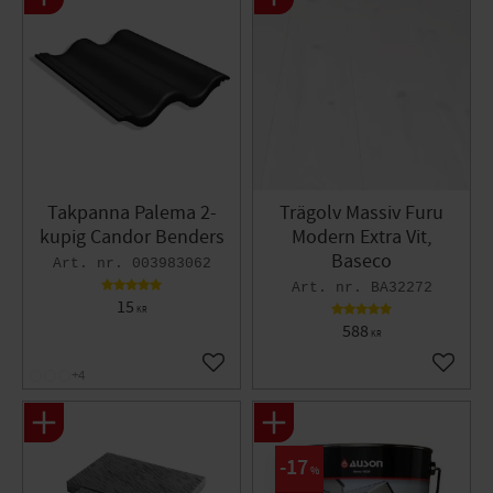
Takpanna Palema 2-
Trägolv Massiv Furu
kupig Candor Benders
Modern Extra Vit,
Baseco
003983062
BA32272
15
KR
588
KR
Lägg till i favoriter
Lägg til
+4
17
%