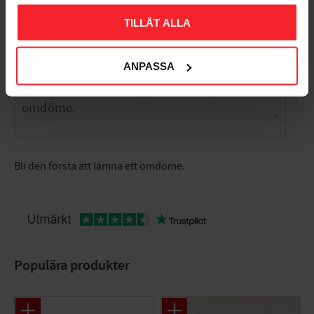
Omdömen
TILLÅT ALLA
Du
ANPASSA
Bli den första att lämna ett omdöme.
Populära produkter