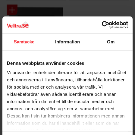
Samtycke
Information
Om
Denna webbplats använder cookies
Strömbrytare Optima,
Vi använder enhetsidentifierare för att anpassa innehållet
2-Pol, Matt Svart,
och annonserna till användarna, tillhandahålla funktioner
Snabbkoppling,
för sociala medier och analysera vår trafik. Vi
Malmbergs 1894451
vidarebefordrar även sådana identifierare och annan
EL1894451
information från din enhet till de sociala medier och
116
KR
annons- och analysföretag som vi samarbetar med.
Dessa kan i sin tur kombinera informationen med annan
Lägg till i favoriter
information som du har tillhandahållit eller som de har
samlat in när du har använt deras tjänster.