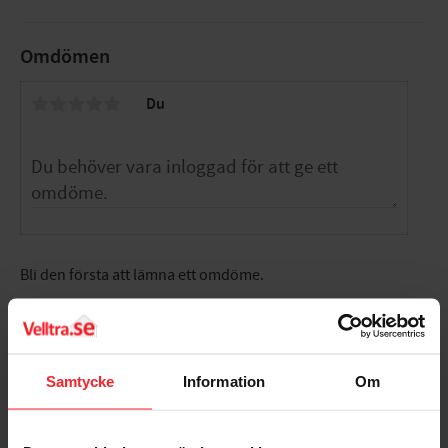
Omdömen
Du
Bli den första att lämna ett omdöme.
Samtycke
Information
Om
Populära produkter