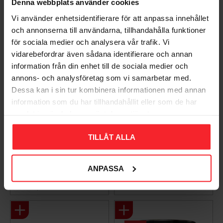
Denna webbplats använder cookies
Vi använder enhetsidentifierare för att anpassa innehållet
och annonserna till användarna, tillhandahålla funktioner
för sociala medier och analysera vår trafik. Vi
vidarebefordrar även sådana identifierare och annan
information från din enhet till de sociala medier och
annons- och analysföretag som vi samarbetar med.
Dessa kan i sin tur kombinera informationen med annan
information som du har tillhandahållit eller som de har
samlat in när du har använt deras tjänster.
Takpanna Palema 2-
Trägolv Massiv Furu
kupig Candor Benders
Modern Extra Vit,
Baseco
TILLÅT ALLA
003983062
BA32272
15
KR
ANPASSA
588
KR
Lägg till i favoriter
Lägg til
+4