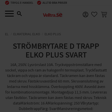
TRYGG E-HANDEL
ALLTID BRA PRISER
Meny
KUNDV
FAVORIT
EL
ELMATERIAL ELKO
ELKO PLUS
STRÖMBRYTARE D TRAPP
ELKO PLUS SVART
16A, 250V. Lysrörslast 10A. Tryckvippströmställare med
sockel, vippa och ram av halogenfri termoplast. Tryckfastsatt
täckram och vippa är standard. Täckramen kan även fästas
med skruv. Fästskruvavstånd 60 mm. Skruvanslutning av
ledarna med hissklämma. Överkoppling 400V. Avsedd även
för kombinationsmontage. Montagedjup 11,5 mm. Levereras
utan fästklor. Täckramen kan även fästas med skruv. Teknisk
dataMärkström: 16 AMärkspänning: 250 VBrytartyp:
DubbeltrappFärg: SvartManövreringsmetod: