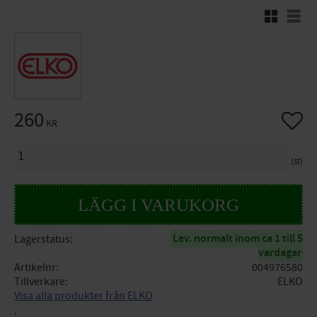
Rutnätsvy
Listv
260
Lägg til
KR
ANTAL
st
Lev. normalt inom ca 1 till 5
Lagerstatus
vardagar
Artikelnr
004976580
Tillverkare
ELKO
Visa alla produkter från ELKO
.