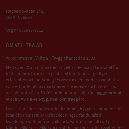
Falsterbovägen 245,
23591 Vellinge
Org nr 556597-9712
OM VELLTRA AB
Välkommen till Velltra – Trygg affär sedan 1993
Med över 30 år i branschen är Velltra det självklara valet för
både hemmafixare och proffs. Vi kombinerar gedigen
erfarenhet och personlig service med en modern webbutik
som erbjuder ett av marknadens bredaste sortiment. Hos
oss hittar du över 60 000 artiklar inom allt från
byggmaterial,
el och VVS till verktyg, hem och trädgård
.
Oavsett om du renoverar badrummet, bygger ut altanen eller
letar efter smarta säkerhetslösningar, får du alltid
kvalitetsprodukter från välkända varumärken till rätt pris.
När du väljer oss väljer du en stabil partner – din trygghet för