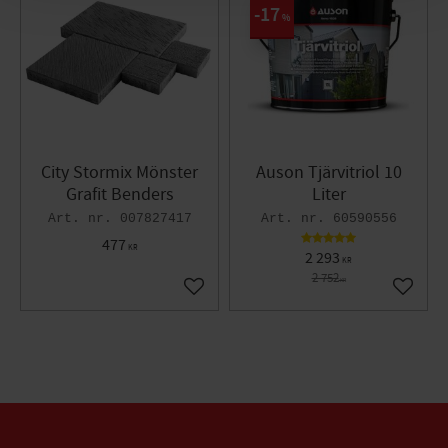
17
%
City Stormix Mönster
Auson Tjärvitriol 10
Grafit Benders
Liter
007827417
60590556
477
KR
2 293
KR
2 752
KR
Lägg till i favoriter
Lägg til