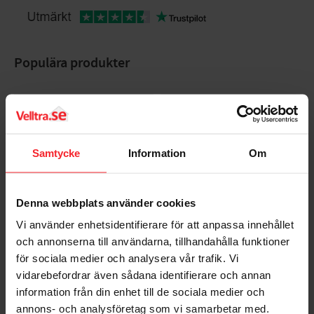
Populära produkter
Samtycke
Information
Om
Denna webbplats använder cookies
Vi använder enhetsidentifierare för att anpassa innehållet
och annonserna till användarna, tillhandahålla funktioner
Takpanna Palema 2-
Trägolv Massiv Furu
för sociala medier och analysera vår trafik. Vi
kupig Candor Benders
Modern Extra Vit,
vidarebefordrar även sådana identifierare och annan
Baseco
003983062
information från din enhet till de sociala medier och
BA32272
15
annons- och analysföretag som vi samarbetar med.
KR