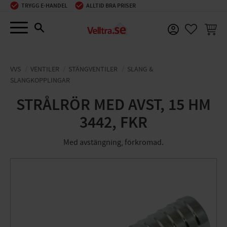
TRYGG E-HANDEL
ALLTID BRA PRISER
Meny
KUNDV
FAVORIT
VVS
VENTILER
STÄNGVENTILER
SLANG &
SLANGKOPPLINGAR
STRÅLRÖR MED AVST, 15 HM
3442, FKR
Med avstängning, förkromad.