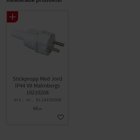
Stickpropp Med Jord
IP44 Vit Malmbergs
19210208
EL19210208
65
KR
Lägg till i favoriter