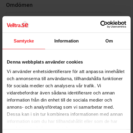
Omdömen
Du
Samtycke
Information
Om
Denna webbplats använder cookies
Bli den första att lämna ett omdöme.
Vi använder enhetsidentifierare för att anpassa innehållet
och annonserna till användarna, tillhandahålla funktioner
för sociala medier och analysera vår trafik. Vi
vidarebefordrar även sådana identifierare och annan
information från din enhet till de sociala medier och
annons- och analysföretag som vi samarbetar med.
Populära produkter
Dessa kan i sin tur kombinera informationen med annan
information som du har tillhandahållit eller som de har
samlat in när du har använt deras tjänster.