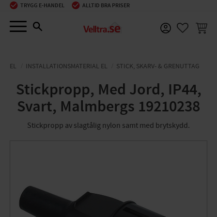
TRYGG E-HANDEL
ALLTID BRA PRISER
Meny
KUNDV
FAVORIT
EL
INSTALLATIONSMATERIAL EL
STICK, SKARV- & GRENUTTAG
Stickpropp, Med Jord, IP44,
Svart, Malmbergs 19210238
Stickpropp av slagtålig nylon samt med brytskydd.