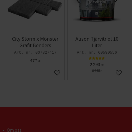
City Stormix Mönster
Auson Tjärvitriol 10
Grafit Benders
Liter
007827417
60590556
477
KR
2 293
KR
2 752
KR
Lägg till i favoriter
Lägg til
Om oss