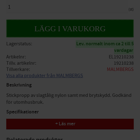
ANTAL
st
Lagerstatus
Lev. normalt inom ca 2 till 5
vardagar
Artikelnr
EL19210238
Tillv. artikelnr
19210238
Tillverkare
MALMBERGS
Visa alla produkter från MALMBERGS
Beskrivning
Stickpropp av slagtålig nylon samt med brytskydd. Godkänd
för utomhusbruk.
Specifikationer
+ Läs mer
Färg: Svart
Kapslingsklass: IP44
Relaterade produkter