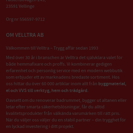
23591 Vellinge
Org nr 556597-9712
OM VELLTRA AB
Välkommen till Velltra – Trygg affär sedan 1993
Med över 30 år i branschen är Velltra det självklara valet för
både hemmafixare och proffs. Vi kombinerar gedigen
erfarenhet och personlig service med en modern webbutik
som erbjuder ett av marknadens bredaste sortiment. Hos
oss hittar du över 60 000 artiklar inom allt från
byggmaterial,
el och VVS till verktyg, hem och trädgård
.
Oavsett om du renoverar badrummet, bygger ut altanen eller
letar efter smarta säkerhetslösningar, får du alltid
kvalitetsprodukter från välkända varumärken till rätt pris.
När du väljer oss väljer du en stabil partner – din trygghet för
en lyckad investering i ditt projekt.