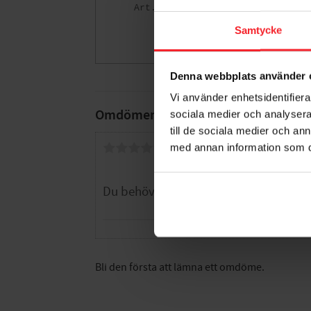
004605634
1 711
Samtycke
KR
Lägg till i fa
Denna webbplats använder 
Vi använder enhetsidentifierar
Omdömen
sociala medier och analysera 
till de sociala medier och a
Du
med annan information som du 
Bli den första att lämna ett omdöme.