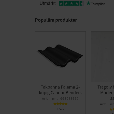
Populära produkter
Takpanna Palema 2-
Trägolv 
kupig Candor Benders
Modern 
Ba
003983062
15
KR