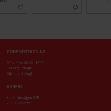
88
KR
Lägg till i favoriter
Lägg till i favoriter
GODSMOTTAGNING
Mån - Fre: 08:00 - 16:00
Lördag: Stängt
Söndag: Stängt
ADRESS
Falsterbovägen 245,
23591 Vellinge