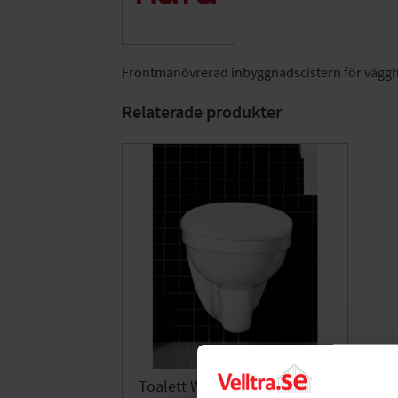
Frontmanövrerad inbyggnadscistern för väggh
Relaterade produkter
Toalett Wall Vägghängd Hafa