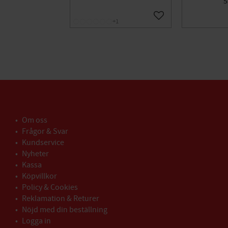
5
Lägg till i favoriter
+1
Om oss
Frågor & Svar
Kundservice
Nyheter
Kassa
Köpvillkor
Policy & Cookies
Reklamation & Returer
Nöjd med din beställning
Logga in