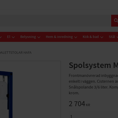
El
Belysning
Hem & inredning
Kök & bad
Stål
ALETTSTOLAR HAFA
Spolsystem 
Frontmanövrerad inbyggnads
enkelt i väggen. Cisternen ä
Snålspolande 3/6 liter. Komp
krom.
2 704
KR
ANTAL