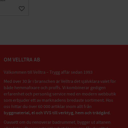
KR
Lägg till i favoriter
OM VELLTRA AB
Välkommen till Velltra – Trygg affär sedan 1993
Med över 30 år i branschen är Velltra det självklara valet för
både hemmafixare och proffs. Vi kombinerar gedigen
erfarenhet och personlig service med en modern webbutik
som erbjuder ett av marknadens bredaste sortiment. Hos
oss hittar du över 60 000 artiklar inom allt från
byggmaterial, el och VVS till verktyg, hem och trädgård
.
Oavsett om du renoverar badrummet, bygger ut altanen