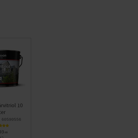
rvitriol 10
ter
60590556
93
KR
752