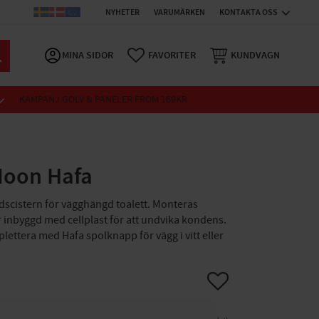
NYHETER
VARUMÄRKEN
KONTAKTA OSS
MINA SIDOR
FAVORITER
KUNDVAGN
KAMPANJ GOLV & PANELER FROM 169KR
Moon Hafa
cistern för vägghängd toalett. Monteras
r inbyggd med cellplast för att undvika kondens.
lettera med Hafa spolknapp för vägg i vitt eller
Lägg till i favoriter