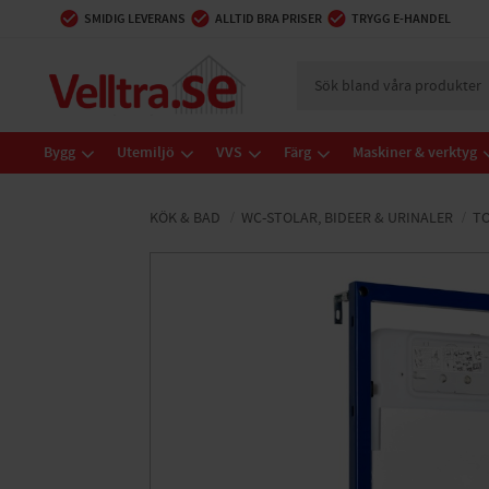
SMIDIG LEVERANS
ALLTID BRA PRISER
TRYGG E-HANDEL
Bygg
Utemiljö
VVS
Färg
Maskiner & verktyg
KÖK & BAD
WC-STOLAR, BIDEER & URINALER
TO