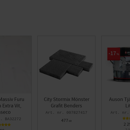
17
%
Massiv Furu
City Stormix Mönster
Auson Tjä
Extra Vit,
Grafit Benders
Li
seco
007827417
BA32272
477
KR
2 2
2 