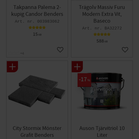
Takpanna Palema 2-
Trägolv Massiv Furu
kupig Candor Benders
Modern Extra Vit,
Baseco
003983062
BA32272
15
KR
588
KR
Lägg till i favoriter
Lägg til
+4
17
%
City Stormix Mönster
Auson Tjärvitriol 10
Grafit Benders
Liter