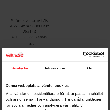
Spånskiveskruv FZB
4,2x55mm 500st Fast
285143
005244045
170
KR
Lägg till i favoriter
Samtycke
Information
Om
Omdömen
Du
Denna webbplats använder cookies
Vi använder enhetsidentifierare för att anpassa innehållet
och annonserna till användarna, tillhandahålla funktioner
för sociala medier och analysera vår trafik. Vi