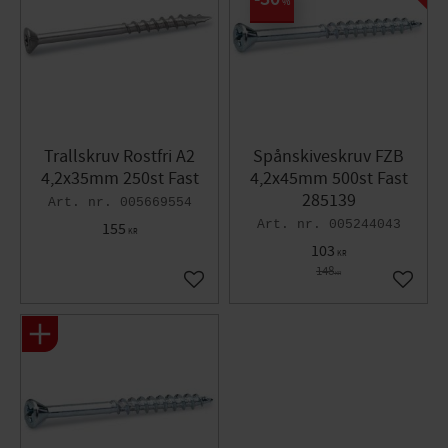
%
Trallskruv Rostfri A2
Spånskiveskruv FZB
4,2x35mm 250st Fast
4,2x45mm 500st Fast
285139
005669554
005244043
155
KR
103
KR
148
KR
Lägg till i favoriter
Lägg til