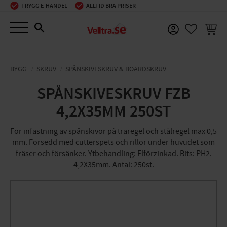
TRYGG E-HANDEL
ALLTID BRA PRISER
Meny
KUNDV
FAVORIT
BYGG
SKRUV
SPÅNSKIVESKRUV & BOARDSKRUV
SPÅNSKIVESKRUV FZB
4,2X35MM 250ST
För infästning av spånskivor på träregel och stålregel max 0,5
mm. Försedd med cutterspets och rillor under huvudet som
fräser och försänker. Ytbehandling: Elförzinkad. Bits: PH2.
4,2X35mm. Antal: 250st.