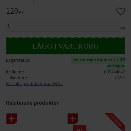
120
Lägg til
KR
ANTAL
st
Lev. normalt inom ca 1 till 5
Lagerstatus
vardagar
Artikelnr
005244042
Tillverkare
FAST
Visa alla produkter från FAST
.
Relaterade produkter
L
A
G
E
R
R
E
N
S
N
I
N
G
30