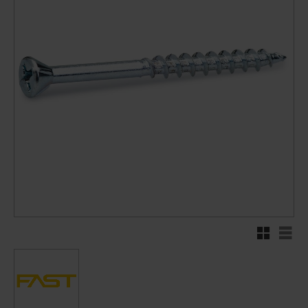
Rutnätsvy
Listv