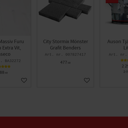
Massiv Furu
City Stormix Mönster
Auson Tjä
Extra Vit,
Grafit Benders
Li
seco
007827417
BA32272
477
KR
2 2
88
2 
KR
Lägg till i favoriter
Lägg till i favoriter