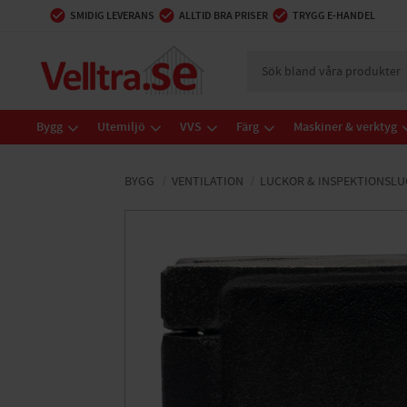
SMIDIG LEVERANS
ALLTID BRA PRISER
TRYGG E-HANDEL
Bygg
Utemiljö
VVS
Färg
Maskiner & verktyg
BYGG
VENTILATION
LUCKOR & INSPEKTIONSL