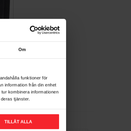
Om
mm,
andahålla funktioner för
n information från din enhet
 tur kombinera informationen
Lägg till i favoriter
deras tjänster.
TILLÅT ALLA