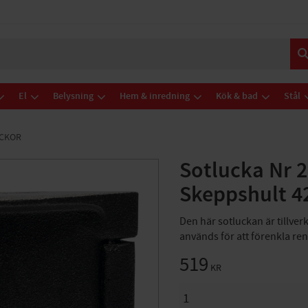
El
Belysning
Hem & inredning
Kök & bad
Stål
UCKOR
Sotlucka Nr 
Skeppshult 4
Den här sotluckan är tillver
används för att förenkla re
519
KR
ANTAL