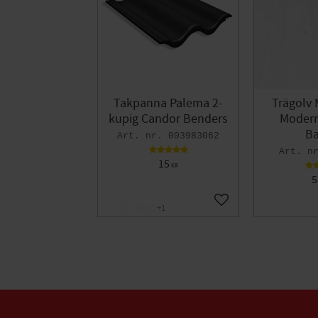
Takpanna Palema 2-
Trägolv 
kupig Candor Benders
Modern 
Ba
003983062
15
KR
5
Lägg till i favoriter
+1