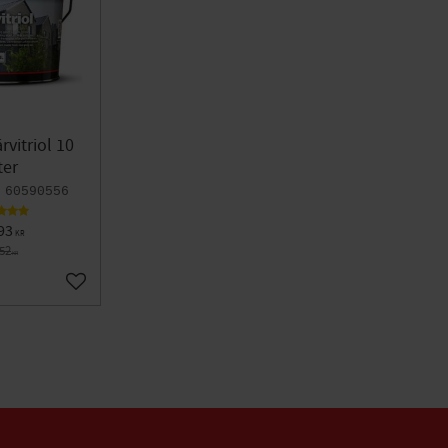
rvitriol 10
ter
60590556
93
KR
752
KR
Lägg till i favoriter