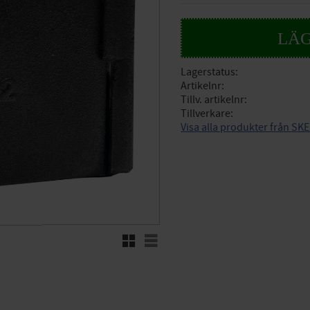
Lagerstatus
Artikelnr
Tillv. artikelnr
Tillverkare
Visa alla produkter från S
Rutnätsvy
Listvy