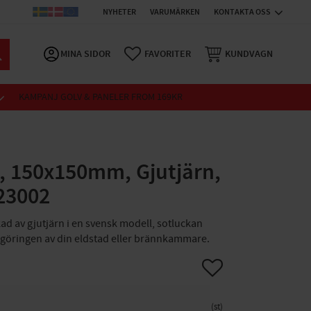
NYHETER
VARUMÄRKEN
KONTAKTA OSS
MINA SIDOR
FAVORITER
KUNDVAGN
KAMPANJ GOLV & PANELER FROM 169KR
2, 150x150mm, Gjutjärn,
23002
kad av gjutjärn i en svensk modell, sotluckan
ngöringen av din eldstad eller brännkammare.
Lägg till i favoriter
st