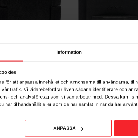
Information
otlucka Nr 1, 125x125mm,
Sotlucka B-7, 150x150
cookies
jutjärn, Skeppshult 423001
Gjutjärn, Skeppshult
001365137
001365139
e för att anpassa innehållet och annonserna till användarna, tillh
490
1 100
vår trafik. Vi vidarebefordrar även sådana identifierare och anna
KR
KR
nnons- och analysföretag som vi samarbetar med. Dessa kan i sin
voriter
Lägg till i favoriter
har tillhandahållit eller som de har samlat in när du har använt 
ANPASSA