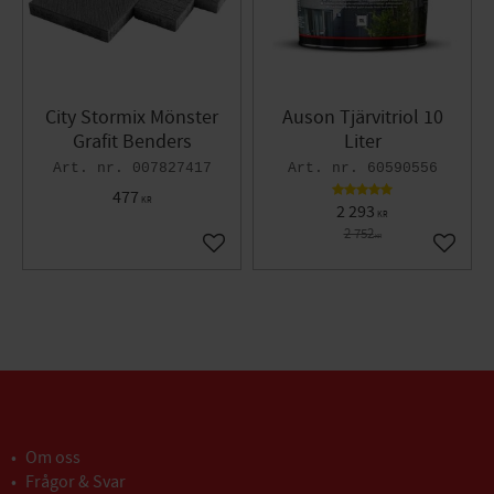
City Stormix Mönster
Auson Tjärvitriol 10
Grafit Benders
Liter
007827417
60590556
477
KR
2 293
KR
2 752
KR
Lägg till i favoriter
Lägg til
Om oss
Frågor & Svar