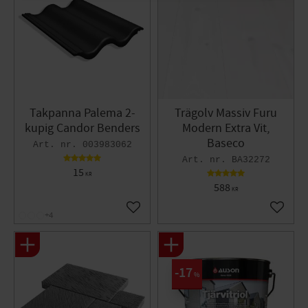
Takpanna Palema 2-
Trägolv Massiv Furu
kupig Candor Benders
Modern Extra Vit,
Baseco
003983062
BA32272
15
KR
588
KR
Lägg till i favoriter
Lägg til
+4
17
%