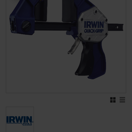
Rutnätsvy
Listv