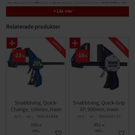
vänder man käftarna och tvingen pressar isär i stället för att
pressa samman. Arbetstryck på 250 kg/cm2.
+ Läs mer
Specifikationer
Relaterade produkter
Spännvidd: 1250mm
KAMPANJ
KAMPANJ
23
18
%
%
Snabbtving, Quick-
Snabbtving, Quick-Grip
Change, 150mm, Irwin
XP, 900mm, Irwin
700141848
004010737
155
451
KR
KR
200
547
KR
KR