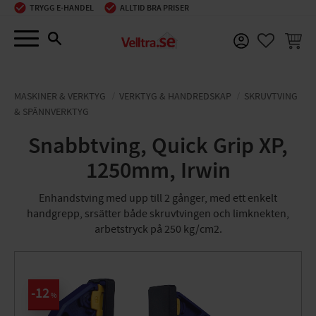
TRYGG E-HANDEL
ALLTID BRA PRISER
Meny
KUNDV
FAVORIT
MASKINER & VERKTYG
VERKTYG & HANDREDSKAP
SKRUVTVING
& SPÄNNVERKTYG
Snabbtving, Quick Grip XP,
1250mm, Irwin
Enhandstving med upp till 2 gånger, med ett enkelt
handgrepp, srsätter både skruvtvingen och limknekten,
arbetstryck på 250 kg/cm2.
12
%