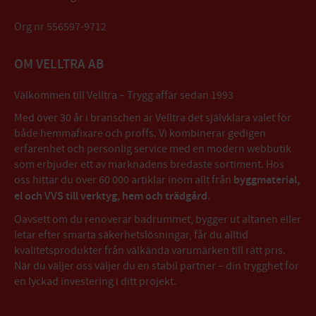
Org nr 556597-9712
OM VELLTRA AB
Välkommen till Velltra – Trygg affär sedan 1993
Med över 30 år i branschen är Velltra det självklara valet för
både hemmafixare och proffs. Vi kombinerar gedigen
erfarenhet och personlig service med en modern webbutik
som erbjuder ett av marknadens bredaste sortiment. Hos
oss hittar du över 60 000 artiklar inom allt från
byggmaterial,
el och VVS till verktyg, hem och trädgård
.
Oavsett om du renoverar badrummet, bygger ut altanen eller
letar efter smarta säkerhetslösningar, får du alltid
kvalitetsprodukter från välkända varumärken till rätt pris.
När du väljer oss väljer du en stabil partner – din trygghet för
en lyckad investering i ditt projekt.