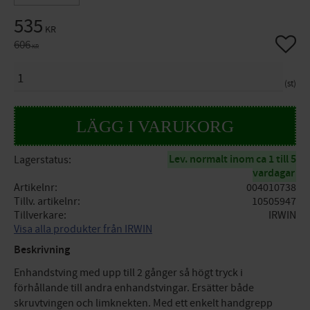
Nedsatt pris:
535
KR
Lägg til
Ordinarie pris:
606
KR
ANTAL
st
Lev. normalt inom ca 1 till 5
Lagerstatus
vardagar
Artikelnr
004010738
Tillv. artikelnr
10505947
Tillverkare
IRWIN
Visa alla produkter från IRWIN
Beskrivning
Enhandstving med upp till 2 gånger så högt tryck i
förhållande till andra enhandstvingar. Ersätter både
skruvtvingen och limknekten. Med ett enkelt handgrepp