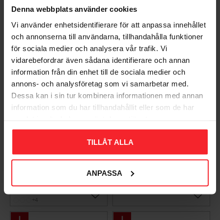
Denna webbplats använder cookies
Vi använder enhetsidentifierare för att anpassa innehållet
och annonserna till användarna, tillhandahålla funktioner
för sociala medier och analysera vår trafik. Vi
vidarebefordrar även sådana identifierare och annan
information från din enhet till de sociala medier och
annons- och analysföretag som vi samarbetar med.
Dessa kan i sin tur kombinera informationen med annan
information som du har tillhandahållit eller som de har
samlat in när du har använt deras tjänster.
Takpanna Palema 2-
Trägolv Massiv Furu
kupig Candor Benders
Modern Extra Vit,
TILLÅT ALLA
Baseco
003983062
BA32272
15
KR
ANPASSA
588
KR
Lägg till i favoriter
Lägg til
+4