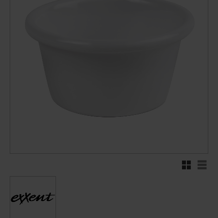
Rutnätsvy
Listv