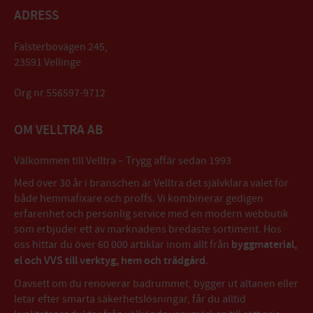
ADRESS
Falsterbovägen 245,
23591 Vellinge
Org nr 556597-9712
OM VELLTRA AB
Välkommen till Velltra – Trygg affär sedan 1993
Med över 30 år i branschen är Velltra det självklara valet för
både hemmafixare och proffs. Vi kombinerar gedigen
erfarenhet och personlig service med en modern webbutik
som erbjuder ett av marknadens bredaste sortiment. Hos
oss hittar du över 60 000 artiklar inom allt från
byggmaterial,
el och VVS till verktyg, hem och trädgård
.
Oavsett om du renoverar badrummet, bygger ut altanen eller
letar efter smarta säkerhetslösningar, får du alltid