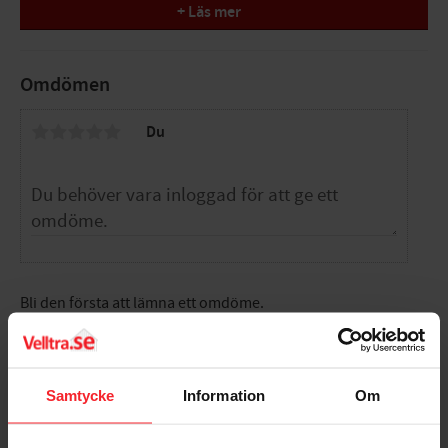
framtagen för den tuffa miljön inom den professionella
+ Läs mer
verksamheten.
Specifikationer
Omdömen
Tål frys till -30°C
Användarvänlig
Du
Stark tålighet
Finns i olika storlekar
Storlek (LxBxH): 9,5x9,5x4,7cm
Bli den första att lämna ett omdöme.
Samtycke
Information
Om
Populära produkter