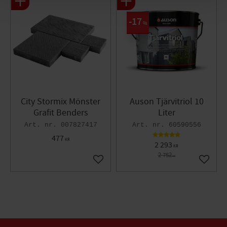
17
%
City Stormix Mönster
Auson Tjärvitriol 10
Grafit Benders
Liter
007827417
60590556
477
KR
2 293
KR
2 752
KR
Lägg till i favoriter
Lägg til