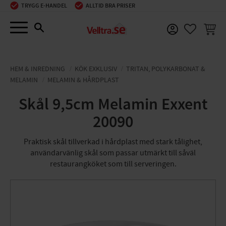
TRYGG E-HANDEL
ALLTID BRA PRISER
Meny
KUNDV
FAVORIT
HEM & INREDNING
KÖK EXKLUSIV
TRITAN, POLYKARBONAT &
MELAMIN
MELAMIN & HÅRDPLAST
Skål 9,5cm Melamin Exxent
20090
Praktisk skål tillverkad i hårdplast med stark tålighet,
användarvänlig skål som passar utmärkt till såväl
restaurangköket som till serveringen.