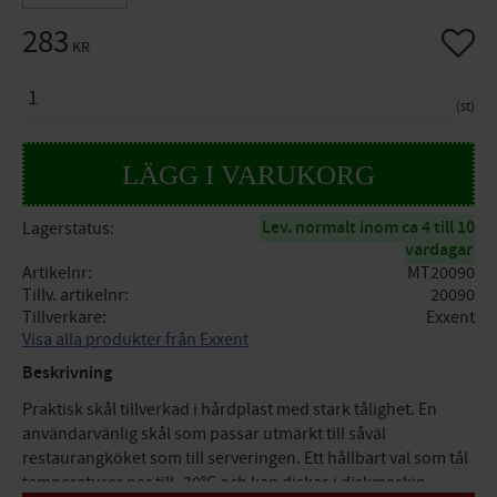
283
Lägg til
KR
ANTAL
st
Lev. normalt inom ca 4 till 10
Lagerstatus
vardagar
Artikelnr
MT20090
Tillv. artikelnr
20090
Tillverkare
Exxent
Visa alla produkter från Exxent
Beskrivning
Praktisk skål tillverkad i hårdplast med stark tålighet. En
användarvänlig skål som passar utmärkt till såväl
restaurangköket som till serveringen. Ett hållbart val som tål
temperaturer ner till -30°C och kan diskas i diskmaskin,