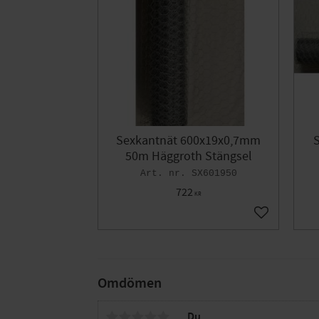
Sexkantnät 600x19x0,7mm
50m Häggroth Stängsel
SX601950
722
KR
Lägg till i fa
Omdömen
Du