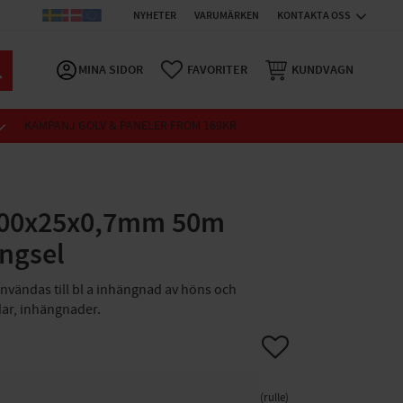
NYHETER
VARUMÄRKEN
KONTAKTA OSS
MINA SIDOR
FAVORITER
KUNDVAGN
KAMPANJ GOLV & PANELER FROM 169KR
900x25x0,7mm 50m
ngsel
nvändas till bl a inhängnad av höns och
dar, inhängnader.
Lägg till i favoriter
rulle