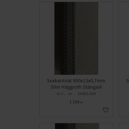
Sexkantnät 900x13x0,7mm
S
50m Häggroth Stängsel
SX901350
1 150
KR
Lägg till i fa