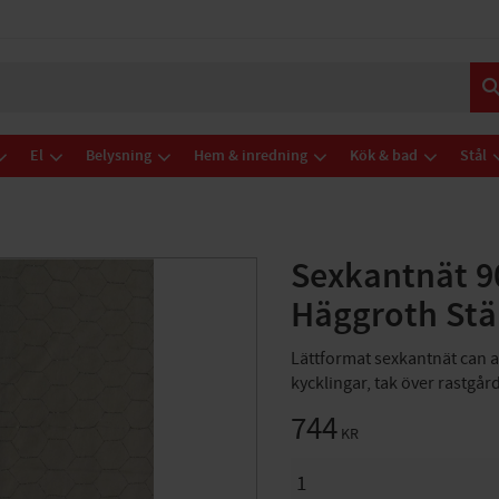
El
Belysning
Hem & inredning
Kök & bad
Stål
Sexkantnät 
Häggroth Stä
Lättformat sexkantnät can a
kycklingar, tak över rastgår
744
KR
ANTAL