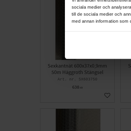
sociala medier och analysera 
till de sociala medier och a
med annan information som du 
Sexkantnät 600x37x0,9mm
S
50m Häggroth Stängsel
SX603750
638
KR
Lägg till i fa