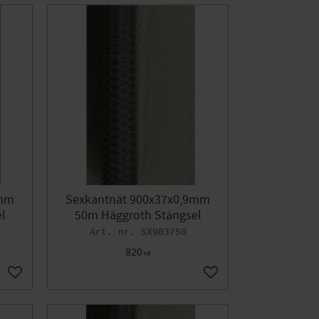
9mm
Sexkantnät 900x37x0,9mm
l
50m Häggroth Stängsel
SX903750
820
KR
Lägg till i favoriter
Lägg till i favoriter