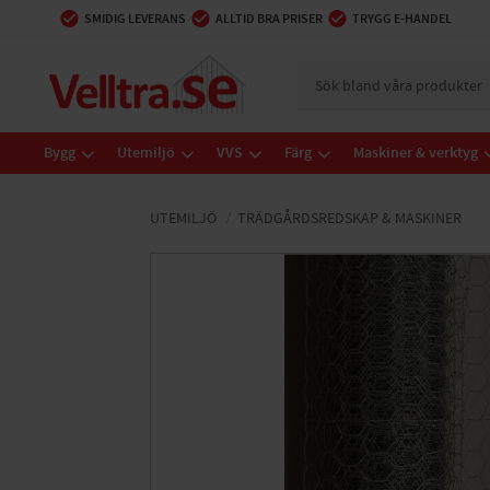
SMIDIG LEVERANS
ALLTID BRA PRISER
TRYGG E-HANDEL
Bygg
Utemiljö
VVS
Färg
Maskiner & verktyg
UTEMILJÖ
TRÄDGÅRDSREDSKAP & MASKINER