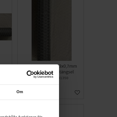
7mm
Sexkantnät 600x13x0,7mm
l
50m Häggroth Stängsel
SX601350
882
KR
Om
Lägg till i favoriter
Lägg till i favoriter
andahålla funktioner för