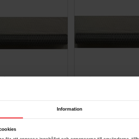
exkantnät 1800x50x0,9mm
Sexkantnät 1200x25x0,
50m Häggroth Stängsel
50m Häggroth Stängse
SX1805050
SX1202550
1 134
1 075
KR
KR
Information
voriter
Lägg till i favoriter
cookies
e för att anpassa innehållet och annonserna till användarna, tillh