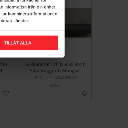
n information från din enhet
 tur kombinera informationen
deras tjänster.
TILLÅT ALLA
9mm
Sexkantnät 1200x50x0,9mm
l
50m Häggroth Stängsel
SX1205050
875
KR
Lägg till i favoriter
Lägg till i favoriter