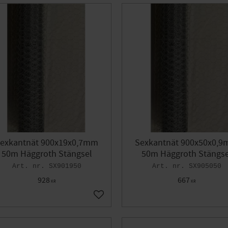
exkantnät 900x19x0,7mm
Sexkantnät 900x50x0,
50m Häggroth Stängsel
50m Häggroth Stängse
SX901950
SX905050
928
667
KR
KR
voriter
Lägg till i favoriter