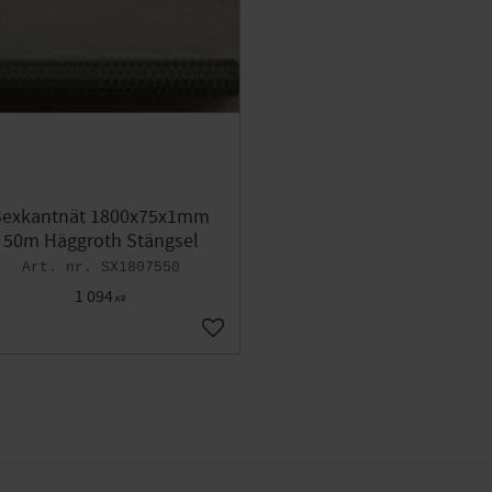
Sexkantnät 1800x75x1mm
50m Häggroth Stängsel
SX1807550
1 094
KR
voriter
Lägg till i favoriter