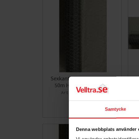
Sexkantnät 600x25x0,7mm
S
50m Häggroth Stängsel
SX602550
464
KR
Samtycke
Lägg till i fa
Denna webbplats använder 
Vi använder enhetsidentifierar