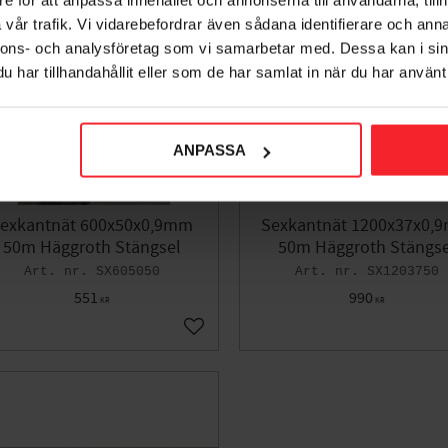
vår trafik. Vi vidarebefordrar även sådana identifierare och anna
nnons- och analysföretag som vi samarbetar med. Dessa kan i sin
har tillhandahållit eller som de har samlat in när du har använt 
ANPASSA
exkantnät 600x50x0,9mm
Sexkantnät 1200x37x0,
50m Häggroth Stängsel
50m Häggroth Stängse
SX605050
SX1203750
551
990
KR
KR
voriter
Lägg till i favoriter