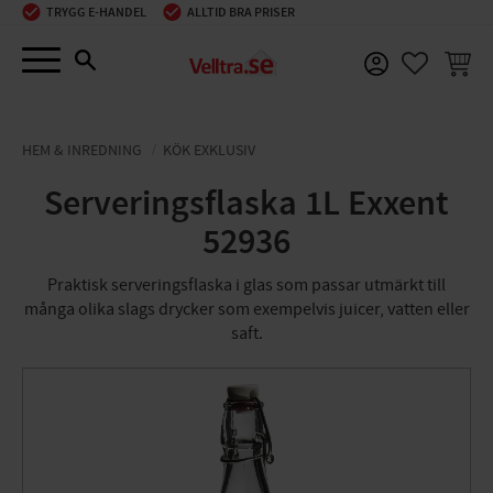
TRYGG E-HANDEL
ALLTID BRA PRISER
Meny
KUNDV
FAVORIT
HEM & INREDNING
KÖK EXKLUSIV
Serveringsflaska 1L Exxent
52936
Praktisk serveringsflaska i glas som passar utmärkt till
många olika slags drycker som exempelvis juicer, vatten eller
saft.