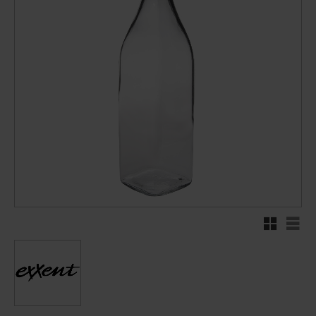
Rutnätsvy
Listv