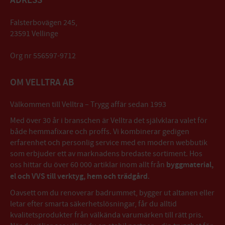
ADRESS
Falsterbovägen 245,
23591 Vellinge
Org nr 556597-9712
OM VELLTRA AB
Välkommen till Velltra – Trygg affär sedan 1993
Med över 30 år i branschen är Velltra det självklara valet för
både hemmafixare och proffs. Vi kombinerar gedigen
erfarenhet och personlig service med en modern webbutik
som erbjuder ett av marknadens bredaste sortiment. Hos
oss hittar du över 60 000 artiklar inom allt från
byggmaterial,
el och VVS till verktyg, hem och trädgård
.
Oavsett om du renoverar badrummet, bygger ut altanen eller
letar efter smarta säkerhetslösningar, får du alltid
kvalitetsprodukter från välkända varumärken till rätt pris.