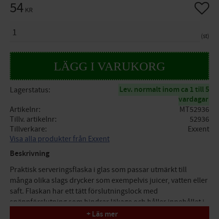
54
Lägg til
KR
ANTAL
st
Lev. normalt inom ca 1 till 5
Lagerstatus
vardagar
Artikelnr
MT52936
Tillv. artikelnr
52936
Tillverkare
Exxent
Visa alla produkter från Exxent
Beskrivning
Praktisk serveringsflaska i glas som passar utmärkt till
många olika slags drycker som exempelvis juicer, vatten eller
saft. Flaskan har ett tätt förslutningslock med
snäppförslutning som hindrar läkage och håller innehållet i
flaskan fräscht länge. En perfekt serveringflaska som också
+ Läs mer