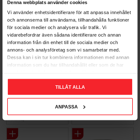
Denna webbplats använder cookies
Vi använder enhetsidentifierare för att anpassa innehållet
och annonserna till användarna, tillhandahålla funktioner
för sociala medier och analysera vår trafik. Vi
vidarebefordrar även sådana identifierare och annan
information från din enhet till de sociala medier och
annons- och analysföretag som vi samarbetar med.
Dessa kan i sin tur kombinera informationen med annan
information som du har tillhandahållit eller som de har
samlat in när du har använt deras tjänster.
Takpanna Palema 2-
Trägolv Massiv Furu
kupig Candor Benders
Modern Extra Vit,
TILLÅT ALLA
Baseco
003983062
BA32272
15
KR
ANPASSA
588
KR
Lägg till i favoriter
Lägg til
+4