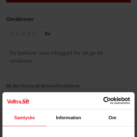
fungerar utmärkt att använda som förvaring av drycker.
Specifikationer
Omdömen
Praktisk
Hindrar läckage
Du
Tätt förslutningslock
Håller innehållet fräscht länge
Användarvänlig
Storlek (LxBxH): 8,2x8,2x31,5 cm
Bli den första att lämna ett omdöme.
Samtycke
Information
Om
Populära produkter