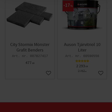
17
%
City Stormix Mönster
Auson Tjärvitriol 10
Grafit Benders
Liter
007827417
60590556
477
KR
2 293
KR
2 752
KR
Lägg till i favoriter
Lägg til