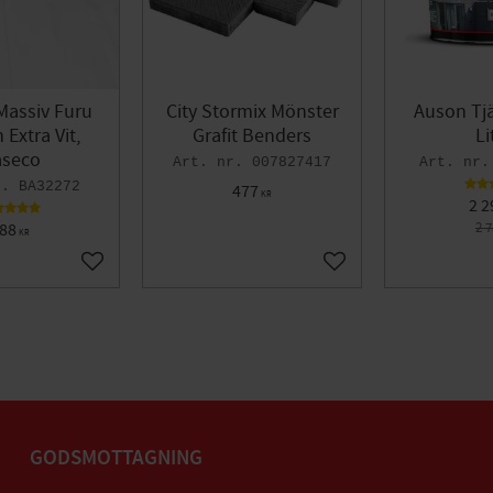
Massiv Furu
City Stormix Mönster
Auson Tjä
Extra Vit,
Grafit Benders
Li
seco
007827417
BA32272
477
KR
2 2
88
2 
KR
Lägg till i favoriter
Lägg till i favoriter
GODSMOTTAGNING