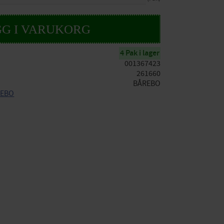
4 Pak i lager
001367423
261660
BÅREBO
ÅREBO