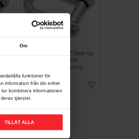
Om
5st
Schackel FZB 3/16" 5mm 5st
Bårebo 261656
001367420
andahålla funktioner för
67
KR
80
n information från din enhet
KR
Lägg till i favoriter
Lägg till i favoriter
 tur kombinera informationen
deras tjänster.
TILLÅT ALLA