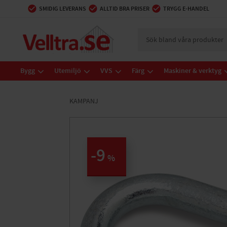
SMIDIG LEVERANS
ALLTID BRA PRISER
TRYGG E-HANDEL
Bygg
Utemiljö
VVS
Färg
Maskiner & verktyg
KAMPANJ
9
%