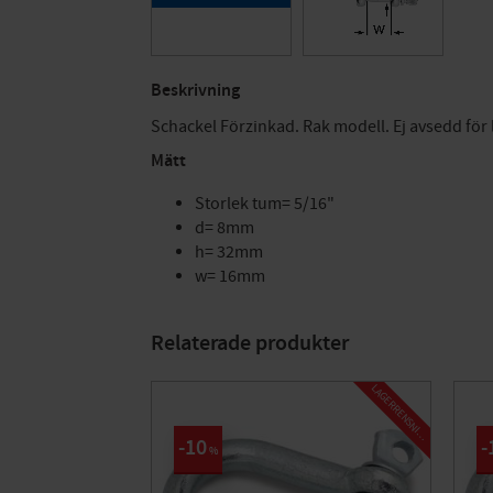
Beskrivning
Schackel Förzinkad. Rak modell. Ej avsedd för l
Mätt
Storlek tum= 5/16"
d= 8mm
h= 32mm
w= 16mm
Relaterade produkter
L
A
G
E
R
R
E
N
S
N
I
N
G
10
%