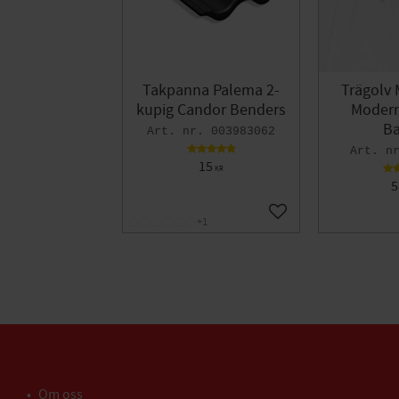
Takpanna Palema 2-
Trägolv 
kupig Candor Benders
Modern 
Ba
003983062
15
KR
5
Lägg till i favoriter
+1
Om oss