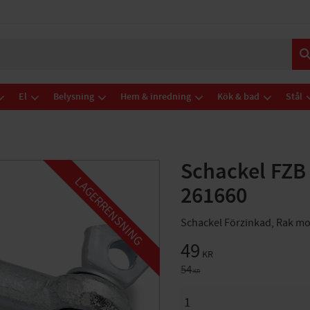
El
Belysning
Hem & inredning
Kök & bad
Stål
Schackel FZB
LAGERRENSNING
261660
Schackel Förzinkad, Rak mode
Nedsatt pris:
49
KR
Ordinarie pris:
54
KR
ANTAL