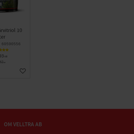
rvitriol 10
ter
60590556
93
KR
752
KR
Lägg till i favoriter
OM VELLTRA AB