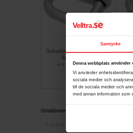
Samtycke
Schackel FZB 3/8" 10mm 3st
S
Bårebo 261662
Denna webbplats använder 
001367422
Vi använder enhetsidentifierar
72
KR
80
sociala medier och analysera 
KR
Lägg till i fa
till de sociala medier och a
med annan information som du 
Omdömen
Du