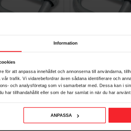
Information
chackel FZB 1/2" 12mm 2st
Schackel FZB 1/4" 6mm 
Bårebo 261666
Bårebo 261658
cookies
001367418
001367419
e för att anpassa innehållet och annonserna till användarna, tillh
72
79
KR
KR
80
96
vår trafik. Vi vidarebefordrar även sådana identifierare och anna
KR
KR
voriter
Lägg till i favoriter
nnons- och analysföretag som vi samarbetar med. Dessa kan i sin
har tillhandahållit eller som de har samlat in när du har använt 
ANPASSA