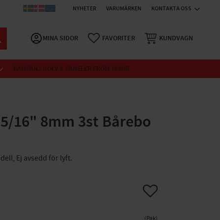
NYHETER
VARUMÄRKEN
KONTAKTA OSS
MINA SIDOR
FAVORITER
KUNDVAGN
KAMPANJ GOLV & PANELER FROM 169KR
 5/16" 8mm 3st Bårebo
ll, Ej avsedd för lyft.
Lägg till i favoriter
Pak