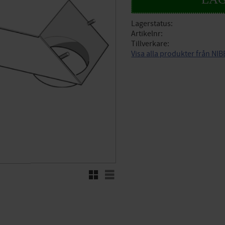
Lagerstatus
Artikelnr
Tillverkare
Visa alla produkter från NIB
Rutnätsvy
Listvy