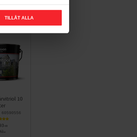
TILLÅT ALLA
rvitriol 10
ter
60590556
93
KR
752
KR