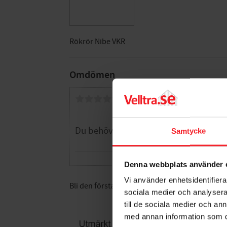
Rökrör Nibe VKR
Omdömen
Du
Samtycke
Denna webbplats använder 
Vi använder enhetsidentifierar
Bli den första att lämna ett omdöme.
sociala medier och analysera 
till de sociala medier och a
med annan information som du 