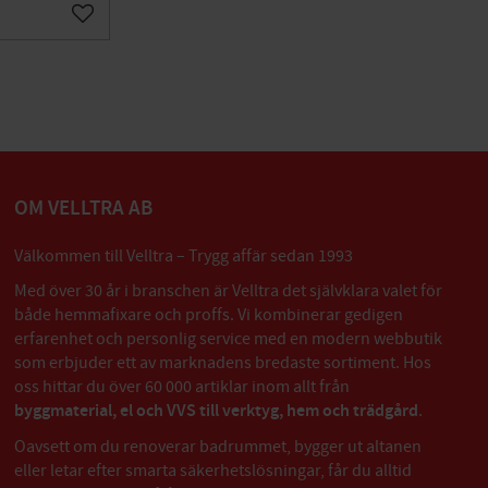
Lägg till i favoriter
OM VELLTRA AB
Välkommen till Velltra – Trygg affär sedan 1993
Med över 30 år i branschen är Velltra det självklara valet för
både hemmafixare och proffs. Vi kombinerar gedigen
erfarenhet och personlig service med en modern webbutik
som erbjuder ett av marknadens bredaste sortiment. Hos
oss hittar du över 60 000 artiklar inom allt från
byggmaterial, el och VVS till verktyg, hem och trädgård
.
Oavsett om du renoverar badrummet, bygger ut altanen
eller letar efter smarta säkerhetslösningar, får du alltid