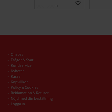
Lägg till i favoriter
+1
Om oss
Frågor & Svar
Kundservice
Nyheter
Kassa
Köpvillkor
Policy & Cookies
Reklamation & Returer
Nöjd med din beställning
Logga in