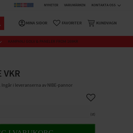
NYHETER
VARUMÄRKEN
KONTAKTA OSS
MINA SIDOR
FAVORITER
KUNDVAGN
KAMPANJ GOLV & PANELER FROM 169KR
E VKR
 Ingår i leveranserna av NIBE-pannor
Lägg till i favoriter
st