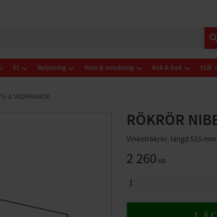
El
Belysning
Hem & inredning
Kök & bad
Stål
TS- & VEDPANNOR
RÖKRÖR NIB
Vinkelrökrör, längd 515 mm.
2 260
KR
ANTAL