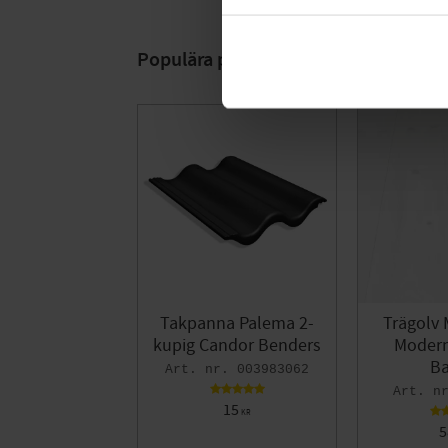
Populära produkter
Takpanna Palema 2-
Trägolv 
kupig Candor Benders
Modern 
Ba
003983062
15
KR
5