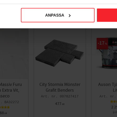
ANPASSA
17
%
Massiv Furu
City Stormix Mönster
Auson Tjä
Extra Vit,
Grafit Benders
Li
seco
007827417
BA32272
477
KR
2 2
88
2 
KR