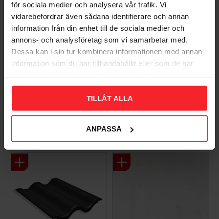
för sociala medier och analysera vår trafik. Vi
vidarebefordrar även sådana identifierare och annan
information från din enhet till de sociala medier och
annons- och analysföretag som vi samarbetar med.
Dessa kan i sin tur kombinera informationen med annan
Bli den första att lämna ett omdöme.
information som du har tillhandahållit eller som de har
samlat in när du har använt deras tjänster.
TILLÅT ALLA
ANPASSA
Populära produkter