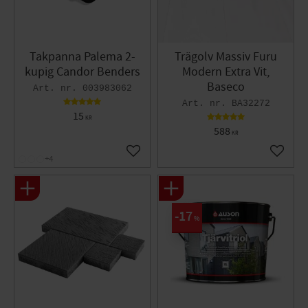
Takpanna Palema 2-
Trägolv Massiv Furu
kupig Candor Benders
Modern Extra Vit,
Baseco
003983062
BA32272
15
KR
588
KR
Lägg till i favoriter
Lägg til
+4
17
%