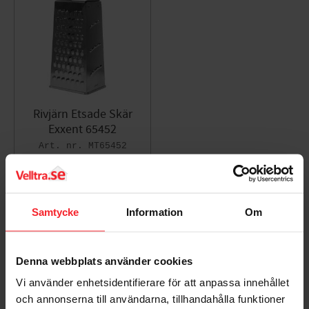
Rivjärn Etsade Skär
Exxent 65452
MT65452
185
KR
Lägg till i favoriter
Samtycke
Information
Om
Omdömen
Denna webbplats använder cookies
Du
Vi använder enhetsidentifierare för att anpassa innehållet
och annonserna till användarna, tillhandahålla funktioner