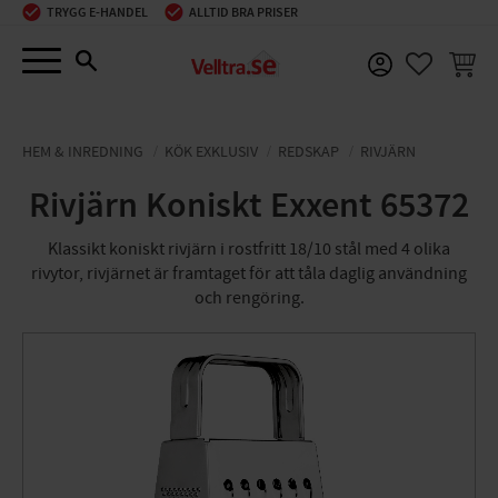
TRYGG E-HANDEL
ALLTID BRA PRISER
Meny
KUNDV
FAVORIT
HEM & INREDNING
KÖK EXKLUSIV
REDSKAP
RIVJÄRN
Rivjärn Koniskt Exxent 65372
Klassikt koniskt rivjärn i rostfritt 18/10 stål med 4 olika
rivytor, rivjärnet är framtaget för att tåla daglig användning
och rengöring.