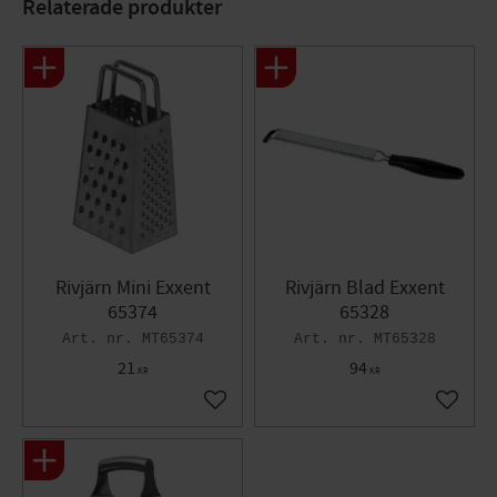
Relaterade produkter
Längd: 9,5cm
Bredd: 11cm
Höjd: 21,5cm
Rivjärn Mini Exxent
Rivjärn Blad Exxent
65374
65328
MT65374
MT65328
21
94
KR
KR
Lägg till i favoriter
Lägg til