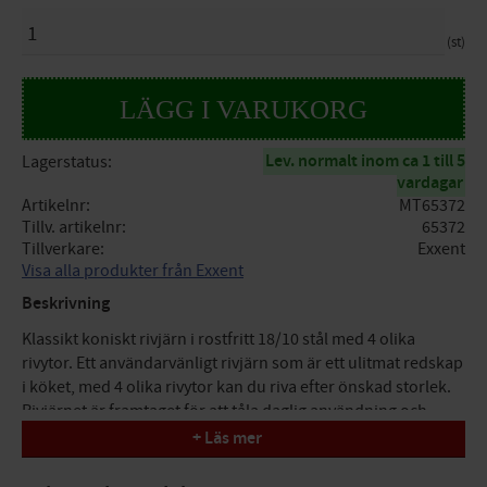
ANTAL
st
Lev. normalt inom ca 1 till 5
Lagerstatus
vardagar
Artikelnr
MT65372
Tillv. artikelnr
65372
Tillverkare
Exxent
Visa alla produkter från Exxent
Beskrivning
Klassikt koniskt rivjärn i rostfritt 18/10 stål med 4 olika
rivytor. Ett användarvänligt rivjärn som är ett ulitmat redskap
i köket, med 4 olika rivytor kan du riva efter önskad storlek.
Rivjärnet är framtaget för att tåla daglig användning och
rengöring.
+ Läs mer
Specifikationer