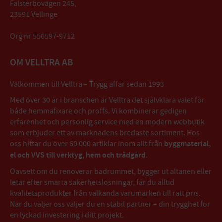
Falsterbovägen 245,
23591 Vellinge
Org nr 556597-9712
OM VELLTRA AB
Välkommen till Velltra – Trygg affär sedan 1993
Med över 30 år i branschen är Velltra det självklara valet för
både hemmafixare och proffs. Vi kombinerar gedigen
erfarenhet och personlig service med en modern webbutik
som erbjuder ett av marknadens bredaste sortiment. Hos
oss hittar du över 60 000 artiklar inom allt från
byggmaterial,
el och VVS till verktyg, hem och trädgård
.
Oavsett om du renoverar badrummet, bygger ut altanen eller
letar efter smarta säkerhetslösningar, får du alltid
kvalitetsprodukter från välkända varumärken till rätt pris.
När du väljer oss väljer du en stabil partner – din trygghet för
en lyckad investering i ditt projekt.