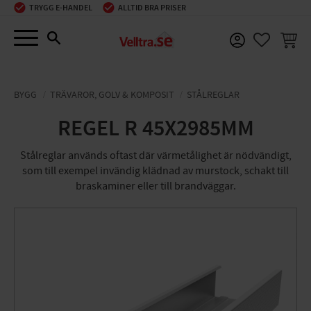
TRYGG E-HANDEL
ALLTID BRA PRISER
Meny
KUNDV
FAVORIT
BYGG
TRÄVAROR, GOLV & KOMPOSIT
STÅLREGLAR
REGEL R 45X2985MM
Stålreglar används oftast där värmetålighet är nödvändigt,
som till exempel invändig klädnad av murstock, schakt till
braskaminer eller till brandväggar.