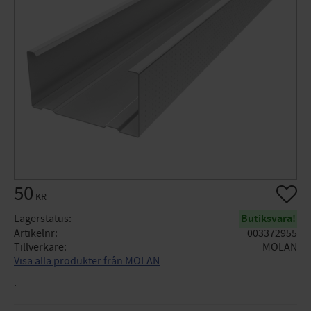
50
Lägg til
KR
Lagerstatus
Butiksvara!
Artikelnr
003372955
Tillverkare
MOLAN
Visa alla produkter från MOLAN
.