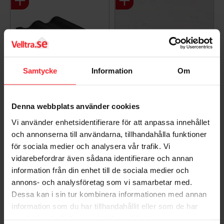
Samtycke
Information
Om
Takpanna Palema 2-
Trägolv Massiv Furu
Denna webbplats använder cookies
kupig Candor Benders
Modern Extra Vit,
Baseco
Vi använder enhetsidentifierare för att anpassa innehållet
003983062
och annonserna till användarna, tillhandahålla funktioner
BA32272
15
KR
för sociala medier och analysera vår trafik. Vi
588
KR
vidarebefordrar även sådana identifierare och annan
information från din enhet till de sociala medier och
Lägg till i favoriter
Lägg til
+4
annons- och analysföretag som vi samarbetar med.
Dessa kan i sin tur kombinera informationen med annan
information som du har tillhandahållit eller som de har
17
samlat in när du har använt deras tjänster.
%