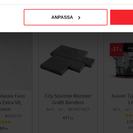
ANPASSA
17
%
Massiv Furu
City Stormix Mönster
Auson Tjä
Extra Vit,
Grafit Benders
Li
seco
007827417
BA32272
477
KR
2 2
88
2 
KR