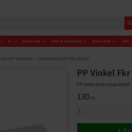
El
Belysning
Hem & inredning
Kök & bad
Stål
AVLOPP INOMHUS
INOMHUSAVLOPP FALUPLAST
PP Vinkel Fkr
PP vinkel förkromad 40x45°
130
KR
ANTAL