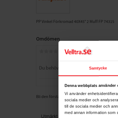
PP Vinkel Förkromad 40X45° 2 Muff FP 74315
Omdömen
Du
Samtycke
Denna webbplats använder 
Vi använder enhetsidentifierar
Bli den första att lämna ett omdöme.
sociala medier och analysera 
till de sociala medier och a
med annan information som du 