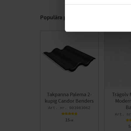
Populära produkter
Takpanna Palema 2-
Trägolv 
kupig Candor Benders
Modern 
Ba
003983062
15
KR
5