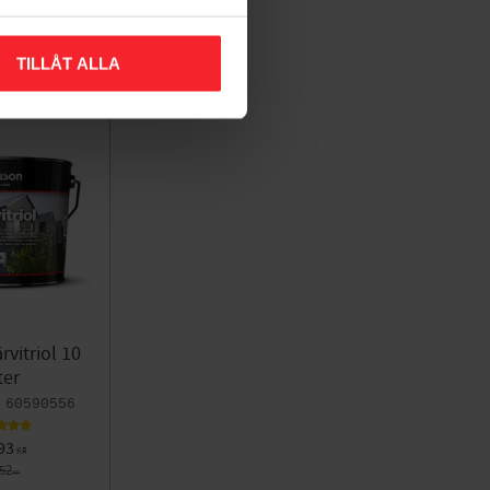
TILLÅT ALLA
rvitriol 10
ter
60590556
93
KR
752
KR