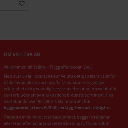
Lägg till i favoriter
OM VELLTRA AB
Välkommen till Velltra – Trygg affär sedan 1993
Med över 30 år i branschen är Velltra det självklara valet för
både hemmafixare och proffs. Vi kombinerar gedigen
erfarenhet och personlig service med en modern webbutik
som erbjuder ett av marknadens bredaste sortiment. Hos
oss hittar du över 60 000 artiklar inom allt från
byggmaterial, el och VVS till verktyg, hem och trädgård
.
Oavsett om du renoverar badrummet, bygger ut altanen
eller letar efter smarta säkerhetslösningar, får du alltid