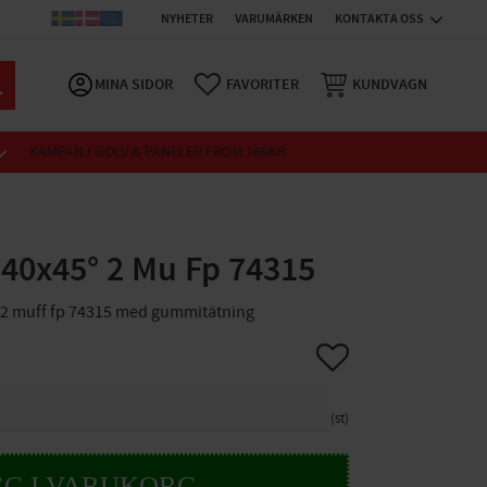
NYHETER
VARUMÄRKEN
KONTAKTA OSS
MINA SIDOR
FAVORITER
KUNDVAGN
KAMPANJ GOLV & PANELER FROM 169KR
 40x45° 2 Mu Fp 74315
 2 muff fp 74315 med gummitätning
Lägg till i favoriter
st