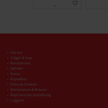
Lägg till i favoriter
+1
Om oss
Frågor & Svar
Kundservice
Nyheter
Kassa
Köpvillkor
Policy & Cookies
Reklamation & Returer
Nöjd med din beställning
Logga in