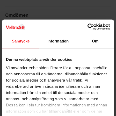
Med luftningsventil/avluftare: Nej
Med skyddslock/-plugg: Nej
Med termisk isolering: Nej
Omdömen
Min. medietemperatur (kontinuerlig): 0 °C
Nyckelvidd: 0 mm
Du
Nyckelvidd mutter: 0 mm
Pressprofil: Universal
Pressprofil anslutning 2: Universal
Samtycke
Information
Om
QA-märkt gas: Nej
Standard Dimension Ratio (SDR): 0
UL-märkt: Nej
Denna webbplats använder cookies
ULC-märkt: Nej
Vi använder enhetsidentifierare för att anpassa innehållet
Utvändig rördiameter anslutning 2: 25 mm
Bli den första att lämna ett omdöme.
och annonserna till användarna, tillhandahålla funktioner
VdS-märkt: Nej
för sociala medier och analysera vår trafik. Vi
Ytskydd anslutning 1: Obehandlad
vidarebefordrar även sådana identifierare och annan
Ytskydd anslutning 2: Obehandlad
Zeta-värde (motståndstal): 0
information från din enhet till de sociala medier och
ROHS: Nej
annons- och analysföretag som vi samarbetar med.
REACH: Nej
Dessa kan i sin tur kombinera informationen med annan
Populära produkter
Food contact material: Nej
information som du har tillhandahållit eller som de har