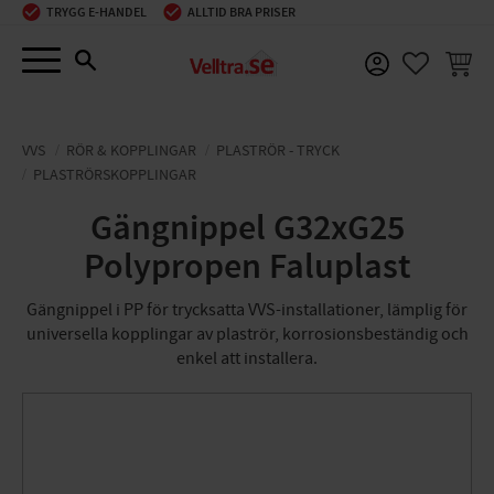
TRYGG E-HANDEL
ALLTID BRA PRISER
Meny
KUNDV
FAVORIT
VVS
RÖR & KOPPLINGAR
PLASTRÖR - TRYCK
PLASTRÖRSKOPPLINGAR
Gängnippel G32xG25
Polypropen Faluplast
Gängnippel i PP för trycksatta VVS-installationer, lämplig för
universella kopplingar av plaströr, korrosionsbeständig och
enkel att installera.