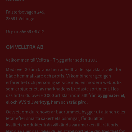
Falsterbovägen 245,
23591 Vellinge
Org nr 556597-9712
OM VELLTRA AB
Välkommen till Velltra – Trygg affär sedan 1993
Med över 30 år i branschen är Velltra det självklara valet för
både hemmafixare och proffs. Vi kombinerar gedigen
erfarenhet och personlig service med en modern webbutik
som erbjuder ett av marknadens bredaste sortiment. Hos
oss hittar du över 60 000 artiklar inom allt från
byggmaterial,
el och VVS till verktyg, hem och trädgård
.
Oavsett om du renoverar badrummet, bygger ut altanen eller
letar efter smarta säkerhetslösningar, får du alltid
kvalitetsprodukter från välkända varumärken till rätt pris.
När du väljer oss väljer du en stabil partner – din trygghet för