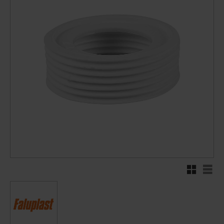
Rutnätsvy
Listv