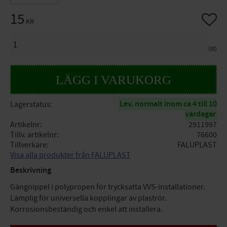
15
Lägg til
KR
ANTAL
st
Lev. normalt inom ca 4 till 10
Lagerstatus
vardagar
Artikelnr
2911997
Tillv. artikelnr
76600
Tillverkare
FALUPLAST
Visa alla produkter från FALUPLAST
Beskrivning
Gängnippel i polypropen för trycksatta VVS-installationer.
Lämplig för universella kopplingar av plaströr.
Korrosionsbeständig och enkel att installera.
Specifikationer