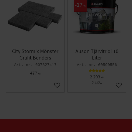
17
%
City Stormix Mönster
Auson Tjärvitriol 10
Grafit Benders
Liter
007827417
60590556
477
KR
2 293
KR
2 752
KR
Lägg till i favoriter
Lägg til