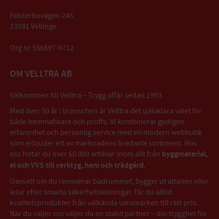
Falsterbovägen 245,
23591 Vellinge
Org nr 556597-9712
OM VELLTRA AB
Välkommen till Velltra – Trygg affär sedan 1993
Med över 30 år i branschen är Velltra det självklara valet för
både hemmafixare och proffs. Vi kombinerar gedigen
erfarenhet och personlig service med en modern webbutik
som erbjuder ett av marknadens bredaste sortiment. Hos
oss hittar du över 60 000 artiklar inom allt från
byggmaterial,
el och VVS till verktyg, hem och trädgård
.
Oavsett om du renoverar badrummet, bygger ut altanen eller
letar efter smarta säkerhetslösningar, får du alltid
kvalitetsprodukter från välkända varumärken till rätt pris.
När du väljer oss väljer du en stabil partner – din trygghet för