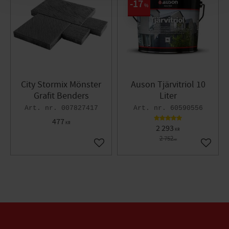
17
%
City Stormix Mönster
Auson Tjärvitriol 10
Grafit Benders
Liter
007827417
60590556
477
KR
2 293
KR
2 752
KR
Lägg till i favoriter
Lägg til