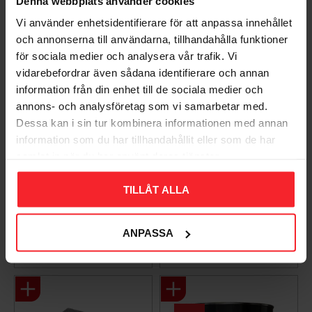
Denna webbplats använder cookies
Vi använder enhetsidentifierare för att anpassa innehållet
och annonserna till användarna, tillhandahålla funktioner
för sociala medier och analysera vår trafik. Vi
vidarebefordrar även sådana identifierare och annan
information från din enhet till de sociala medier och
annons- och analysföretag som vi samarbetar med.
Dessa kan i sin tur kombinera informationen med annan
information som du har tillhandahållit eller som de har
Takpanna Palema 2-
Trägolv Massiv Furu
samlat in när du har använt deras tjänster.
kupig Candor Benders
Modern Extra Vit,
Baseco
003983062
TILLÅT ALLA
BA32272
15
KR
588
ANPASSA
KR
Lägg till i favoriter
Lägg til
+4