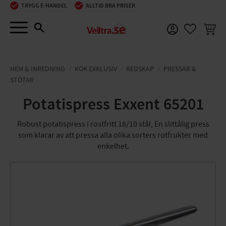
TRYGG E-HANDEL
ALLTID BRA PRISER
Meny
KUNDV
FAVORIT
HEM & INREDNING
KÖK EXKLUSIV
REDSKAP
PRESSAR &
STÖTAR
Potatispress Exxent 65201
Robust potatispress i rostfritt 18/10 stål, En slittålig press
som klarar av att pressa alla olika sorters rotfrukter med
enkelhet.