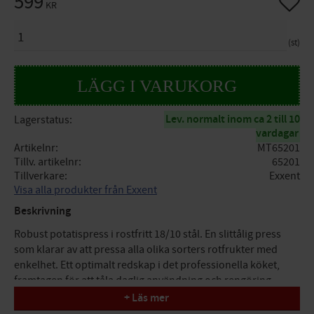
599
KR
ANTAL
st
Lev. normalt inom ca 2 till 10
Lagerstatus
vardagar
Artikelnr
MT65201
Tillv. artikelnr
65201
Tillverkare
Exxent
Visa alla produkter från Exxent
Beskrivning
Robust potatispress i rostfritt 18/10 stål. En slittålig press
som klarar av att pressa alla olika sorters rotfrukter med
enkelhet. Ett optimalt redskap i det professionella köket,
framtagen för att tåla daglig användning och rengöring.
+ Läs mer
Specifikationer