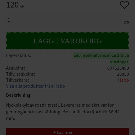
120
Lägg til
KR
ANTAL
st
Lagerstatus
Lev. normalt inom ca 2 till 6
vardagar
Artikelnr
007526499
Tillv. artikelnr
20858
Tillverkare
Habo
Visa alla produkter från Habo
Beskrivning
Nyckelskylt av rostfritt stål. Levereras med skruvar för
genomgående fastsättning. Passar till dörrtjocklek 38-42
mm.
Mått : Diameter= 50mm
+ Läs mer