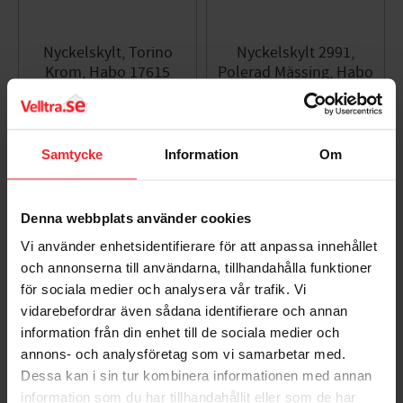
Nyckelskylt, Torino
Nyckelskylt 2991,
Krom, Habo 17615
Polerad Mässing, Habo
12719
006982894
003814338
71
KR
105
KR
Samtycke
Information
Om
Lägg till i favoriter
Lägg til
Denna webbplats använder cookies
Vi använder enhetsidentifierare för att anpassa innehållet
och annonserna till användarna, tillhandahålla funktioner
för sociala medier och analysera vår trafik. Vi
vidarebefordrar även sådana identifierare och annan
information från din enhet till de sociala medier och
annons- och analysföretag som vi samarbetar med.
Dessa kan i sin tur kombinera informationen med annan
Nyckelskylt 2991 Vit
Nyckelskylt 2991 Zink
information som du har tillhandahållit eller som de har