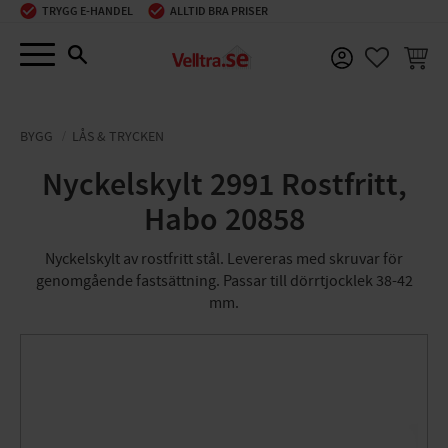
TRYGG E-HANDEL
ALLTID BRA PRISER
Meny
KUNDV
FAVORIT
BYGG
LÅS & TRYCKEN
Nyckelskylt 2991 Rostfritt,
Habo 20858
Nyckelskylt av rostfritt stål. Levereras med skruvar för
genomgående fastsättning. Passar till dörrtjocklek 38-42
mm.