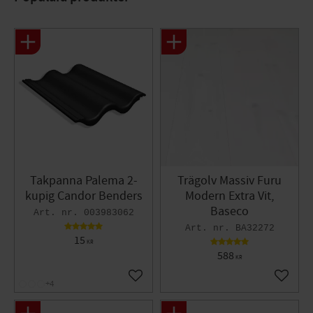
Takpanna Palema 2-
Trägolv Massiv Furu
kupig Candor Benders
Modern Extra Vit,
Baseco
003983062
BA32272
15
KR
588
KR
Lägg till i favoriter
Lägg til
+4