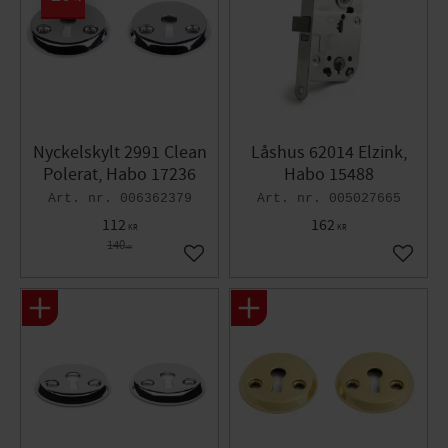
Nyckelskylt 2991 Clean
Låshus 62014 Elzink,
Polerat, Habo 17236
Habo 15488
006362379
005027665
112
162
KR
KR
140
KR
Lägg till i favoriter
Lägg til