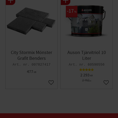
17
%
City Stormix Mönster
Auson Tjärvitriol 10
Grafit Benders
Liter
007827417
60590556
477
KR
2 293
KR
2 752
KR
Lägg till i favoriter
Lägg til