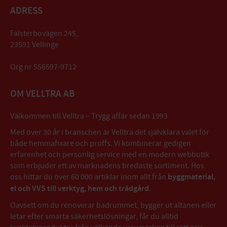
ADRESS
Falsterbovägen 245,
23591 Vellinge
Org nr 556597-9712
OM VELLTRA AB
Välkommen till Velltra – Trygg affär sedan 1993
Med över 30 år i branschen är Velltra det självklara valet för
både hemmafixare och proffs. Vi kombinerar gedigen
erfarenhet och personlig service med en modern webbutik
som erbjuder ett av marknadens bredaste sortiment. Hos
oss hittar du över 60 000 artiklar inom allt från
byggmaterial,
el och VVS till verktyg, hem och trädgård
.
Oavsett om du renoverar badrummet, bygger ut altanen eller
letar efter smarta säkerhetslösningar, får du alltid