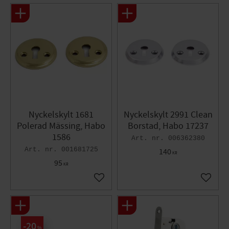
Nyckelskylt 1681
Nyckelskylt 2991 Clean
Polerad Mässing, Habo
Borstad, Habo 17237
1586
006362380
001681725
140
KR
95
KR
Lägg till i favoriter
Lägg til
20
%