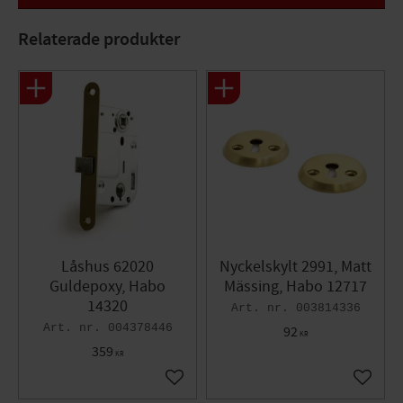
Relaterade produkter
Låshus 62020
Nyckelskylt 2991, Matt
Guldepoxy, Habo
Mässing, Habo 12717
14320
003814336
004378446
92
KR
359
KR
Lägg till i favoriter
Lägg til