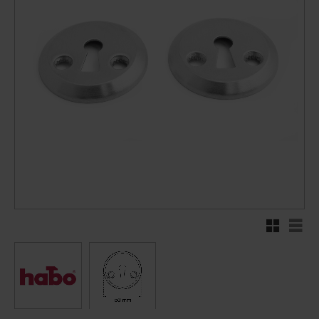
Rutnätsvy
Listv