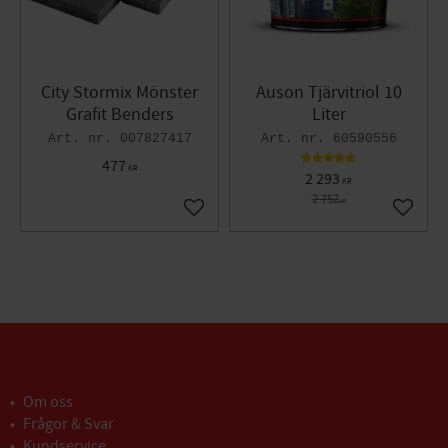
City Stormix Mönster
Auson Tjärvitriol 10
Grafit Benders
Liter
007827417
60590556
477
KR
2 293
KR
2 752
KR
Lägg till i favoriter
Lägg til
Om oss
Frågor & Svar
Kundservice