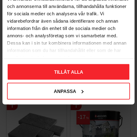
och annonserna till användarna, tillhandahålla funktioner
för sociala medier och analysera vår trafik. Vi
vidarebefordrar även sådana identifierare och annan
information från din enhet till de sociala medier och
annons- och analysföretag som vi samarbetar med.
Dessa kan i sin tur kombinera informationen med annan
Takpanna Palema 2-
Trägolv Massiv Furu
information som du har tillhandahållit eller som de har
kupig Candor Benders
Modern Extra Vit,
samlat in när du har använt deras tjänster.
Baseco
003983062
BA32272
TILLÅT ALLA
15
KR
588
KR
Lägg till i favoriter
Lägg til
ANPASSA
+4
17
%