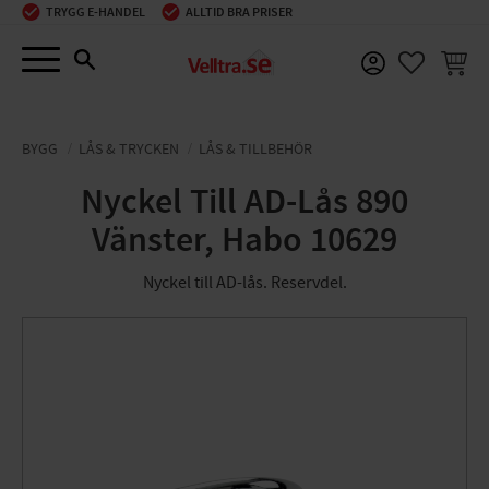
TRYGG E-HANDEL
ALLTID BRA PRISER
Meny
KUNDV
FAVORIT
BYGG
LÅS & TRYCKEN
LÅS & TILLBEHÖR
Nyckel Till AD-Lås 890
Vänster, Habo 10629
Nyckel till AD-lås. Reservdel.