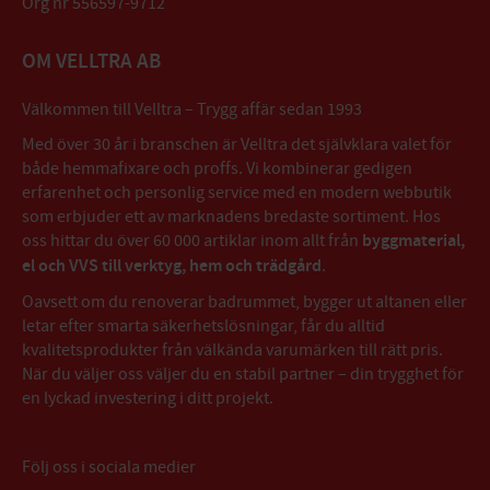
Org nr 556597-9712
OM VELLTRA AB
Välkommen till Velltra – Trygg affär sedan 1993
Med över 30 år i branschen är Velltra det självklara valet för
både hemmafixare och proffs. Vi kombinerar gedigen
erfarenhet och personlig service med en modern webbutik
som erbjuder ett av marknadens bredaste sortiment. Hos
oss hittar du över 60 000 artiklar inom allt från
byggmaterial,
el och VVS till verktyg, hem och trädgård
.
Oavsett om du renoverar badrummet, bygger ut altanen eller
letar efter smarta säkerhetslösningar, får du alltid
kvalitetsprodukter från välkända varumärken till rätt pris.
När du väljer oss väljer du en stabil partner – din trygghet för
en lyckad investering i ditt projekt.
Följ oss i sociala medier