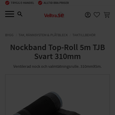
TRYGG E-HANDEL
ALLTID BRA PRISER
Meny
KUNDV
FAVORIT
BYGG
TAK, RÄNNSYSTEM & PLÅTBLECK
TAKTILLBEHÖR
Nockband Top-Roll 5m TJB
Svart 310mm
Ventilerad nock och valmtätningsrulle. 310mmX5m.