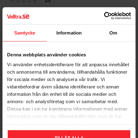
Du
Samtycke
Information
Om
Bli den första att lämna ett omdöme.
Denna webbplats använder cookies
Vi använder enhetsidentifierare för att anpassa innehållet
och annonserna till användarna, tillhandahålla funktioner
för sociala medier och analysera vår trafik. Vi
vidarebefordrar även sådana identifierare och annan
information från din enhet till de sociala medier och
Populära produkter
annons- och analysföretag som vi samarbetar med.
Dessa kan i sin tur kombinera informationen med annan
information som du har tillhandahållit eller som de har
samlat in när du har använt deras tjänster.