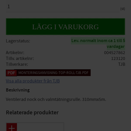
ANTAL
st
Lev. normalt inom ca 1 till 5
Lagerstatus
vardagar
Artikelnr
004527862
Tillv. artikelnr
123120
Tillverkare
TJB
MONTERINGSANVISNING-TOP-ROLL-TJB.PDF
Visa alla produkter från TJB
Beskrivning
Ventilerad nock och valmtätningsrulle. 310mmx5m.
Relaterade produkter