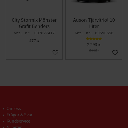
City Stormix Mönster
Auson Tjärvitriol 10
Grafit Benders
Liter
007827417
60590556
477
KR
2 293
KR
2 752
KR
Lägg till i favoriter
Lägg til
Om oss
Frågor & Svar
Kundservice
Nyheter