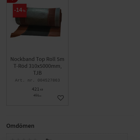
14
%
Nockband Top Roll 5m
T-Röd 310x5000mm,
TJB
004527863
421
KR
491
KR
Lägg till i favoriter
Omdömen