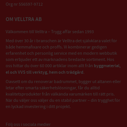
Org nr 556597-9712
OM VELLTRA AB
Välkommen till Velltra – Trygg affär sedan 1993
Med över 30 år i branschen är Velltra det självklara valet för
både hemmafixare och proffs. Vi kombinerar gedigen
erfarenhet och personlig service med en modern webbutik
som erbjuder ett av marknadens bredaste sortiment. Hos
oss hittar du över 60 000 artiklar inom allt från
byggmaterial,
el och VVS till verktyg, hem och trädgård
.
Oavsett om du renoverar badrummet, bygger ut altanen eller
letar efter smarta säkerhetslösningar, får du alltid
kvalitetsprodukter från välkända varumärken till rätt pris.
När du väljer oss väljer du en stabil partner – din trygghet för
en lyckad investering i ditt projekt.
Följ oss i sociala medier