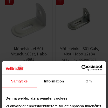
Möbelvinkel 501
Möbelvinkel 501 Galv,
Vitlack, 500st, Habo
40st, Habo 12184
59691
003667373
002715887
258
KR
3 469
KR
Lägg till i favoriter
Lägg til
Samtycke
Information
Om
Denna webbplats använder cookies
Omdömen
Vi använder enhetsidentifierare för att anpassa innehållet