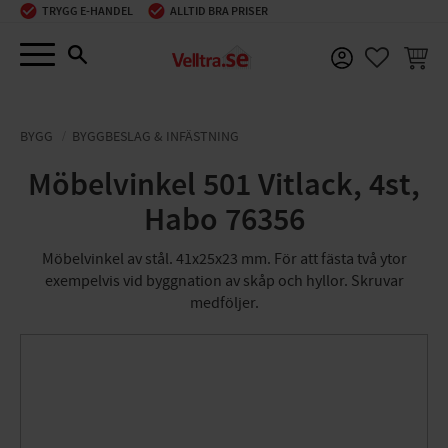
TRYGG E-HANDEL
ALLTID BRA PRISER
Meny
KUNDV
FAVORIT
BYGG
BYGGBESLAG & INFÄSTNING
Möbelvinkel 501 Vitlack, 4st,
Habo 76356
Möbelvinkel av stål. 41x25x23 mm. För att fästa två ytor
exempelvis vid byggnation av skåp och hyllor. Skruvar
medföljer.