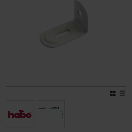
Rutnätsvy
Listv