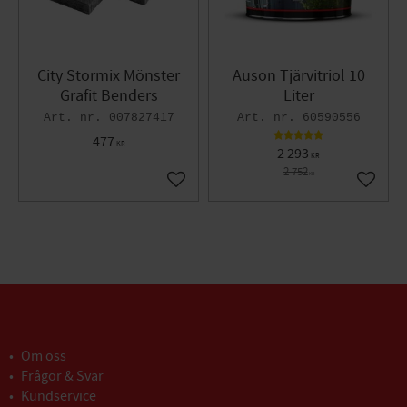
City Stormix Mönster
Auson Tjärvitriol 10
Grafit Benders
Liter
007827417
60590556
477
KR
2 293
KR
2 752
KR
Lägg till i favoriter
Lägg til
Om oss
Frågor & Svar
Kundservice