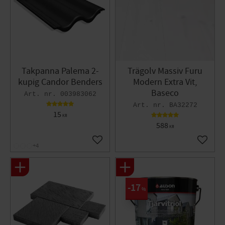
Takpanna Palema 2-
Trägolv Massiv Furu
kupig Candor Benders
Modern Extra Vit,
Baseco
003983062
BA32272
15
KR
588
KR
Lägg till i favoriter
Lägg til
+4
17
%