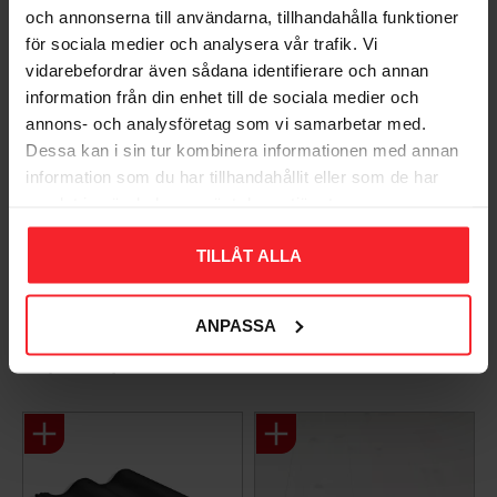
Du
och annonserna till användarna, tillhandahålla funktioner
för sociala medier och analysera vår trafik. Vi
vidarebefordrar även sådana identifierare och annan
information från din enhet till de sociala medier och
annons- och analysföretag som vi samarbetar med.
Dessa kan i sin tur kombinera informationen med annan
information som du har tillhandahållit eller som de har
samlat in när du har använt deras tjänster.
Bli den första att lämna ett omdöme.
TILLÅT ALLA
ANPASSA
Populära produkter