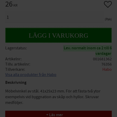
26
Lägg til
KR
ANTAL
Pak
Lagerstatus
Lev. normalt inom ca 2 till 6
vardagar
Artikelnr
001681362
Tillv. artikelnr
76356
Tillverkare
Habo
Visa alla produkter från Habo
Beskrivning
Möbelvinkel av stål. 41x25x23 mm. För att fästa två ytor
exempelvis vid byggnation av skåp och hyllor. Skruvar
medföljer.
Mätt
+ Läs mer