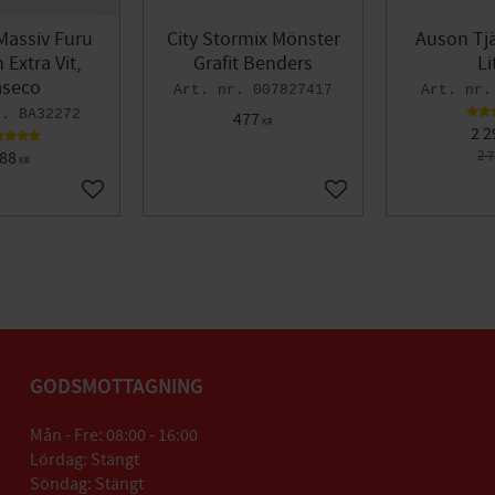
Massiv Furu
City Stormix Mönster
Auson Tjä
Extra Vit,
Grafit Benders
Li
seco
007827417
BA32272
477
KR
2 2
88
2 
KR
Lägg till i favoriter
Lägg till i favoriter
GODSMOTTAGNING
Mån - Fre: 08:00 - 16:00
Lördag: Stängt
Söndag: Stängt