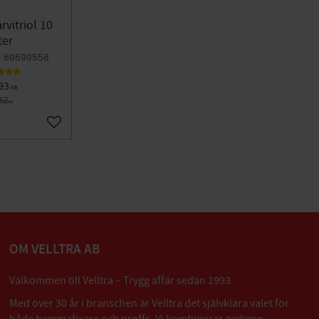
rvitriol 10
ter
60590556
93
KR
752
KR
Lägg till i favoriter
OM VELLTRA AB
Välkommen till Velltra – Trygg affär sedan 1993
Med över 30 år i branschen är Velltra det självklara valet för