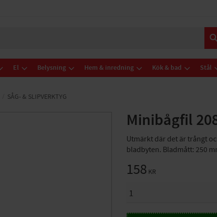
El
Belysning
Hem & inredning
Kök & bad
Stål
SÅG- & SLIPVERKTYG
Minibågfil 2
Utmärkt där det är trångt o
bladbyten. Bladmått: 250 m
158
KR
ANTAL