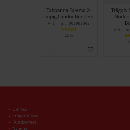
Takpanna Palema 2-
Trägolv 
kupig Candor Benders
Modern 
Ba
003983062
15
KR
5
Lägg till i favoriter
+1
Om oss
Frågor & Svar
Kundservice
Nyheter