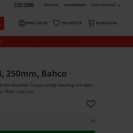
NYHETER
VARUMÄRKEN
KONTAKTA OSS
MINA SIDOR
FAVORITER
KUNDVAGN
KAMPANJ GOLV & PANELER FROM 169KR
08, 250mm, Bahco
ch lite utrymme. Greppvänligt handtag och lätta
m. Mått: L280 mm.
Lägg till i favoriter
st