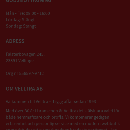
GODSMOTTAGNING
Mån - Fre: 08:00 - 16:00
Lördag: Stängt
Söndag: Stängt
ADRESS
Falsterbovägen 245,
23591 Vellinge
Org nr 556597-9712
OM VELLTRA AB
Välkommen till Velltra – Trygg affär sedan 1993
Med över 30 år i branschen är Velltra det självklara valet för
både hemmafixare och proffs. Vi kombinerar gedigen
erfarenhet och personlig service med en modern webbutik