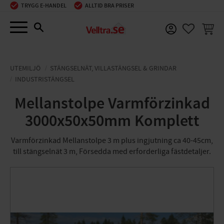
TRYGG E-HANDEL
ALLTID BRA PRISER
Meny
KUNDV
FAVORIT
UTEMILJÖ
STÄNGSELNÄT, VILLASTÄNGSEL & GRINDAR
INDUSTRISTÄNGSEL
Mellanstolpe Varmförzinkad
3000x50x50mm Komplett
Varmförzinkad Mellanstolpe 3 m plus ingjutning ca 40-45cm,
till stängselnät 3 m, Försedda med erforderliga fästdetaljer.