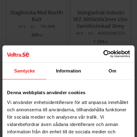
Stagklocka Med Rostfri
Stängselnät Industri
Bult
VFZ 3000x50x3mm 15m
Varmförzinkad 36my
TKLOMB
N305030FZ15
268
KR
7 144
KR
Lägg till i favoriter
Lägg til
Samtycke
Information
Om
Denna webbplats använder cookies
Vi använder enhetsidentifierare för att anpassa innehållet
och annonserna till användarna, tillhandahålla funktioner
för sociala medier och analysera vår trafik. Vi
vidarebefordrar även sådana identifierare och annan
Stängselnät Industri
Spänntråd, Stagtråd
information från din enhet till de sociala medier och
VFZ 3000x50x2,5mm
Varmförzinkad 4mm