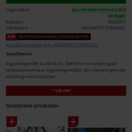
Lagerstatus
Lev. normalt inom ca 2 till 6
vardagar
Artikelnr
M5030FZ
Tillverkare
HÄGGROTH STÄNGSEL
MONTERINGSANVISNING-STANGSELNAT.PDF
Visa alla produkter från HÄGGROTH STÄNGSEL
Specifikation
Ingjutningsmått: Ca 40-45 cm. Det finns en markering på
stolparna som visar ingjutningsmåttet, den markeringen ska
vara längs med markytan.
Rekommenderade C/C avstånd mellan stolparna: 3M.
+ Läs mer
Grindar tillverkas enligt olika önskemål, vi behöver bara
måttsatt ritning med gridens utförande. Begär offert!
Relaterade produkter
Färg: Varmförzinkad
Stolpens totallängd: 3500 mm
Offertprodukt