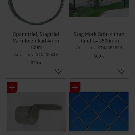
Spänntråd, Stagtråd
Stag Mörk Grön 44mm
Varmförzinkad 4mm
Rund L= 3500mm
100m
ST443515SM
STL40FZ10
560
KR
620
KR
Lägg till i favoriter
Lägg til