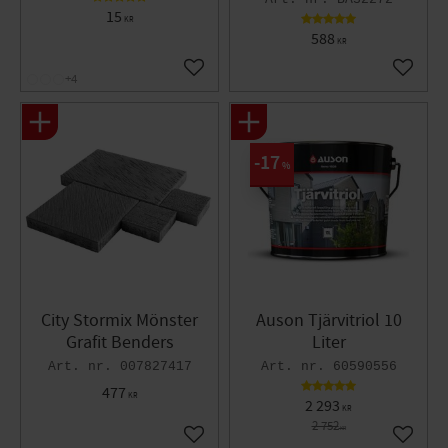
15
KR
588
KR
Lägg till i favoriter
Lägg til
+4
17
%
City Stormix Mönster
Auson Tjärvitriol 10
Grafit Benders
Liter
007827417
60590556
477
KR
2 293
KR
2 752
KR
Lägg till i favoriter
Lägg til