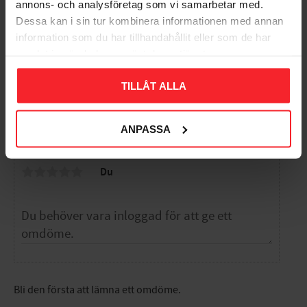
annons- och analysföretag som vi samarbetar med.
15m Varmförzinkad
52m
Dessa kan i sin tur kombinera informationen med annan
36my
STL40FZ05
information som du har tillhandahållit eller som de har
N305025FZ15
339
KR
samlat in när du har använt deras tjänster.
4 722
KR
Lägg till i favoriter
Lägg til
TILLÅT ALLA
ANPASSA
Omdömen
Du
Bli den första att lämna ett omdöme.